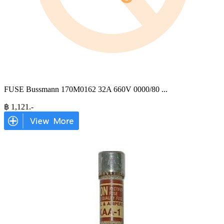
FUSE Bussmann 170M0162 32A 660V 0000/80
...
฿
1,121
.-