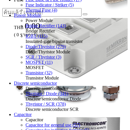
Fuse Indicator / Striker (5)
Thermal Fuse (4)
Power Module
Power Module
0.00
Bridge Rectifier (143)
THB
Bridge Rectifier
(
0
รายการ)
IGBT (115)
Insulated-gate bipolar transistor
Diode/Thyristor (279)
Diode/Thyristor Module
SCR / Thyristor (3)
MOSFET (11)
MOSFET
Transistor (32)
Transistor Module
Discrete semiconductor
Discrete semiconductor
Thyristor / Diode (341)
Discrete semiconductor Diode
Thyristor / SCR (378)
Discrete semiconductor SCR
Capacitor
Capacitor
Capacitor for general use (57)