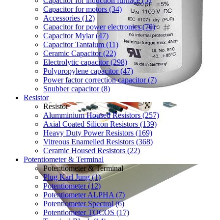
Capacitor for induction furnace (5)
Capacitor for motors (34)
Accessories (12)
Capacitor for power electronics (70)
Capacitor Mylar (47)
Capacitor Tantalum (11)
Ceramic Capacitor (22)
Electrolytic capacitor (298)
Polypropylene capacitor (47)
Power factor correction capacitor (7)
Snubber capacitor (8)
Resistor
Resistor
Alumminium Housed Resistors (257)
Axial Coated Silicon Resistors (139)
Heavy Duty Power Resistors (169)
Vitreous Enamelled Resistors (368)
Ceramic Housed Resistors (22)
Potentiometer & Terminal
Potentiometer & Terminal
Plug Karl Jung (1)
Potentiometer (12)
Potentiometer ALPHA (7)
Potentiometer Spectrol (6)
Potentiometer TOCOS (17)