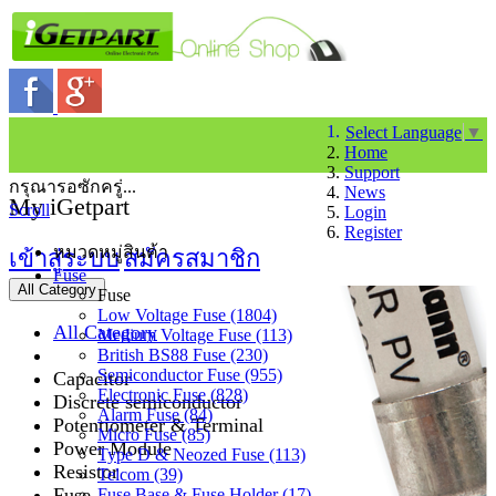
Select Language
▼
Home
Support
กรุณารอซักครู่...
News
My iGetpart
Scroll
Login
Register
หมวดหมู่สินค้า
เข้าสู่ระบบ
สมัครสมาชิก
Fuse
All Category
Fuse
Low Voltage Fuse (1804)
All Category
Medium Voltage Fuse (113)
British BS88 Fuse (230)
Semiconductor Fuse (955)
Capacitor
Electronic Fuse (828)
Discrete semiconductor
Alarm Fuse (84)
Potentiometer & Terminal
Micro Fuse (85)
Power Module
Type D & Neozed Fuse (113)
Resistor
Telcom (39)
Fuse
Fuse Base & Fuse Holder (17)