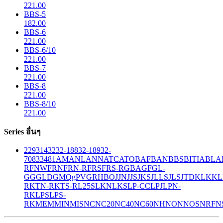
221.00
BBS-5
182.00
BBS-6
221.00
BBS-6/10
221.00
BBS-7
221.00
BBS-8
221.00
BBS-8/10
221.00
Series อื่นๆ
229
314
32
32-188
32-189
32-
708
33
481
AM
ANL
ANN
ATC
ATO
BAF
BAN
BBS
BITIA
BLA
R
FNW
FRN
FRN-R
FRS
FRS-R
GBA
GF
GL-
GG
GLD
GMQ
gPV
GR
HBO
JJN
JJS
JKS
JLLS
JLS
JTD
KLK
KL
R
KTN-R
KTS-R
L25S
LKN
LKS
LP-CC
LPJ
LPN-
RK
LPS
LPS-
RK
MEM
MIN
MIS
NC
NC20
NC40
NC60
NH
NON
NOS
NRF
N