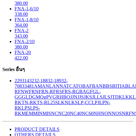
380.00
FNA-1-6/10
338.00
FNA-1-8/10
364.00
FNA-2
343.00
FNA-2/10
380.00
FNA-20
422.00
Series อื่นๆ
229
314
32
32-188
32-189
32-
708
33
481
AM
ANL
ANN
ATC
ATO
BAF
BAN
BBS
BITIA
BLA
R
FNW
FRN
FRN-R
FRS
FRS-R
GBA
GF
GL-
GG
GLD
GMQ
gPV
GR
HBO
JJN
JJS
JKS
JLLS
JLS
JTD
KLK
KL
R
KTN-R
KTS-R
L25S
LKN
LKS
LP-CC
LPJ
LPN-
RK
LPS
LPS-
RK
MEM
MIN
MIS
NC
NC20
NC40
NC60
NH
NON
NOS
NRF
N
PRODUCT DETAILS
OTHERS DETAILS