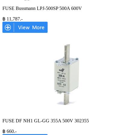
FUSE Bussmann LPJ-500SP 500A 600V
฿
11,787
.-
FUSE DF NH1 GL-GG 355A 500V 302355
฿
660
.-