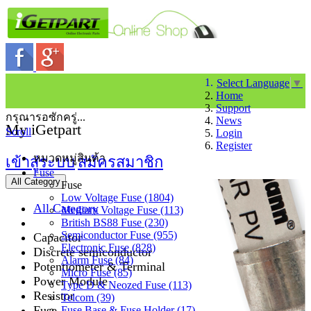
Select Language
▼
Home
Support
กรุณารอซักครู่...
News
My iGetpart
Scroll
Login
Register
หมวดหมู่สินค้า
เข้าสู่ระบบ
สมัครสมาชิก
Fuse
All Category
Fuse
Low Voltage Fuse (1804)
All Category
Medium Voltage Fuse (113)
British BS88 Fuse (230)
Semiconductor Fuse (955)
Capacitor
Electronic Fuse (828)
Discrete semiconductor
Alarm Fuse (84)
Potentiometer & Terminal
Micro Fuse (85)
Power Module
Type D & Neozed Fuse (113)
Resistor
Telcom (39)
Fuse
Fuse Base & Fuse Holder (17)