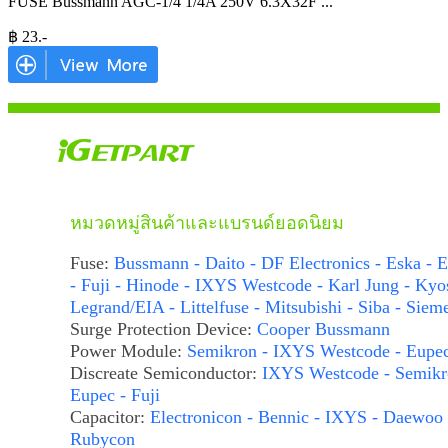
FUSE Bussmann AGC-1/4 1/4A 250V 6.3X32F
...
฿
23
.-
หมวดหมู่สินค้าและแบรนด์ยอดนิยม
Fuse:
Bussmann - Daito - DF Electronics - Eska - E
- Fuji - Hinode - IXYS Westcode - Karl Jung - Kyo
Legrand/EIA - Littelfuse - Mitsubishi - Siba - Siem
Surge Protection Device:
Cooper Bussmann
Power Module:
Semikron - IXYS Westcode - Eupe
Discreate Semiconductor:
IXYS Westcode - Semikr
Eupec - Fuji
Capacitor:
Electronicon - Bennic - IXYS - Daewoo 
Rubycon