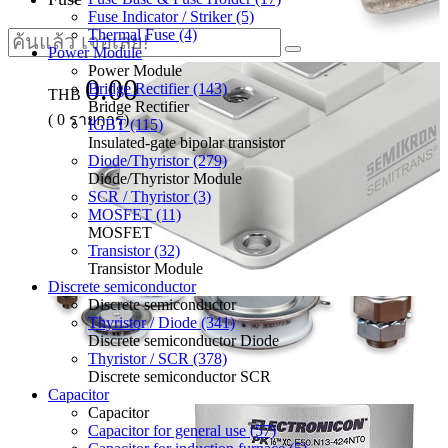
Fuse Indicator / Striker (5)
Thermal Fuse (4)
Power Module
Power Module
0.00
Bridge Rectifier (143)
THB
Bridge Rectifier
(
0
รายการ)
IGBT (115)
Insulated-gate bipolar transistor
Diode/Thyristor (279)
Diode/Thyristor Module
SCR / Thyristor (3)
MOSFET (11)
MOSFET
Transistor (32)
Transistor Module
Discrete semiconductor
Discrete semiconductor
Thyristor / Diode (341)
Discrete semiconductor Diode
Thyristor / SCR (378)
Discrete semiconductor SCR
Capacitor
Capacitor
Capacitor for general use (57)