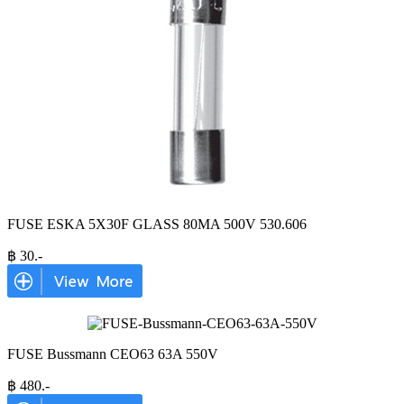
FUSE ESKA 5X30F GLASS 80MA 500V 530.606
฿
30
.-
FUSE Bussmann CEO63 63A 550V
฿
480
.-