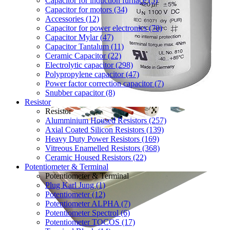
Capacitor for induction furnace (5)
Capacitor for motors (34)
Accessories (12)
Capacitor for power electronics (70)
Capacitor Mylar (47)
Capacitor Tantalum (11)
Ceramic Capacitor (22)
Electrolytic capacitor (298)
Polypropylene capacitor (47)
Power factor correction capacitor (7)
Snubber capacitor (8)
Resistor
Resistor
Alumminium Housed Resistors (257)
Axial Coated Silicon Resistors (139)
Heavy Duty Power Resistors (169)
Vitreous Enamelled Resistors (368)
Ceramic Housed Resistors (22)
Potentiometer & Terminal
Potentiometer & Terminal
Plug Karl Jung (1)
Potentiometer (12)
Potentiometer ALPHA (7)
Potentiometer Spectrol (6)
Potentiometer TOCOS (17)