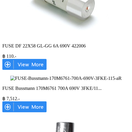
FUSE DF 22X58 GL-GG 6A 690V 422006
฿
110
.-
FUSE Bussmann 170M6761 700A 690V 3FKE/11
...
฿
7,512
.-