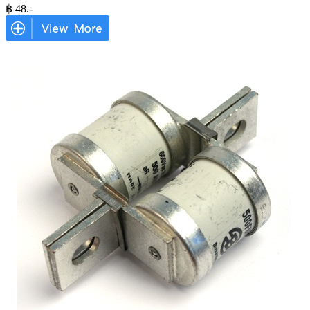
฿
48
.-