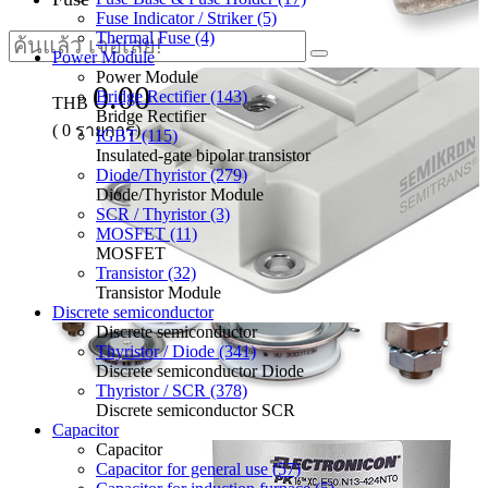
Fuse Indicator / Striker (5)
Thermal Fuse (4)
Power Module
Power Module
0.00
Bridge Rectifier (143)
THB
Bridge Rectifier
(
0
รายการ)
IGBT (115)
Insulated-gate bipolar transistor
Diode/Thyristor (279)
Diode/Thyristor Module
SCR / Thyristor (3)
MOSFET (11)
MOSFET
Transistor (32)
Transistor Module
Discrete semiconductor
Discrete semiconductor
Thyristor / Diode (341)
Discrete semiconductor Diode
Thyristor / SCR (378)
Discrete semiconductor SCR
Capacitor
Capacitor
Capacitor for general use (57)