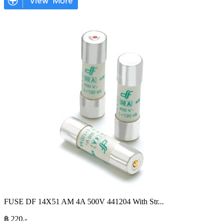
FUSE DF 14X51 AM 4A 500V 441204 With Str
...
฿
220
.-