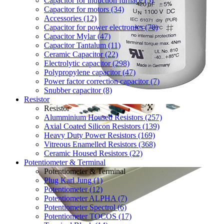
Capacitor for induction furnace (5)
Capacitor for motors (34)
Accessories (12)
Capacitor for power electronics (70)
Capacitor Mylar (47)
Capacitor Tantalum (11)
Ceramic Capacitor (22)
Electrolytic capacitor (298)
Polypropylene capacitor (47)
Power factor correction capacitor (7)
Snubber capacitor (8)
Resistor
Resistor
Alumminium Housed Resistors (257)
Axial Coated Silicon Resistors (139)
Heavy Duty Power Resistors (169)
Vitreous Enamelled Resistors (368)
Ceramic Housed Resistors (22)
Potentiometer & Terminal
Potentiometer & Terminal
Plug Karl Jung (1)
Potentiometer (12)
Potentiometer ALPHA (7)
Potentiometer Spectrol (6)
Potentiometer TOCOS (17)