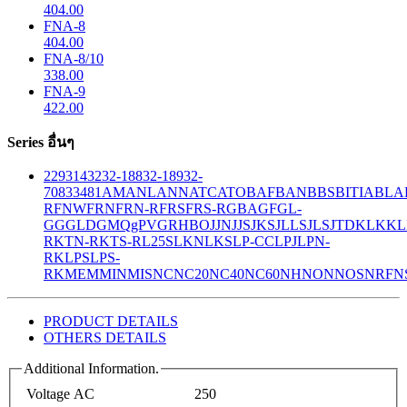
404.00
FNA-8
404.00
FNA-8/10
338.00
FNA-9
422.00
Series อื่นๆ
229
314
32
32-188
32-189
32-
708
33
481
AM
ANL
ANN
ATC
ATO
BAF
BAN
BBS
BITIA
BLA
R
FNW
FRN
FRN-R
FRS
FRS-R
GBA
GF
GL-
GG
GLD
GMQ
gPV
GR
HBO
JJN
JJS
JKS
JLLS
JLS
JTD
KLK
KL
R
KTN-R
KTS-R
L25S
LKN
LKS
LP-CC
LPJ
LPN-
RK
LPS
LPS-
RK
MEM
MIN
MIS
NC
NC20
NC40
NC60
NH
NON
NOS
NRF
N
PRODUCT DETAILS
OTHERS DETAILS
Additional Information.
Voltage AC
250