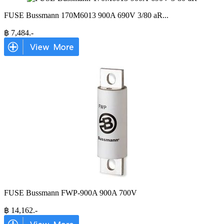
FUSE Bussmann 170M6013 900A 690V 3/80 aR
...
฿
7,484
.-
FUSE Bussmann FWP-900A 900A 700V
฿
14,162
.-