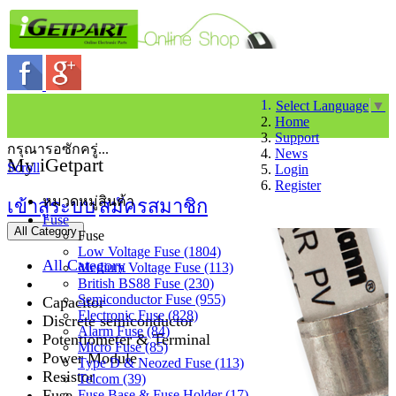
Select Language
▼
Home
Support
กรุณารอซักครู่...
News
My iGetpart
Scroll
Login
Register
หมวดหมู่สินค้า
เข้าสู่ระบบ
สมัครสมาชิก
Fuse
All Category
Fuse
Low Voltage Fuse (1804)
All Category
Medium Voltage Fuse (113)
British BS88 Fuse (230)
Semiconductor Fuse (955)
Capacitor
Electronic Fuse (828)
Discrete semiconductor
Alarm Fuse (84)
Potentiometer & Terminal
Micro Fuse (85)
Power Module
Type D & Neozed Fuse (113)
Resistor
Telcom (39)
Fuse
Fuse Base & Fuse Holder (17)