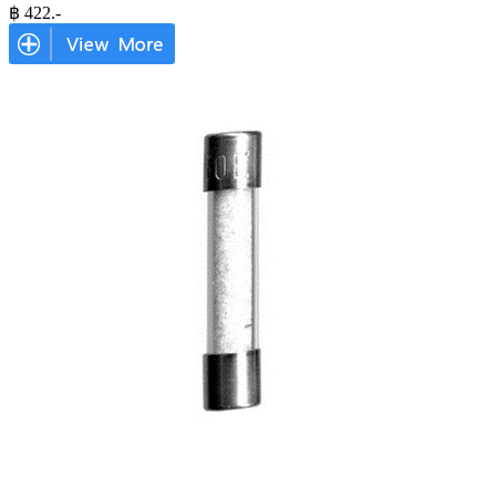
฿
422
.-