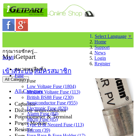
Select Language
▼
Home
Support
กรุณารอซักครู่...
News
My iGetpart
Scroll
Login
Register
หมวดหมู่สินค้า
เข้าสู่ระบบ
สมัครสมาชิก
Fuse
All Category
Fuse
Low Voltage Fuse (1804)
All Category
Medium Voltage Fuse (113)
British BS88 Fuse (230)
Semiconductor Fuse (955)
Capacitor
Electronic Fuse (828)
Discrete semiconductor
Alarm Fuse (84)
Potentiometer & Terminal
Micro Fuse (85)
Power Module
Type D & Neozed Fuse (113)
Resistor
Telcom (39)
Fuse
Fuse Base & Fuse Holder (17)