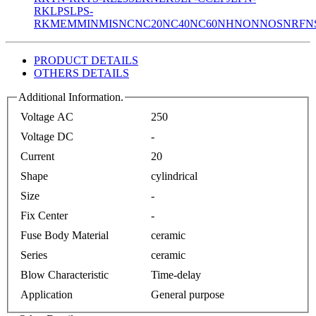
RK
LPS
LPS-
RK
MEM
MIN
MIS
NC
NC20
NC40
NC60
NH
NON
NOS
NRF
N
PRODUCT DETAILS
OTHERS DETAILS
Additional Information.
Voltage AC
250
Voltage DC
-
Current
20
Shape
cylindrical
Size
-
Fix Center
-
Fuse Body Material
ceramic
Series
ceramic
Blow Characteristic
Time-delay
Application
General purpose