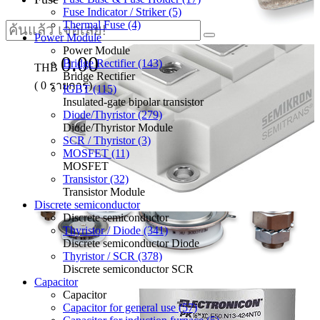
Fuse Indicator / Striker (5)
Thermal Fuse (4)
Power Module
Power Module
0.00
Bridge Rectifier (143)
THB
Bridge Rectifier
(
0
รายการ)
IGBT (115)
Insulated-gate bipolar transistor
Diode/Thyristor (279)
Diode/Thyristor Module
SCR / Thyristor (3)
MOSFET (11)
MOSFET
Transistor (32)
Transistor Module
Discrete semiconductor
Discrete semiconductor
Thyristor / Diode (341)
Discrete semiconductor Diode
Thyristor / SCR (378)
Discrete semiconductor SCR
Capacitor
Capacitor
Capacitor for general use (57)