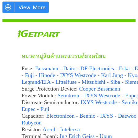
หมวดหมู่สินค้าและแบรนด์ยอดนิยม
Fuse:
Bussmann - Daito - DF Electronics - Eska - E
- Fuji - Hinode - IXYS Westcode - Karl Jung - Kyo
Legrand/EIA - Littelfuse - Mitsubishi - Siba - Siem
Surge Protection Device:
Cooper Bussmann
Power Module:
Semikron - IXYS Westcode - Eupe
Discreate Semiconductor:
IXYS Westcode - Semikr
Eupec - Fuji
Capacitor:
Electronicon - Bennic - IXYS - Daewoo 
Rubycon
Resistor:
Arcol - Intelecsa
Terminal Board:
Ing Erich Geiss - Upun