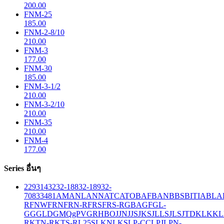
200.00
FNM-25
185.00
FNM-2-8/10
210.00
FNM-3
177.00
FNM-30
185.00
FNM-3-1/2
210.00
FNM-3-2/10
210.00
FNM-35
210.00
FNM-4
177.00
Series อื่นๆ
229
314
32
32-188
32-189
32-
708
33
481
AM
ANL
ANN
ATC
ATO
BAF
BAN
BBS
BITIA
BLA
R
FNW
FRN
FRN-R
FRS
FRS-R
GBA
GF
GL-
GG
GLD
GMQ
gPV
GR
HBO
JJN
JJS
JKS
JLLS
JLS
JTD
KLK
KL
R
KTN-R
KTS-R
L25S
LKN
LKS
LP-CC
LPJ
LPN-