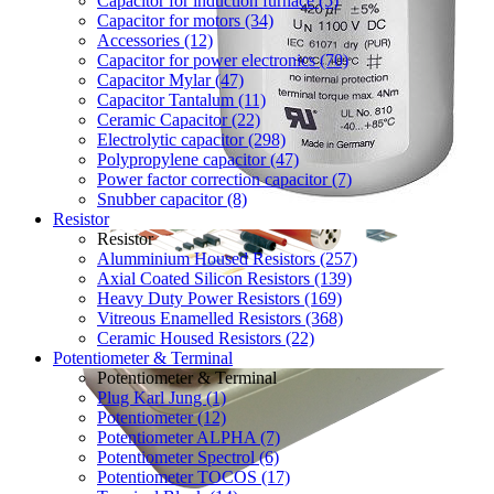
Capacitor for induction furnace (5)
Capacitor for motors (34)
Accessories (12)
Capacitor for power electronics (70)
Capacitor Mylar (47)
Capacitor Tantalum (11)
Ceramic Capacitor (22)
Electrolytic capacitor (298)
Polypropylene capacitor (47)
Power factor correction capacitor (7)
Snubber capacitor (8)
Resistor
Resistor
Alumminium Housed Resistors (257)
Axial Coated Silicon Resistors (139)
Heavy Duty Power Resistors (169)
Vitreous Enamelled Resistors (368)
Ceramic Housed Resistors (22)
Potentiometer & Terminal
Potentiometer & Terminal
Plug Karl Jung (1)
Potentiometer (12)
Potentiometer ALPHA (7)
Potentiometer Spectrol (6)
Potentiometer TOCOS (17)