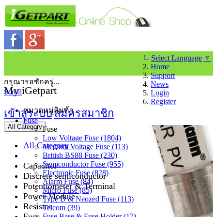
Select Language
▼
Home
Support
กรุณารอซักครู่...
News
My iGetpart
Scroll
Login
Register
หมวดหมู่สินค้า
เข้าสู่ระบบ
สมัครสมาชิก
Fuse
All Category
Fuse
Low Voltage Fuse (1804)
All Category
Medium Voltage Fuse (113)
British BS88 Fuse (230)
Semiconductor Fuse (955)
Capacitor
Electronic Fuse (828)
Discrete semiconductor
Alarm Fuse (84)
Potentiometer & Terminal
Micro Fuse (85)
Power Module
Type D & Neozed Fuse (113)
Resistor
Telcom (39)
Fuse
Fuse Base & Fuse Holder (17)