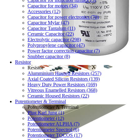
Capacitor for induction furnace (5)
Capacitor for motors (34)
Accessories (12)
Capacitor for power electronics (70)
Capacitor Mylar (47)
Capacitor Tantalum (11)
Ceramic Capacitor (22)
Electrolytic capacitor (298)
Polypropylene capacitor (47)
Power factor correction capacitor (7)
Snubber capacitor (8)
Resistor
Resistor
Alumminium Housed Resistors (257)
Axial Coated Silicon Resistors (139)
Heavy Duty Power Resistors (169)
Vitreous Enamelled Resistors (368)
Ceramic Housed Resistors (22)
Potentiometer & Terminal
Potentiometer & Terminal
Plug Karl Jung (1)
Potentiometer (12)
Potentiometer ALPHA (7)
Potentiometer Spectrol (6)
Potentiometer TOCOS (17)