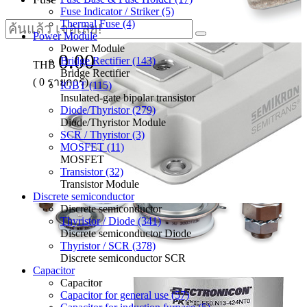
Fuse Indicator / Striker (5)
Thermal Fuse (4)
Power Module
Power Module
0.00
Bridge Rectifier (143)
THB
Bridge Rectifier
(
0
รายการ)
IGBT (115)
Insulated-gate bipolar transistor
Diode/Thyristor (279)
Diode/Thyristor Module
SCR / Thyristor (3)
MOSFET (11)
MOSFET
Transistor (32)
Transistor Module
Discrete semiconductor
Discrete semiconductor
Thyristor / Diode (341)
Discrete semiconductor Diode
Thyristor / SCR (378)
Discrete semiconductor SCR
Capacitor
Capacitor
Capacitor for general use (57)