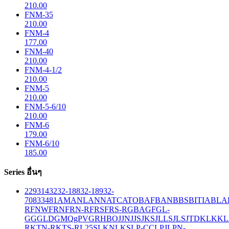
210.00
FNM-35
210.00
FNM-4
177.00
FNM-40
210.00
FNM-4-1/2
210.00
FNM-5
210.00
FNM-5-6/10
210.00
FNM-6
179.00
FNM-6/10
185.00
Series อื่นๆ
229
314
32
32-188
32-189
32-
708
33
481
AM
ANL
ANN
ATC
ATO
BAF
BAN
BBS
BITIA
BLA
R
FNW
FRN
FRN-R
FRS
FRS-R
GBA
GF
GL-
GG
GLD
GMQ
gPV
GR
HBO
JJN
JJS
JKS
JLLS
JLS
JTD
KLK
KL
R
KTN-R
KTS-R
L25S
LKN
LKS
LP-CC
LPJ
LPN-