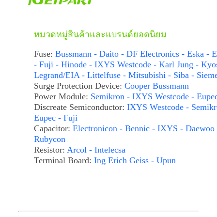
หมวดหมู่สินค้าและแบรนด์ยอดนิยม
Fuse:
Bussmann - Daito - DF Electronics - Eska - E
- Fuji - Hinode - IXYS Westcode - Karl Jung - Kyo
Legrand/EIA - Littelfuse - Mitsubishi - Siba - Siem
Surge Protection Device:
Cooper Bussmann
Power Module:
Semikron - IXYS Westcode - Eupe
Discreate Semiconductor:
IXYS Westcode - Semikr
Eupec - Fuji
Capacitor:
Electronicon - Bennic - IXYS - Daewoo 
Rubycon
Resistor:
Arcol - Intelecsa
Terminal Board:
Ing Erich Geiss - Upun