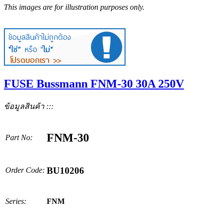
This images are for illustration purposes only.
FUSE Bussmann FNM-30 30A 250V
ข้อมูลสินค้า :::
FNM-30
Part No:
BU10206
Order Code:
Series:
FNM