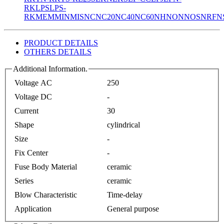
RK
LPS
LPS-
RK
MEM
MIN
MIS
NC
NC20
NC40
NC60
NH
NON
NOS
NRF
N
PRODUCT DETAILS
OTHERS DETAILS
Additional Information.
Voltage AC
250
Voltage DC
-
Current
30
Shape
cylindrical
Size
-
Fix Center
-
Fuse Body Material
ceramic
Series
ceramic
Blow Characteristic
Time-delay
Application
General purpose