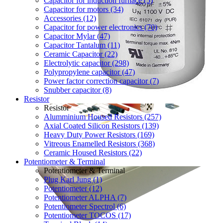
Capacitor for induction furnace (5)
Capacitor for motors (34)
Accessories (12)
Capacitor for power electronics (70)
Capacitor Mylar (47)
Capacitor Tantalum (11)
Ceramic Capacitor (22)
Electrolytic capacitor (298)
Polypropylene capacitor (47)
Power factor correction capacitor (7)
Snubber capacitor (8)
Resistor
Resistor
Alumminium Housed Resistors (257)
Axial Coated Silicon Resistors (139)
Heavy Duty Power Resistors (169)
Vitreous Enamelled Resistors (368)
Ceramic Housed Resistors (22)
Potentiometer & Terminal
Potentiometer & Terminal
Plug Karl Jung (1)
Potentiometer (12)
Potentiometer ALPHA (7)
Potentiometer Spectrol (6)
Potentiometer TOCOS (17)