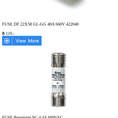
FUSE DF 22X58 GL-GG 40A 660V 422040
฿
110
.-
FUSE Bussmann SC-4 4A 600VAC