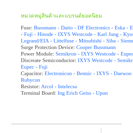
หมวดหมู่สินค้าและแบรนด์ยอดนิยม
Fuse:
Bussmann - Daito - DF Electronics - Eska - E
- Fuji - Hinode - IXYS Westcode - Karl Jung - Kyo
Legrand/EIA - Littelfuse - Mitsubishi - Siba - Siem
Surge Protection Device:
Cooper Bussmann
Power Module:
Semikron - IXYS Westcode - Eupe
Discreate Semiconductor:
IXYS Westcode - Semikr
Eupec - Fuji
Capacitor:
Electronicon - Bennic - IXYS - Daewoo 
Rubycon
Resistor:
Arcol - Intelecsa
Terminal Board:
Ing Erich Geiss - Upun