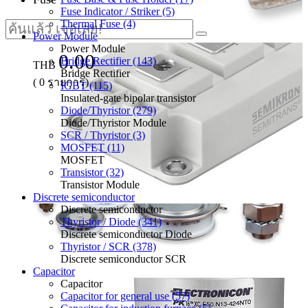
Fuse Indicator / Striker (5)
Thermal Fuse (4)
Power Module
Power Module
0.00
Bridge Rectifier (143)
THB
Bridge Rectifier
(
0
รายการ)
IGBT (115)
Insulated-gate bipolar transistor
Diode/Thyristor (279)
Diode/Thyristor Module
SCR / Thyristor (3)
MOSFET (11)
MOSFET
Transistor (32)
Transistor Module
Discrete semiconductor
Discrete semiconductor
Thyristor / Diode (341)
Discrete semiconductor Diode
Thyristor / SCR (378)
Discrete semiconductor SCR
Capacitor
Capacitor
Capacitor for general use (57)