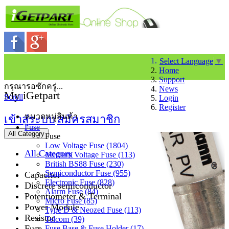
Select Language
▼
Home
Support
กรุณารอซักครู่...
News
My iGetpart
Scroll
Login
Register
หมวดหมู่สินค้า
เข้าสู่ระบบ
สมัครสมาชิก
Fuse
All Category
Fuse
Low Voltage Fuse (1804)
All Category
Medium Voltage Fuse (113)
British BS88 Fuse (230)
Semiconductor Fuse (955)
Capacitor
Electronic Fuse (828)
Discrete semiconductor
Alarm Fuse (84)
Potentiometer & Terminal
Micro Fuse (85)
Power Module
Type D & Neozed Fuse (113)
Resistor
Telcom (39)
Fuse
Fuse Base & Fuse Holder (17)