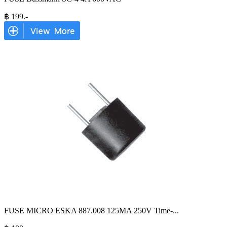
฿
199
.-
FUSE MICRO ESKA 887.008 125MA 250V Time-
...