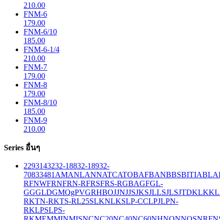
210.00
FNM-6
179.00
FNM-6/10
185.00
FNM-6-1/4
210.00
FNM-7
179.00
FNM-8
179.00
FNM-8/10
185.00
FNM-9
210.00
Series อื่นๆ
229
314
32
32-188
32-189
32-
708
33
481
AM
ANL
ANN
ATC
ATO
BAF
BAN
BBS
BITIA
BLA
R
FNW
FRN
FRN-R
FRS
FRS-R
GBA
GF
GL-
GG
GLD
GMQ
gPV
GR
HBO
JJN
JJS
JKS
JLLS
JLS
JTD
KLK
KL
R
KTN-R
KTS-R
L25S
LKN
LKS
LP-CC
LPJ
LPN-
RK
LPS
LPS-
RK
MEM
MIN
MIS
NC
NC20
NC40
NC60
NH
NON
NOS
NRF
N