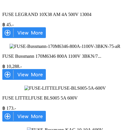
FUSE LEGRAND 10X38 AM 4A 500V 13004
฿
45
.-
FUSE Bussmann 170M6346 800A 1100V 3BKN/7
...
฿
10,288
.-
FUSE LITTELFUSE BLS005 5A 600V
฿
173
.-