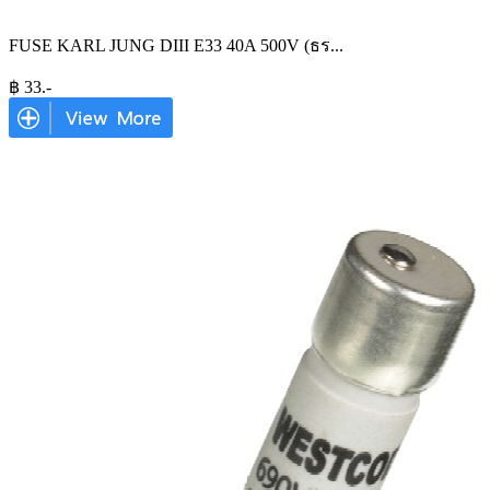
FUSE KARL JUNG DIII E33 40A 500V (ธร
...
฿
33
.-