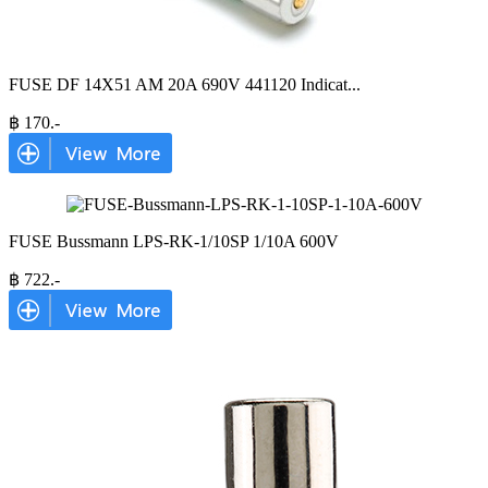
FUSE DF 14X51 AM 20A 690V 441120 Indicat
...
฿
170
.-
FUSE Bussmann LPS-RK-1/10SP 1/10A 600V
฿
722
.-