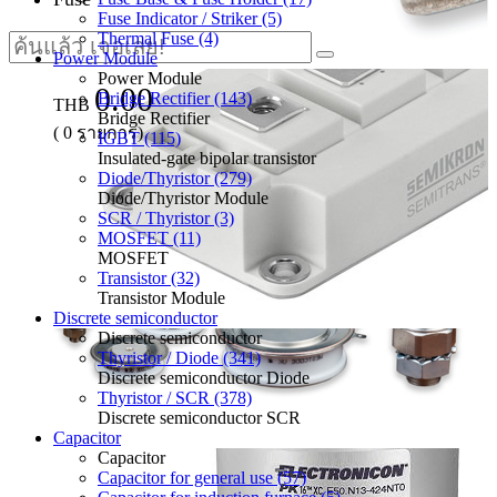
Fuse Indicator / Striker (5)
Thermal Fuse (4)
Power Module
Power Module
0.00
Bridge Rectifier (143)
THB
Bridge Rectifier
(
0
รายการ)
IGBT (115)
Insulated-gate bipolar transistor
Diode/Thyristor (279)
Diode/Thyristor Module
SCR / Thyristor (3)
MOSFET (11)
MOSFET
Transistor (32)
Transistor Module
Discrete semiconductor
Discrete semiconductor
Thyristor / Diode (341)
Discrete semiconductor Diode
Thyristor / SCR (378)
Discrete semiconductor SCR
Capacitor
Capacitor
Capacitor for general use (57)