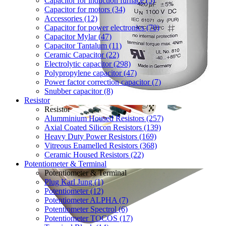
Capacitor for induction furnace (5)
Capacitor for motors (34)
Accessories (12)
Capacitor for power electronics (70)
Capacitor Mylar (47)
Capacitor Tantalum (11)
Ceramic Capacitor (22)
Electrolytic capacitor (298)
Polypropylene capacitor (47)
Power factor correction capacitor (7)
Snubber capacitor (8)
Resistor
Resistor
Alumminium Housed Resistors (257)
Axial Coated Silicon Resistors (139)
Heavy Duty Power Resistors (169)
Vitreous Enamelled Resistors (368)
Ceramic Housed Resistors (22)
Potentiometer & Terminal
Potentiometer & Terminal
Plug Karl Jung (1)
Potentiometer (12)
Potentiometer ALPHA (7)
Potentiometer Spectrol (6)
Potentiometer TOCOS (17)