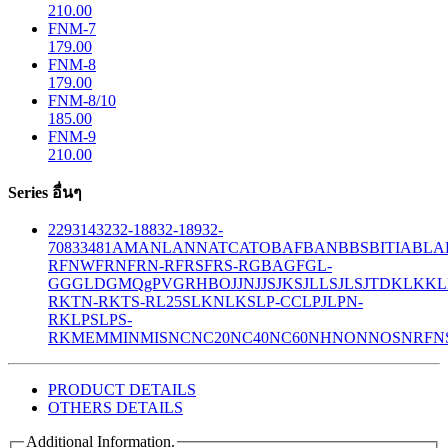
210.00
FNM-7
179.00
FNM-8
179.00
FNM-8/10
185.00
FNM-9
210.00
Series อื่นๆ
229
314
32
32-188
32-189
32-
708
33
481
AM
ANL
ANN
ATC
ATO
BAF
BAN
BBS
BITIA
BLA
R
FNW
FRN
FRN-R
FRS
FRS-R
GBA
GF
GL-
GG
GLD
GMQ
gPV
GR
HBO
JJN
JJS
JKS
JLLS
JLS
JTD
KLK
KL
R
KTN-R
KTS-R
L25S
LKN
LKS
LP-CC
LPJ
LPN-
RK
LPS
LPS-
RK
MEM
MIN
MIS
NC
NC20
NC40
NC60
NH
NON
NOS
NRF
N
PRODUCT DETAILS
OTHERS DETAILS
Additional Information.