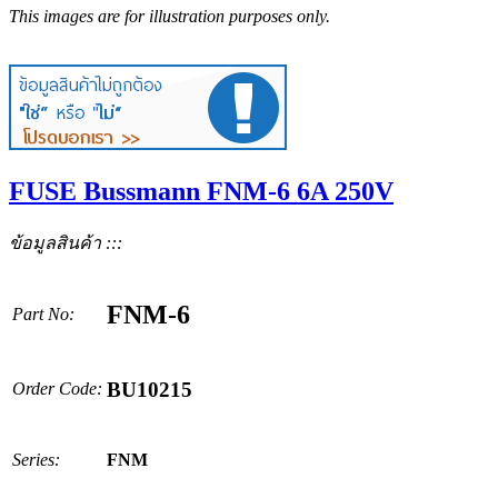
This images are for illustration purposes only.
FUSE Bussmann FNM-6 6A 250V
ข้อมูลสินค้า :::
FNM-6
Part No:
BU10215
Order Code:
Series:
FNM