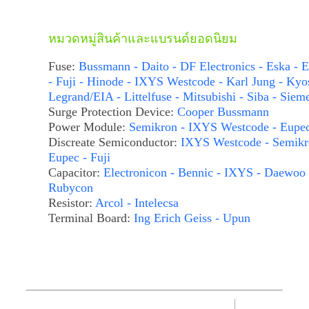
หมวดหมู่สินค้าและแบรนด์ยอดนิยม
Fuse:
Bussmann - Daito - DF Electronics - Eska - E
- Fuji - Hinode - IXYS Westcode - Karl Jung - Kyo
Legrand/EIA - Littelfuse - Mitsubishi - Siba - Siem
Surge Protection Device:
Cooper Bussmann
Power Module:
Semikron - IXYS Westcode - Eupe
Discreate Semiconductor:
IXYS Westcode - Semikr
Eupec - Fuji
Capacitor:
Electronicon - Bennic - IXYS - Daewoo 
Rubycon
Resistor:
Arcol - Intelecsa
Terminal Board:
Ing Erich Geiss - Upun