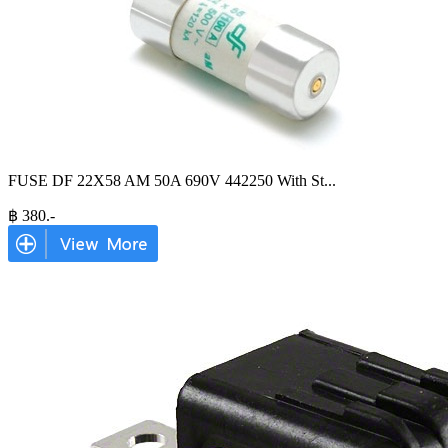
FUSE DF 22X58 AM 50A 690V 442250 With St
...
฿
380
.-