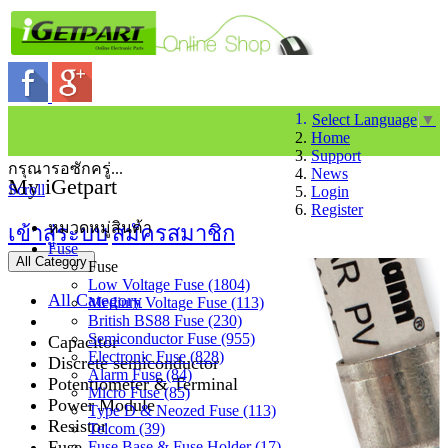
Select Language
▼
Home
Support
กรุณารอซักครู่...
News
My iGetpart
Scroll
Login
Register
หมวดหมู่สินค้า
เข้าสู่ระบบ
สมัครสมาชิก
Fuse
All Category
Fuse
Low Voltage Fuse (1804)
All Category
Medium Voltage Fuse (113)
British BS88 Fuse (230)
Semiconductor Fuse (955)
Capacitor
Electronic Fuse (828)
Discrete semiconductor
Alarm Fuse (84)
Potentiometer & Terminal
Micro Fuse (85)
Power Module
Type D & Neozed Fuse (113)
Resistor
Telcom (39)
Fuse
Fuse Base & Fuse Holder (17)