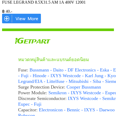
FUSE LEGRAND 8.5X31.5 AM 1A 400V 12001
฿
40
.-
หมวดหมู่สินค้าและแบรนด์ยอดนิยม
Fuse:
Bussmann - Daito - DF Electronics - Eska - E
- Fuji - Hinode - IXYS Westcode - Karl Jung - Kyo
Legrand/EIA - Littelfuse - Mitsubishi - Siba - Siem
Surge Protection Device:
Cooper Bussmann
Power Module:
Semikron - IXYS Westcode - Eupe
Discreate Semiconductor:
IXYS Westcode - Semikr
Eupec - Fuji
Capacitor:
Electronicon - Bennic - IXYS - Daewoo 
Rubycon