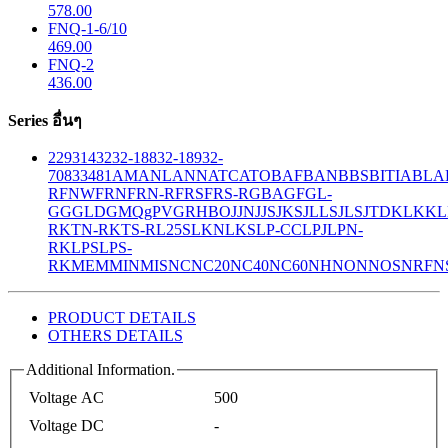
578.00
FNQ-1-6/10
469.00
FNQ-2
436.00
Series อื่นๆ
229
314
32
32-188
32-189
32-
708
33
481
AM
ANL
ANN
ATC
ATO
BAF
BAN
BBS
BITIA
BLA
R
FNW
FRN
FRN-R
FRS
FRS-R
GBA
GF
GL-
GG
GLD
GMQ
gPV
GR
HBO
JJN
JJS
JKS
JLLS
JLS
JTD
KLK
KL
R
KTN-R
KTS-R
L25S
LKN
LKS
LP-CC
LPJ
LPN-
RK
LPS
LPS-
RK
MEM
MIN
MIS
NC
NC20
NC40
NC60
NH
NON
NOS
NRF
N
PRODUCT DETAILS
OTHERS DETAILS
Additional Information.
Voltage AC
500
Voltage DC
-