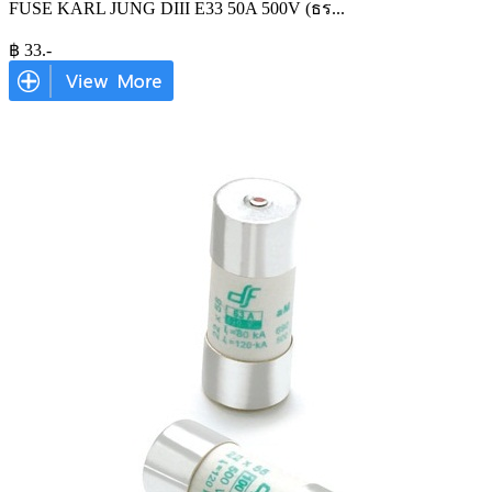
FUSE KARL JUNG DIII E33 50A 500V (ธร
...
฿
33
.-