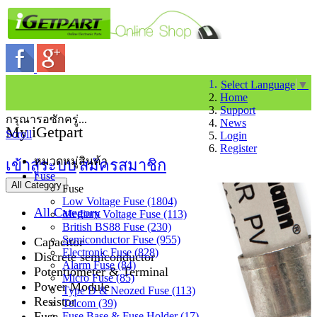
Select Language
▼
Home
Support
กรุณารอซักครู่...
News
My iGetpart
Scroll
Login
Register
หมวดหมู่สินค้า
เข้าสู่ระบบ
สมัครสมาชิก
Fuse
All Category
Fuse
Low Voltage Fuse (1804)
All Category
Medium Voltage Fuse (113)
British BS88 Fuse (230)
Semiconductor Fuse (955)
Capacitor
Electronic Fuse (828)
Discrete semiconductor
Alarm Fuse (84)
Potentiometer & Terminal
Micro Fuse (85)
Power Module
Type D & Neozed Fuse (113)
Resistor
Telcom (39)
Fuse
Fuse Base & Fuse Holder (17)