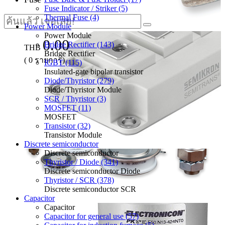
Fuse Indicator / Striker (5)
Thermal Fuse (4)
Power Module
Power Module
0.00
Bridge Rectifier (143)
THB
Bridge Rectifier
(
0
รายการ)
IGBT (115)
Insulated-gate bipolar transistor
Diode/Thyristor (279)
Diode/Thyristor Module
SCR / Thyristor (3)
MOSFET (11)
MOSFET
Transistor (32)
Transistor Module
Discrete semiconductor
Discrete semiconductor
Thyristor / Diode (341)
Discrete semiconductor Diode
Thyristor / SCR (378)
Discrete semiconductor SCR
Capacitor
Capacitor
Capacitor for general use (57)