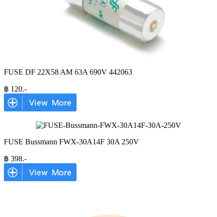
FUSE DF 22X58 AM 63A 690V 442063
฿
120
.-
FUSE Bussmann FWX-30A14F 30A 250V
฿
398
.-