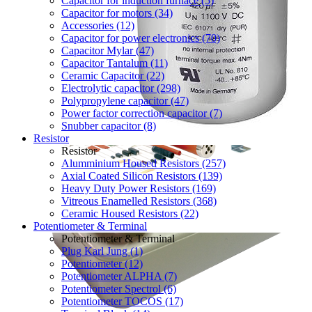
Capacitor for induction furnace (5)
Capacitor for motors (34)
Accessories (12)
Capacitor for power electronics (70)
Capacitor Mylar (47)
Capacitor Tantalum (11)
Ceramic Capacitor (22)
Electrolytic capacitor (298)
Polypropylene capacitor (47)
Power factor correction capacitor (7)
Snubber capacitor (8)
Resistor
Resistor
Alumminium Housed Resistors (257)
Axial Coated Silicon Resistors (139)
Heavy Duty Power Resistors (169)
Vitreous Enamelled Resistors (368)
Ceramic Housed Resistors (22)
Potentiometer & Terminal
Potentiometer & Terminal
Plug Karl Jung (1)
Potentiometer (12)
Potentiometer ALPHA (7)
Potentiometer Spectrol (6)
Potentiometer TOCOS (17)