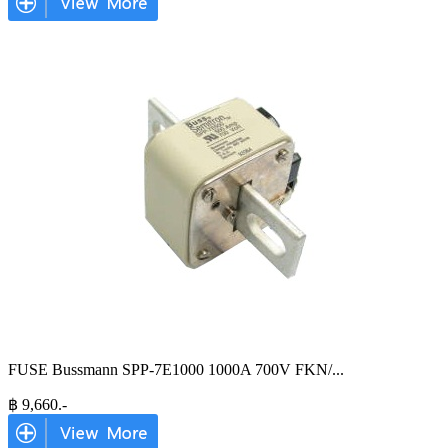
FUSE Bussmann SPP-7E1000 1000A 700V FKN/
...
฿
9,660
.-