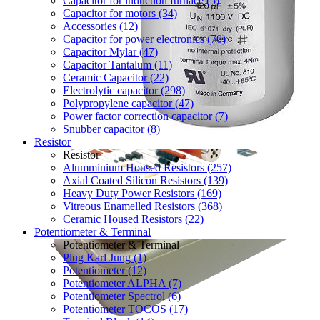
Capacitor for induction furnace (5)
Capacitor for motors (34)
Accessories (12)
Capacitor for power electronics (70)
Capacitor Mylar (47)
Capacitor Tantalum (11)
Ceramic Capacitor (22)
Electrolytic capacitor (298)
Polypropylene capacitor (47)
Power factor correction capacitor (7)
Snubber capacitor (8)
Resistor
Resistor
Alumminium Housed Resistors (257)
Axial Coated Silicon Resistors (139)
Heavy Duty Power Resistors (169)
Vitreous Enamelled Resistors (368)
Ceramic Housed Resistors (22)
Potentiometer & Terminal
Potentiometer & Terminal
Plug Karl Jung (1)
Potentiometer (12)
Potentiometer ALPHA (7)
Potentiometer Spectrol (6)
Potentiometer TOCOS (17)