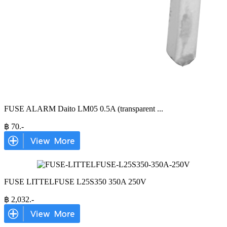
FUSE ALARM Daito LM05 0.5A (transparent
...
฿
70
.-
FUSE LITTELFUSE L25S350 350A 250V
฿
2,032
.-