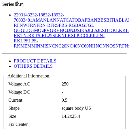
Series อื่นๆ
229
314
32
32-188
32-189
32-
708
33
481
AM
ANL
ANN
ATC
ATO
BAF
BAN
BBS
BITIA
BLA
R
FNW
FRN
FRN-R
FRS
FRS-R
GBA
GF
GL-
GG
GLD
GMQ
gPV
GR
HBO
JJN
JJS
JKS
JLLS
JLS
JTD
KLK
KL
R
KTN-R
KTS-R
L25S
LKN
LKS
LP-CC
LPJ
LPN-
RK
LPS
LPS-
RK
MEM
MIN
MIS
NC
NC20
NC40
NC60
NH
NON
NOS
NRF
N
PRODUCT DETAILS
OTHERS DETAILS
Additional Information.
Voltage AC
250
Voltage DC
-
Current
0.5
Shape
square body US
Size
14.2x25.4
Fix Center
-