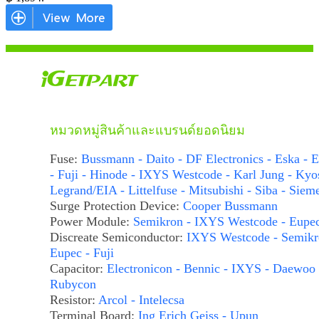
หมวดหมู่สินค้าและแบรนด์ยอดนิยม
Fuse:
Bussmann - Daito - DF Electronics - Eska - E
- Fuji - Hinode - IXYS Westcode - Karl Jung - Kyo
Legrand/EIA - Littelfuse - Mitsubishi - Siba - Siem
Surge Protection Device:
Cooper Bussmann
Power Module:
Semikron - IXYS Westcode - Eupe
Discreate Semiconductor:
IXYS Westcode - Semikr
Eupec - Fuji
Capacitor:
Electronicon - Bennic - IXYS - Daewoo 
Rubycon
Resistor:
Arcol - Intelecsa
Terminal Board:
Ing Erich Geiss - Upun