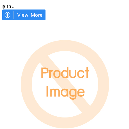
฿
10
.-