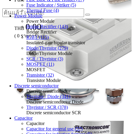
Fuse Indicator / Striker (5)
Thermal Fuse (4)
Power Module
Power Module
0.00
Bridge Rectifier (143)
THB
Bridge Rectifier
(
0
รายการ)
IGBT (115)
Insulated-gate bipolar transistor
Diode/Thyristor (279)
Diode/Thyristor Module
SCR / Thyristor (3)
MOSFET (11)
MOSFET
Transistor (32)
Transistor Module
Discrete semiconductor
Discrete semiconductor
Thyristor / Diode (341)
Discrete semiconductor Diode
Thyristor / SCR (378)
Discrete semiconductor SCR
Capacitor
Capacitor
Capacitor for general use (57)