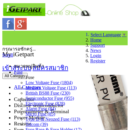
Select Language
▼
Home
Support
กรุณารอซักครู่...
News
My iGetpart
Scroll
Login
Register
หมวดหมู่สินค้า
เข้าสู่ระบบ
สมัครสมาชิก
Fuse
All Category
Fuse
Low Voltage Fuse (1804)
All Category
Medium Voltage Fuse (113)
British BS88 Fuse (230)
Semiconductor Fuse (955)
Capacitor
Electronic Fuse (828)
Discrete semiconductor
Alarm Fuse (84)
Potentiometer & Terminal
Micro Fuse (85)
Power Module
Type D & Neozed Fuse (113)
Resistor
Telcom (39)
Fuse
Fuse Base & Fuse Holder (17)