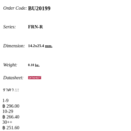
BU20199
Order Code:
Series:
FRN-R
Dimension:
14.2x25.4
mm.
Weight:
0.10
kg.
Datasheet:
ราคา :::
1-9
฿
296.00
10-29
฿
266.40
30++
฿
251.60