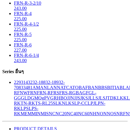
FRN-R-3-2/10
243.00
FRN-R-4
225.00
FRN-R-4-1/2
225.00
FRN-R-5
225.00
FRN-R-6
227.00
FRN-R-6-1/4
243.00
Series อื่นๆ
229
314
32
32-188
32-189
32-
708
33
481
AM
ANL
ANN
ATC
ATO
BAF
BAN
BBS
BITIA
BLA
R
FNW
FRN
FRN-R
FRS
FRS-R
GBA
GF
GL-
GG
GLD
GMQ
gPV
GR
HBO
JJN
JJS
JKS
JLLS
JLS
JTD
KLK
KL
R
KTN-R
KTS-R
L25S
LKN
LKS
LP-CC
LPJ
LPN-
RK
LPS
LPS-
RK
MEM
MIN
MIS
NC
NC20
NC40
NC60
NH
NON
NOS
NRF
N
PRODUCT DETAILS