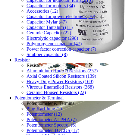
Capacitor for induction furnace (5)
Capacitor for motors (34)
Accessories (12)
Capacitor for power electronics (70)
Capacitor Mylar (47)
Capacitor Tantalum (11)
Ceramic Capacitor (22)
Electrolytic capacitor (298)
Polypropylene capacitor (47)
Power factor correction capacitor (7)
Snubber capacitor (8)
Resistor
Resistor
Alumminium Housed Resistors (257)
Axial Coated Silicon Resistors (139)
Heavy Duty Power Resistors (169)
Vitreous Enamelled Resistors (368)
Ceramic Housed Resistors (22)
Potentiometer & Terminal
Potentiometer & Terminal
Plug Karl Jung (1)
Potentiometer (12)
Potentiometer ALPHA (7)
Potentiometer Spectrol (6)
Potentiometer TOCOS (17)