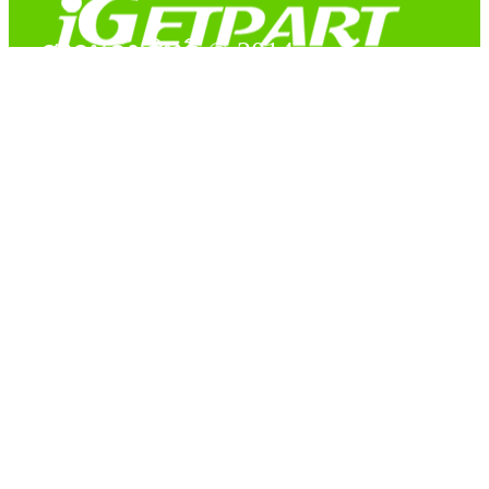
สงวนลิขสิทธิ์ © 2014
Copyright © 2014 iGetPart.com - All rights reserved.
Designated trademarks and brand are the property of their
respective owners.