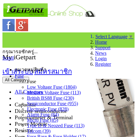
Select Language
▼
Home
Support
กรุณารอซักครู่...
News
My iGetpart
Scroll
Login
Register
หมวดหมู่สินค้า
เข้าสู่ระบบ
สมัครสมาชิก
Fuse
All Category
Fuse
Low Voltage Fuse (1804)
All Category
Medium Voltage Fuse (113)
British BS88 Fuse (230)
Semiconductor Fuse (955)
Capacitor
Electronic Fuse (828)
Discrete semiconductor
Alarm Fuse (84)
Potentiometer & Terminal
Micro Fuse (85)
Power Module
Type D & Neozed Fuse (113)
Resistor
Telcom (39)
Fuse
Fuse Base & Fuse Holder (17)