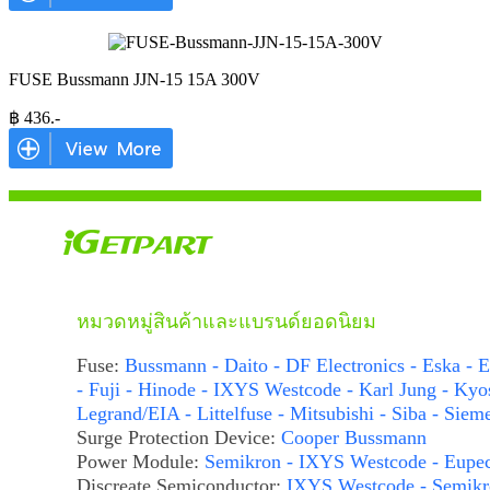
FUSE Bussmann JJN-15 15A 300V
฿
436
.-
หมวดหมู่สินค้าและแบรนด์ยอดนิยม
Fuse:
Bussmann - Daito - DF Electronics - Eska - E
- Fuji - Hinode - IXYS Westcode - Karl Jung - Kyo
Legrand/EIA - Littelfuse - Mitsubishi - Siba - Siem
Surge Protection Device:
Cooper Bussmann
Power Module:
Semikron - IXYS Westcode - Eupe
Discreate Semiconductor:
IXYS Westcode - Semikr