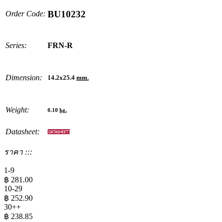
BU10232
Order Code:
Series:
FRN-R
Dimension:
14.2x25.4
mm.
Weight:
0.10
kg.
Datasheet:
ราคา :::
1-9
฿
281.00
10-29
฿
252.90
30++
฿
238.85