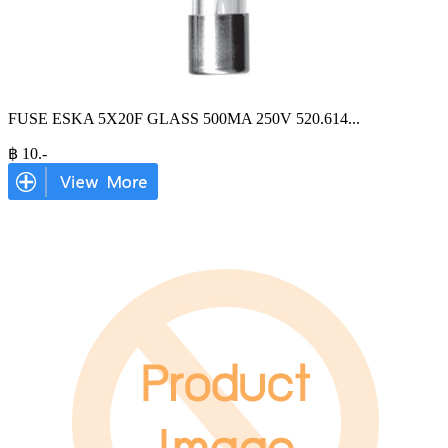
FUSE ESKA 5X20F GLASS 500MA 250V 520.614
...
฿
10
.-