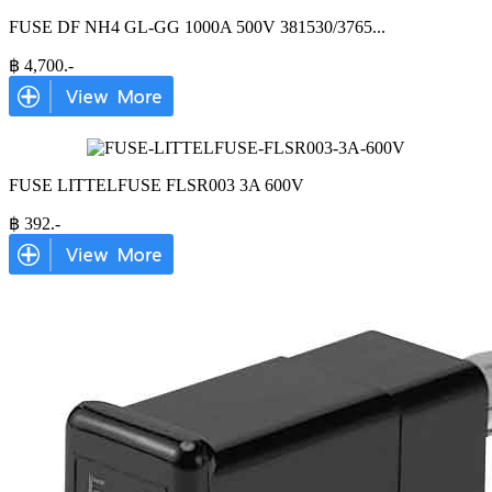
FUSE DF NH4 GL-GG 1000A 500V 381530/3765
...
฿
4,700
.-
FUSE LITTELFUSE FLSR003 3A 600V
฿
392
.-