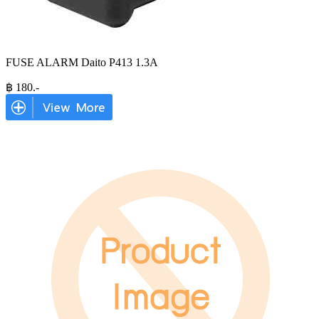
FUSE ALARM Daito P413 1.3A
฿
180
.-