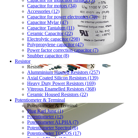
Capacitor for induction furnace (5)
Capacitor for motors (34)
Accessories (12)
Capacitor for power electronics (70)
Capacitor Mylar (47)
Capacitor Tantalum (11)
Ceramic Capacitor (22)
Electrolytic capacitor (298)
Polypropylene capacitor (47)
Power factor correction capacitor (7)
Snubber capacitor (8)
Resistor
Resistor
Alumminium Housed Resistors (257)
Axial Coated Silicon Resistors (139)
Heavy Duty Power Resistors (169)
Vitreous Enamelled Resistors (368)
Ceramic Housed Resistors (22)
Potentiometer & Terminal
Potentiometer & Terminal
Plug Karl Jung (1)
Potentiometer (12)
Potentiometer ALPHA (7)
Potentiometer Spectrol (6)
Potentiometer TOCOS (17)