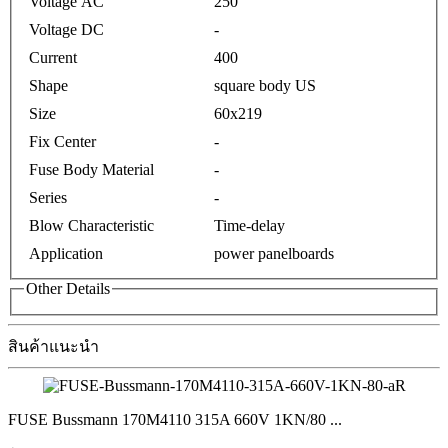
Voltage AC
250
Voltage DC
-
Current
400
Shape
square body US
Size
60x219
Fix Center
-
Fuse Body Material
-
Series
-
Blow Characteristic
Time-delay
Application
power panelboards
Other Details
สินค้าแนะนำ
FUSE Bussmann 170M4110 315A 660V 1KN/80
...