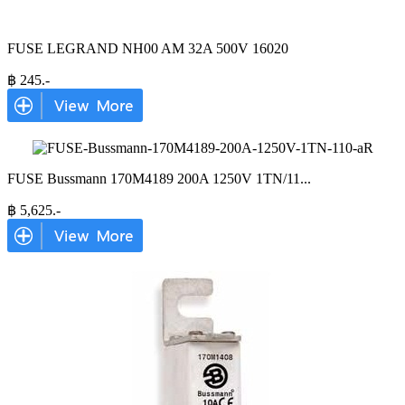
FUSE LEGRAND NH00 AM 32A 500V 16020
฿
245
.-
FUSE Bussmann 170M4189 200A 1250V 1TN/11
...
฿
5,625
.-