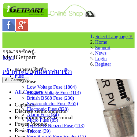
Select Language
▼
Home
Support
กรุณารอซักครู่...
News
My iGetpart
Scroll
Login
Register
หมวดหมู่สินค้า
เข้าสู่ระบบ
สมัครสมาชิก
Fuse
All Category
Fuse
Low Voltage Fuse (1804)
All Category
Medium Voltage Fuse (113)
British BS88 Fuse (230)
Semiconductor Fuse (955)
Capacitor
Electronic Fuse (828)
Discrete semiconductor
Alarm Fuse (84)
Potentiometer & Terminal
Micro Fuse (85)
Power Module
Type D & Neozed Fuse (113)
Resistor
Telcom (39)
Fuse
Fuse Base & Fuse Holder (17)