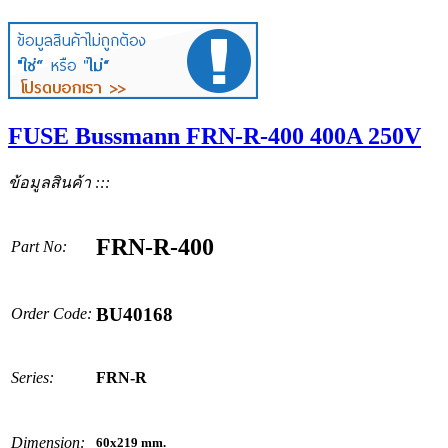
FUSE Bussmann FRN-R-400 400A 250V
ข้อมูลสินค้า :::
FRN-R-400
Part No:
BU40168
Order Code:
Series:
FRN-R
Dimension:
60x219
mm.