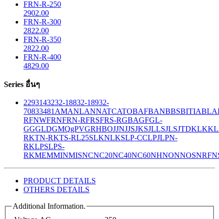
FRN-R-250
2902.00
FRN-R-300
2822.00
FRN-R-350
2822.00
FRN-R-400
4829.00
Series อื่นๆ
229
314
32
32-188
32-189
32-
708
33
481
AM
ANL
ANN
ATC
ATO
BAF
BAN
BBS
BITIA
BLA
R
FNW
FRN
FRN-R
FRS
FRS-R
GBA
GF
GL-
GG
GLD
GMQ
gPV
GR
HBO
JJN
JJS
JKS
JLLS
JLS
JTD
KLK
KL
R
KTN-R
KTS-R
L25S
LKN
LKS
LP-CC
LPJ
LPN-
RK
LPS
LPS-
RK
MEM
MIN
MIS
NC
NC20
NC40
NC60
NH
NON
NOS
NRF
N
PRODUCT DETAILS
OTHERS DETAILS
Additional Information.