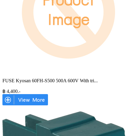
FUSE Kyosan 60FH-S500 500A 600V With tri
...
฿
4,400
.-