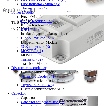
Fuse Indicator / Striker (5)
Thermal Fuse (4)
Power Module
Power Module
0.00
Bridge Rectifier (143)
THB
Bridge Rectifier
(
0
รายการ)
IGBT (115)
Insulated-gate bipolar transistor
Diode/Thyristor (279)
Diode/Thyristor Module
SCR / Thyristor (3)
MOSFET (11)
MOSFET
Transistor (32)
Transistor Module
Discrete semiconductor
Discrete semiconductor
Thyristor / Diode (341)
Discrete semiconductor Diode
Thyristor / SCR (378)
Discrete semiconductor SCR
Capacitor
Capacitor
Capacitor for general use (57)