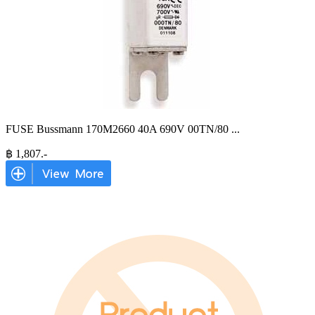
FUSE Bussmann 170M2660 40A 690V 00TN/80
...
฿
1,807
.-