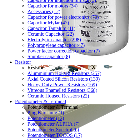
Capacitor for induction furnace (5)
Capacitor for motors (34)
Accessories (12)
Capacitor for power electronics (70)
Capacitor Mylar (47)
Capacitor Tantalum (11)
Ceramic Capacitor (22)
Electrolytic capacitor (298)
Polypropylene capacitor (47)
Power factor correction capacitor (7)
Snubber capacitor (8)
Resistor
Resistor
Alumminium Housed Resistors (257)
Axial Coated Silicon Resistors (139)
Heavy Duty Power Resistors (169)
Vitreous Enamelled Resistors (368)
Ceramic Housed Resistors (22)
Potentiometer & Terminal
Potentiometer & Terminal
Plug Karl Jung (1)
Potentiometer (12)
Potentiometer ALPHA (7)
Potentiometer Spectrol (6)
Potentiometer TOCOS (17)