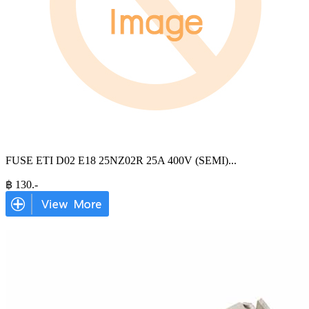
FUSE ETI D02 E18 25NZ02R 25A 400V (SEMI)
...
฿
130
.-