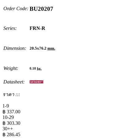
BU20207
Order Code:
Series:
FRN-R
Dimension:
20.5x76.2
mm.
Weight:
0.10
kg.
Datasheet:
ราคา :::
1-9
฿
337.00
10-29
฿
303.30
30++
฿
286.45