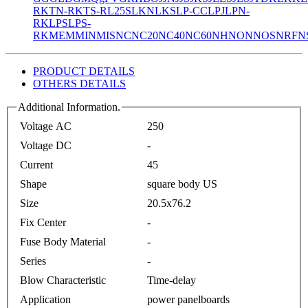
R
KTN-R
KTS-R
L25S
LKN
LKS
LP-CC
LPJ
LPN-
RK
LPS
LPS-
RK
MEM
MIN
MIS
NC
NC20
NC40
NC60
NH
NON
NOS
NRF
N
PRODUCT DETAILS
OTHERS DETAILS
Additional Information.
Voltage AC
250
Voltage DC
-
Current
45
Shape
square body US
Size
20.5x76.2
Fix Center
-
Fuse Body Material
-
Series
-
Blow Characteristic
Time-delay
Application
power panelboards