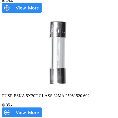
฿
245
.-
FUSE ESKA 5X20F GLASS 32MA 250V 520.602
฿
35
.-