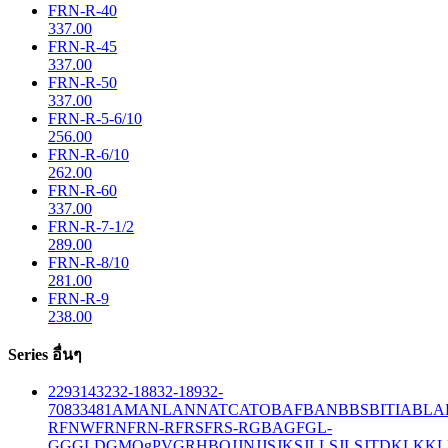
FRN-R-40
337.00
FRN-R-45
337.00
FRN-R-50
337.00
FRN-R-5-6/10
256.00
FRN-R-6/10
262.00
FRN-R-60
337.00
FRN-R-7-1/2
289.00
FRN-R-8/10
281.00
FRN-R-9
238.00
Series อื่นๆ
229
314
32
32-188
32-189
32-
708
33
481
AM
ANL
ANN
ATC
ATO
BAF
BAN
BBS
BITIA
BLA
R
FNW
FRN
FRN-R
FRS
FRS-R
GBA
GF
GL-
GG
GLD
GMQ
gPV
GR
HBO
JJN
JJS
JKS
JLLS
JLS
JTD
KLK
KL