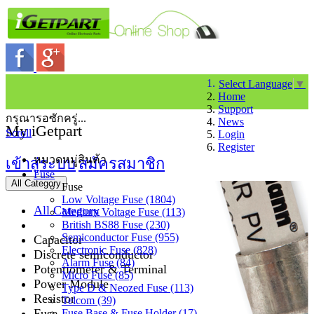
Select Language
▼
Home
Support
กรุณารอซักครู่...
News
My iGetpart
Scroll
Login
Register
หมวดหมู่สินค้า
เข้าสู่ระบบ
สมัครสมาชิก
Fuse
All Category
Fuse
Low Voltage Fuse (1804)
All Category
Medium Voltage Fuse (113)
British BS88 Fuse (230)
Semiconductor Fuse (955)
Capacitor
Electronic Fuse (828)
Discrete semiconductor
Alarm Fuse (84)
Potentiometer & Terminal
Micro Fuse (85)
Power Module
Type D & Neozed Fuse (113)
Resistor
Telcom (39)
Fuse
Fuse Base & Fuse Holder (17)