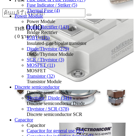
Fuse Indicator / Striker (5)
Thermal Fuse (4)
Power Module
Power Module
0.00
Bridge Rectifier (143)
THB
Bridge Rectifier
(
0
รายการ)
IGBT (115)
Insulated-gate bipolar transistor
Diode/Thyristor (279)
Diode/Thyristor Module
SCR / Thyristor (3)
MOSFET (11)
MOSFET
Transistor (32)
Transistor Module
Discrete semiconductor
Discrete semiconductor
Thyristor / Diode (341)
Discrete semiconductor Diode
Thyristor / SCR (378)
Discrete semiconductor SCR
Capacitor
Capacitor
Capacitor for general use (57)