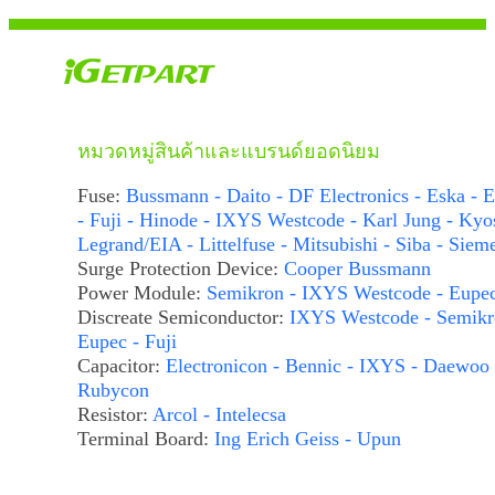
หมวดหมู่สินค้าและแบรนด์ยอดนิยม
Fuse:
Bussmann - Daito - DF Electronics - Eska - E
- Fuji - Hinode - IXYS Westcode - Karl Jung - Kyo
Legrand/EIA - Littelfuse - Mitsubishi - Siba - Siem
Surge Protection Device:
Cooper Bussmann
Power Module:
Semikron - IXYS Westcode - Eupe
Discreate Semiconductor:
IXYS Westcode - Semikr
Eupec - Fuji
Capacitor:
Electronicon - Bennic - IXYS - Daewoo 
Rubycon
Resistor:
Arcol - Intelecsa
Terminal Board:
Ing Erich Geiss - Upun