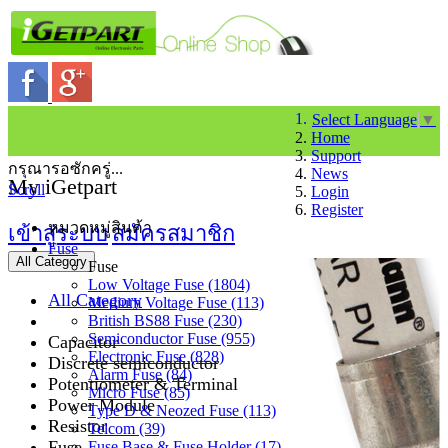
Select Language
▼
Home
Support
กรุณารอซักครู่...
News
My iGetpart
Scroll
Login
Register
หมวดหมู่สินค้า
เข้าสู่ระบบ
สมัครสมาชิก
Fuse
All Category
Fuse
Low Voltage Fuse (1804)
All Category
Medium Voltage Fuse (113)
British BS88 Fuse (230)
Semiconductor Fuse (955)
Capacitor
Electronic Fuse (828)
Discrete semiconductor
Alarm Fuse (84)
Potentiometer & Terminal
Micro Fuse (85)
Power Module
Type D & Neozed Fuse (113)
Resistor
Telcom (39)
Fuse
Fuse Base & Fuse Holder (17)