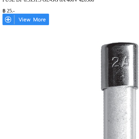
฿
25
.-