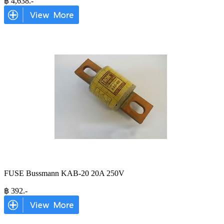
฿
4,638
.-
FUSE Bussmann KAB-20 20A 250V
฿
392
.-