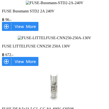
FUSE Bussmann STD2 2A 240V
฿
96
.-
FUSE LITTELFUSE CNN250 250A 130V
฿
672
.-
FUSE DF 8.5x31.5 GL-GG 8A 400V 420508