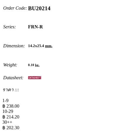
BU20214
Order Code:
Series:
FRN-R
Dimension:
14.2x25.4
mm.
Weight:
0.10
kg.
Datasheet:
ราคา :::
1-9
฿
238.00
10-29
฿
214.20
30++
฿
202.30