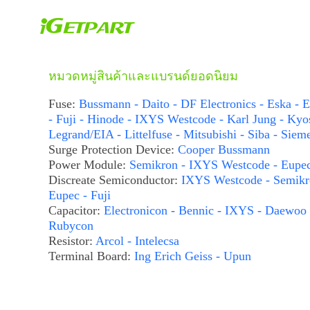
หมวดหมู่สินค้าและแบรนด์ยอดนิยม
Fuse:
Bussmann - Daito - DF Electronics - Eska - E
- Fuji - Hinode - IXYS Westcode - Karl Jung - Kyo
Legrand/EIA - Littelfuse - Mitsubishi - Siba - Siem
Surge Protection Device:
Cooper Bussmann
Power Module:
Semikron - IXYS Westcode - Eupe
Discreate Semiconductor:
IXYS Westcode - Semikr
Eupec - Fuji
Capacitor:
Electronicon - Bennic - IXYS - Daewoo 
Rubycon
Resistor:
Arcol - Intelecsa
Terminal Board:
Ing Erich Geiss - Upun