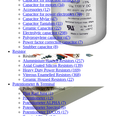
Capacitor for induction furnace (5)
Capacitor for motors (34)
Accessories (12)
Capacitor for power electronics (70)
Capacitor Mylar (47)
Capacitor Tantalum (11)
Ceramic Capacitor (22)
Electrolytic capacitor (298)
Polypropylene capacitor (47)
Power factor correction capacitor (7)
Snubber capacitor (8)
Resistor
Resistor
Alumminium Housed Resistors (257)
Axial Coated Silicon Resistors (139)
Heavy Duty Power Resistors (169)
Vitreous Enamelled Resistors (368)
Ceramic Housed Resistors (22)
Potentiometer & Terminal
Potentiometer & Terminal
Plug Karl Jung (1)
Potentiometer (12)
Potentiometer ALPHA (7)
Potentiometer Spectrol (6)
Potentiometer TOCOS (17)