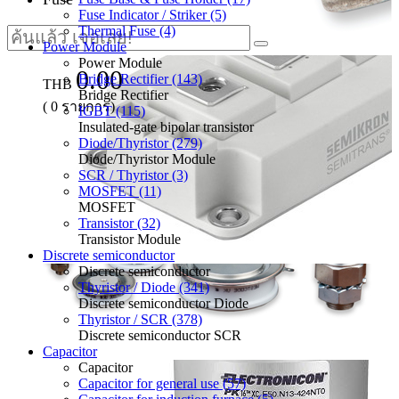
Fuse Indicator / Striker (5)
Thermal Fuse (4)
Power Module
Power Module
0.00
Bridge Rectifier (143)
THB
Bridge Rectifier
(
0
รายการ)
IGBT (115)
Insulated-gate bipolar transistor
Diode/Thyristor (279)
Diode/Thyristor Module
SCR / Thyristor (3)
MOSFET (11)
MOSFET
Transistor (32)
Transistor Module
Discrete semiconductor
Discrete semiconductor
Thyristor / Diode (341)
Discrete semiconductor Diode
Thyristor / SCR (378)
Discrete semiconductor SCR
Capacitor
Capacitor
Capacitor for general use (57)