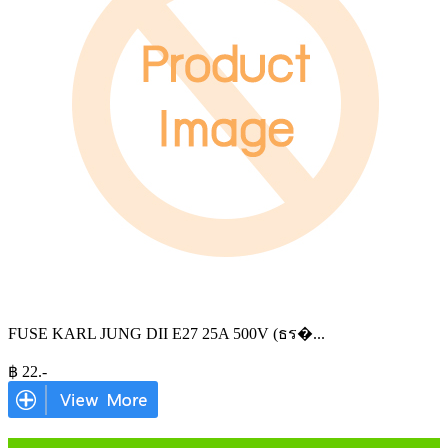
FUSE KARL JUNG DII E27 25A 500V (ธร�
...
฿
22
.-