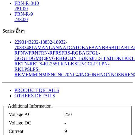
FRN-R-8/10
281.00
FRN-R-9
238.00
Series อื่นๆ
229
314
32
32-188
32-189
32-
708
33
481
AM
ANL
ANN
ATC
ATO
BAF
BAN
BBS
BITIA
BLA
R
FNW
FRN
FRN-R
FRS
FRS-R
GBA
GF
GL-
GG
GLD
GMQ
gPV
GR
HBO
JJN
JJS
JKS
JLLS
JLS
JTD
KLK
KL
R
KTN-R
KTS-R
L25S
LKN
LKS
LP-CC
LPJ
LPN-
RK
LPS
LPS-
RK
MEM
MIN
MIS
NC
NC20
NC40
NC60
NH
NON
NOS
NRF
N
PRODUCT DETAILS
OTHERS DETAILS
Additional Information.
Voltage AC
250
Voltage DC
-
Current
9