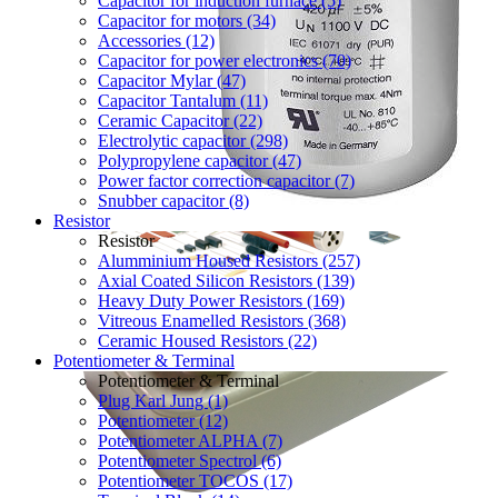
Capacitor for induction furnace (5)
Capacitor for motors (34)
Accessories (12)
Capacitor for power electronics (70)
Capacitor Mylar (47)
Capacitor Tantalum (11)
Ceramic Capacitor (22)
Electrolytic capacitor (298)
Polypropylene capacitor (47)
Power factor correction capacitor (7)
Snubber capacitor (8)
Resistor
Resistor
Alumminium Housed Resistors (257)
Axial Coated Silicon Resistors (139)
Heavy Duty Power Resistors (169)
Vitreous Enamelled Resistors (368)
Ceramic Housed Resistors (22)
Potentiometer & Terminal
Potentiometer & Terminal
Plug Karl Jung (1)
Potentiometer (12)
Potentiometer ALPHA (7)
Potentiometer Spectrol (6)
Potentiometer TOCOS (17)