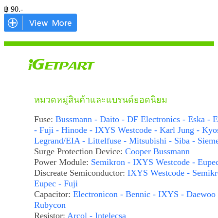
฿
90
.-
หมวดหมู่สินค้าและแบรนด์ยอดนิยม
Fuse:
Bussmann - Daito - DF Electronics - Eska - E
- Fuji - Hinode - IXYS Westcode - Karl Jung - Kyo
Legrand/EIA - Littelfuse - Mitsubishi - Siba - Siem
Surge Protection Device:
Cooper Bussmann
Power Module:
Semikron - IXYS Westcode - Eupe
Discreate Semiconductor:
IXYS Westcode - Semikr
Eupec - Fuji
Capacitor:
Electronicon - Bennic - IXYS - Daewoo 
Rubycon
Resistor:
Arcol - Intelecsa