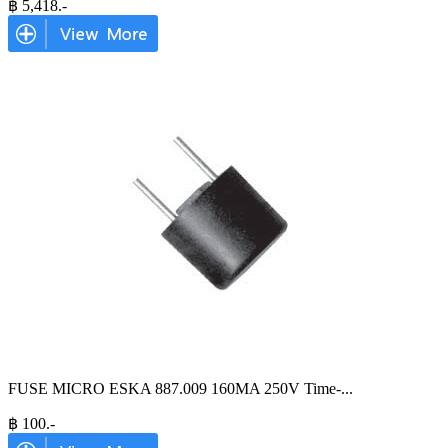
฿
5,418
.-
FUSE MICRO ESKA 887.009 160MA 250V Time-
...
฿
100
.-