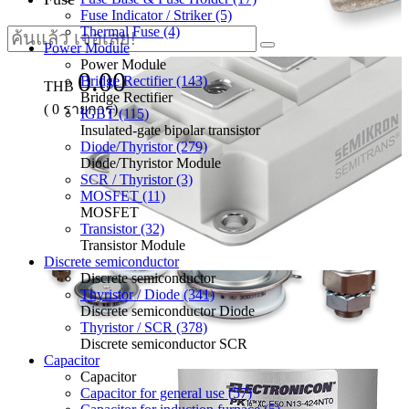
Fuse Indicator / Striker (5)
Thermal Fuse (4)
Power Module
Power Module
0.00
Bridge Rectifier (143)
THB
Bridge Rectifier
(
0
รายการ)
IGBT (115)
Insulated-gate bipolar transistor
Diode/Thyristor (279)
Diode/Thyristor Module
SCR / Thyristor (3)
MOSFET (11)
MOSFET
Transistor (32)
Transistor Module
Discrete semiconductor
Discrete semiconductor
Thyristor / Diode (341)
Discrete semiconductor Diode
Thyristor / SCR (378)
Discrete semiconductor SCR
Capacitor
Capacitor
Capacitor for general use (57)