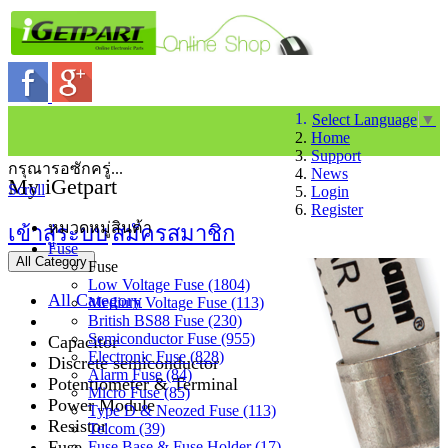
Select Language
▼
Home
Support
กรุณารอซักครู่...
News
My iGetpart
Scroll
Login
Register
หมวดหมู่สินค้า
เข้าสู่ระบบ
สมัครสมาชิก
Fuse
All Category
Fuse
Low Voltage Fuse (1804)
All Category
Medium Voltage Fuse (113)
British BS88 Fuse (230)
Semiconductor Fuse (955)
Capacitor
Electronic Fuse (828)
Discrete semiconductor
Alarm Fuse (84)
Potentiometer & Terminal
Micro Fuse (85)
Power Module
Type D & Neozed Fuse (113)
Resistor
Telcom (39)
Fuse
Fuse Base & Fuse Holder (17)