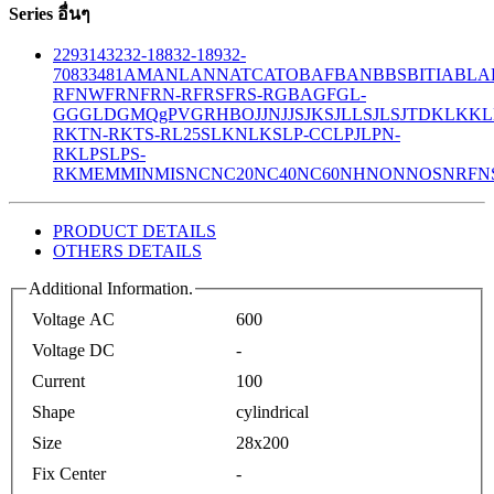
Series อื่นๆ
229
314
32
32-188
32-189
32-
708
33
481
AM
ANL
ANN
ATC
ATO
BAF
BAN
BBS
BITIA
BLA
R
FNW
FRN
FRN-R
FRS
FRS-R
GBA
GF
GL-
GG
GLD
GMQ
gPV
GR
HBO
JJN
JJS
JKS
JLLS
JLS
JTD
KLK
KL
R
KTN-R
KTS-R
L25S
LKN
LKS
LP-CC
LPJ
LPN-
RK
LPS
LPS-
RK
MEM
MIN
MIS
NC
NC20
NC40
NC60
NH
NON
NOS
NRF
N
PRODUCT DETAILS
OTHERS DETAILS
Additional Information.
Voltage AC
600
Voltage DC
-
Current
100
Shape
cylindrical
Size
28x200
Fix Center
-