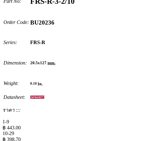
FRS-R-3-2/10
Part No:
BU20236
Order Code:
Series:
FRS-R
Dimension:
20.5x127
mm.
Weight:
0.10
kg.
Datasheet:
ราคา :::
1-9
฿
443.00
10-29
฿
398.70