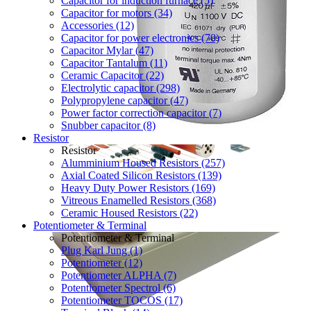
Capacitor for induction furnace (5)
Capacitor for motors (34)
Accessories (12)
Capacitor for power electronics (70)
Capacitor Mylar (47)
Capacitor Tantalum (11)
Ceramic Capacitor (22)
Electrolytic capacitor (298)
Polypropylene capacitor (47)
Power factor correction capacitor (7)
Snubber capacitor (8)
Resistor
Resistor
Alumminium Housed Resistors (257)
Axial Coated Silicon Resistors (139)
Heavy Duty Power Resistors (169)
Vitreous Enamelled Resistors (368)
Ceramic Housed Resistors (22)
Potentiometer & Terminal
Potentiometer & Terminal
Plug Karl Jung (1)
Potentiometer (12)
Potentiometer ALPHA (7)
Potentiometer Spectrol (6)
Potentiometer TOCOS (17)