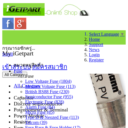
Select Language
▼
Home
Support
กรุณารอซักครู่...
News
My iGetpart
Scroll
Login
Register
หมวดหมู่สินค้า
เข้าสู่ระบบ
สมัครสมาชิก
Fuse
All Category
Fuse
Low Voltage Fuse (1804)
All Category
Medium Voltage Fuse (113)
British BS88 Fuse (230)
Semiconductor Fuse (955)
Capacitor
Electronic Fuse (828)
Discrete semiconductor
Alarm Fuse (84)
Potentiometer & Terminal
Micro Fuse (85)
Power Module
Type D & Neozed Fuse (113)
Resistor
Telcom (39)
Fuse
Fuse Base & Fuse Holder (17)