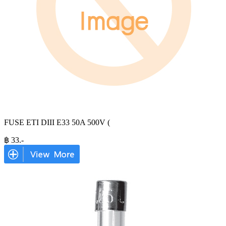
FUSE ETI DIII E33 50A 500V (
฿
33
.-