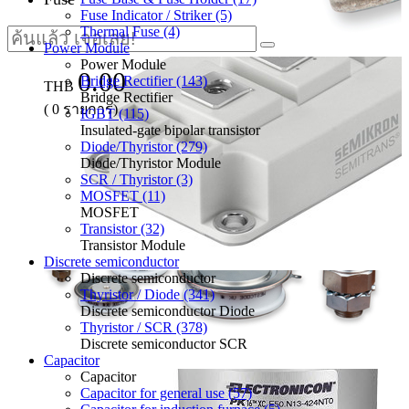
Fuse Indicator / Striker (5)
Thermal Fuse (4)
Power Module
Power Module
0.00
Bridge Rectifier (143)
THB
Bridge Rectifier
(
0
รายการ)
IGBT (115)
Insulated-gate bipolar transistor
Diode/Thyristor (279)
Diode/Thyristor Module
SCR / Thyristor (3)
MOSFET (11)
MOSFET
Transistor (32)
Transistor Module
Discrete semiconductor
Discrete semiconductor
Thyristor / Diode (341)
Discrete semiconductor Diode
Thyristor / SCR (378)
Discrete semiconductor SCR
Capacitor
Capacitor
Capacitor for general use (57)