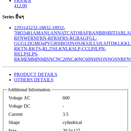
FRS-R-8
412.00
Series อื่นๆ
229
314
32
32-188
32-189
32-
708
33
481
AM
ANL
ANN
ATC
ATO
BAF
BAN
BBS
BITIA
BLA
R
FNW
FRN
FRN-R
FRS
FRS-R
GBA
GF
GL-
GG
GLD
GMQ
gPV
GR
HBO
JJN
JJS
JKS
JLLS
JLS
JTD
KLK
KL
R
KTN-R
KTS-R
L25S
LKN
LKS
LP-CC
LPJ
LPN-
RK
LPS
LPS-
RK
MEM
MIN
MIS
NC
NC20
NC40
NC60
NH
NON
NOS
NRF
N
PRODUCT DETAILS
OTHERS DETAILS
Additional Information.
Voltage AC
600
Voltage DC
-
Current
3.5
Shape
cylindrical
Size
20.5x127