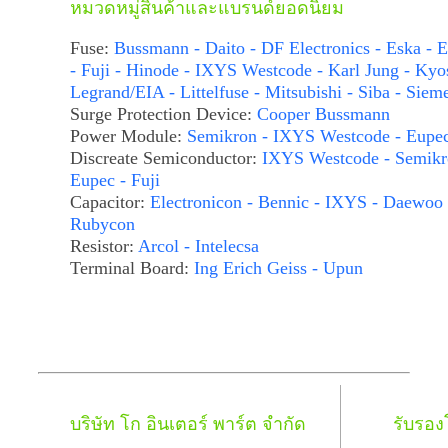
หมวดหมู่สินค้าและแบรนด์ยอดนิยม
Fuse:
Bussmann - Daito - DF Electronics - Eska - E
- Fuji - Hinode - IXYS Westcode - Karl Jung - Kyo
Legrand/EIA - Littelfuse - Mitsubishi - Siba - Siem
Surge Protection Device:
Cooper Bussmann
Power Module:
Semikron - IXYS Westcode - Eupe
Discreate Semiconductor:
IXYS Westcode - Semikr
Eupec - Fuji
Capacitor:
Electronicon - Bennic - IXYS - Daewoo 
Rubycon
Resistor:
Arcol - Intelecsa
Terminal Board:
Ing Erich Geiss - Upun
บริษัท โก อินเตอร์ พาร์ต จำกัด
รับรอ