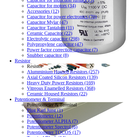
Capacitor for induction furnace (5)
Capacitor for motors (34)
Accessories (12)
Capacitor for power electronics (70)
Capacitor Mylar (47)
Capacitor Tantalum (11)
Ceramic Capacitor (22)
Electrolytic capacitor (298)
Polypropylene capacitor (47)
Power factor correction capacitor (7)
Snubber capacitor (8)
Resistor
Resistor
Alumminium Housed Resistors (257)
Axial Coated Silicon Resistors (139)
Heavy Duty Power Resistors (169)
Vitreous Enamelled Resistors (368)
Ceramic Housed Resistors (22)
Potentiometer & Terminal
Potentiometer & Terminal
Plug Karl Jung (1)
Potentiometer (12)
Potentiometer ALPHA (7)
Potentiometer Spectrol (6)
Potentiometer TOCOS (17)