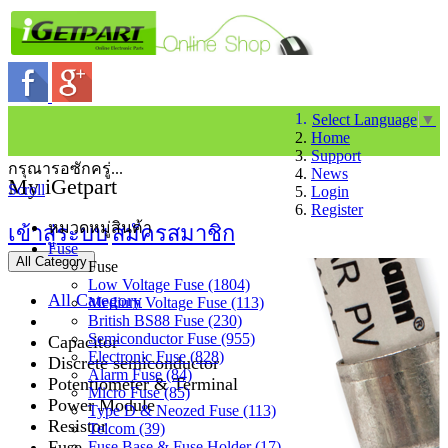
Select Language
▼
Home
Support
กรุณารอซักครู่...
News
My iGetpart
Scroll
Login
Register
หมวดหมู่สินค้า
เข้าสู่ระบบ
สมัครสมาชิก
Fuse
All Category
Fuse
Low Voltage Fuse (1804)
All Category
Medium Voltage Fuse (113)
British BS88 Fuse (230)
Semiconductor Fuse (955)
Capacitor
Electronic Fuse (828)
Discrete semiconductor
Alarm Fuse (84)
Potentiometer & Terminal
Micro Fuse (85)
Power Module
Type D & Neozed Fuse (113)
Resistor
Telcom (39)
Fuse
Fuse Base & Fuse Holder (17)