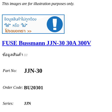
This images are for illustration purposes only.
FUSE Bussmann JJN-30 30A 300V
ข้อมูลสินค้า :::
JJN-30
Part No:
BU20301
Order Code:
Series:
JJN