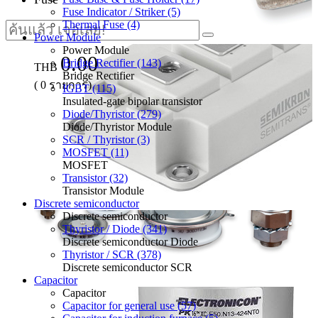
Fuse Indicator / Striker (5)
Thermal Fuse (4)
Power Module
Power Module
0.00
Bridge Rectifier (143)
THB
Bridge Rectifier
(
0
รายการ)
IGBT (115)
Insulated-gate bipolar transistor
Diode/Thyristor (279)
Diode/Thyristor Module
SCR / Thyristor (3)
MOSFET (11)
MOSFET
Transistor (32)
Transistor Module
Discrete semiconductor
Discrete semiconductor
Thyristor / Diode (341)
Discrete semiconductor Diode
Thyristor / SCR (378)
Discrete semiconductor SCR
Capacitor
Capacitor
Capacitor for general use (57)