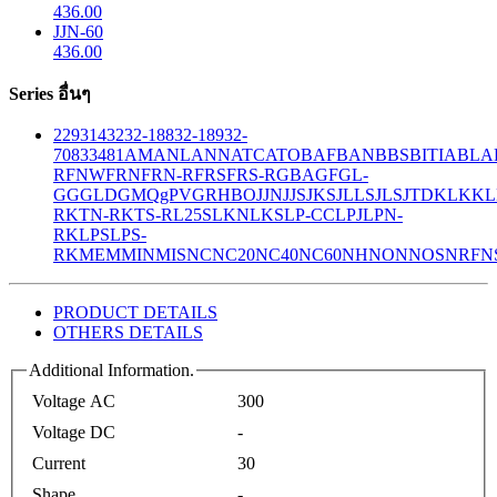
436.00
JJN-60
436.00
Series อื่นๆ
229
314
32
32-188
32-189
32-
708
33
481
AM
ANL
ANN
ATC
ATO
BAF
BAN
BBS
BITIA
BLA
R
FNW
FRN
FRN-R
FRS
FRS-R
GBA
GF
GL-
GG
GLD
GMQ
gPV
GR
HBO
JJN
JJS
JKS
JLLS
JLS
JTD
KLK
KL
R
KTN-R
KTS-R
L25S
LKN
LKS
LP-CC
LPJ
LPN-
RK
LPS
LPS-
RK
MEM
MIN
MIS
NC
NC20
NC40
NC60
NH
NON
NOS
NRF
N
PRODUCT DETAILS
OTHERS DETAILS
Additional Information.
Voltage AC
300
Voltage DC
-
Current
30
Shape
-