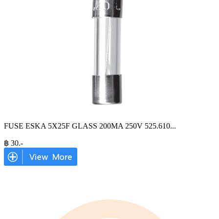
FUSE ESKA 5X25F GLASS 200MA 250V 525.610
...
฿
30
.-