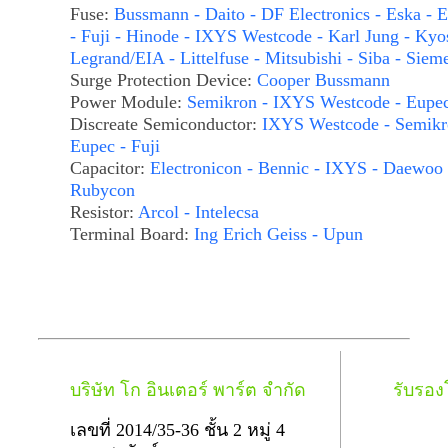
Fuse:
Bussmann - Daito - DF Electronics - Eska - E
- Fuji - Hinode - IXYS Westcode - Karl Jung - Kyo
Legrand/EIA - Littelfuse - Mitsubishi - Siba - Siem
Surge Protection Device:
Cooper Bussmann
Power Module:
Semikron - IXYS Westcode - Eupe
Discreate Semiconductor:
IXYS Westcode - Semikr
Eupec - Fuji
Capacitor:
Electronicon - Bennic - IXYS - Daewoo 
Rubycon
Resistor:
Arcol - Intelecsa
Terminal Board:
Ing Erich Geiss - Upun
บริษัท โก อินเตอร์ พาร์ต จำกัด
รับรอ
เลขที่ 2014/35-36 ชั้น 2 หมู่ 4