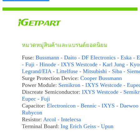
หมวดหมู่สินค้าและแบรนด์ยอดนิยม
Fuse:
Bussmann - Daito - DF Electronics - Eska - E
- Fuji - Hinode - IXYS Westcode - Karl Jung - Kyo
Legrand/EIA - Littelfuse - Mitsubishi - Siba - Siem
Surge Protection Device:
Cooper Bussmann
Power Module:
Semikron - IXYS Westcode - Eupe
Discreate Semiconductor:
IXYS Westcode - Semikr
Eupec - Fuji
Capacitor:
Electronicon - Bennic - IXYS - Daewoo 
Rubycon
Resistor:
Arcol - Intelecsa
Terminal Board:
Ing Erich Geiss - Upun