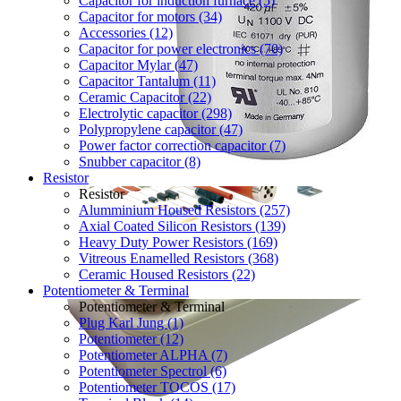
Capacitor for induction furnace (5)
Capacitor for motors (34)
Accessories (12)
Capacitor for power electronics (70)
Capacitor Mylar (47)
Capacitor Tantalum (11)
Ceramic Capacitor (22)
Electrolytic capacitor (298)
Polypropylene capacitor (47)
Power factor correction capacitor (7)
Snubber capacitor (8)
Resistor
Resistor
Alumminium Housed Resistors (257)
Axial Coated Silicon Resistors (139)
Heavy Duty Power Resistors (169)
Vitreous Enamelled Resistors (368)
Ceramic Housed Resistors (22)
Potentiometer & Terminal
Potentiometer & Terminal
Plug Karl Jung (1)
Potentiometer (12)
Potentiometer ALPHA (7)
Potentiometer Spectrol (6)
Potentiometer TOCOS (17)