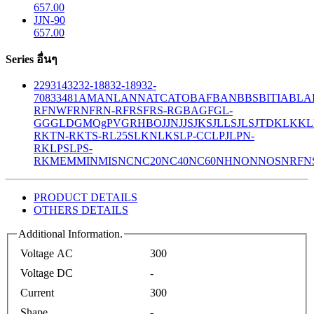
657.00
JJN-90
657.00
Series อื่นๆ
229
314
32
32-188
32-189
32-
708
33
481
AM
ANL
ANN
ATC
ATO
BAF
BAN
BBS
BITIA
BLA
R
FNW
FRN
FRN-R
FRS
FRS-R
GBA
GF
GL-
GG
GLD
GMQ
gPV
GR
HBO
JJN
JJS
JKS
JLLS
JLS
JTD
KLK
KL
R
KTN-R
KTS-R
L25S
LKN
LKS
LP-CC
LPJ
LPN-
RK
LPS
LPS-
RK
MEM
MIN
MIS
NC
NC20
NC40
NC60
NH
NON
NOS
NRF
N
PRODUCT DETAILS
OTHERS DETAILS
Additional Information.
Voltage AC
300
Voltage DC
-
Current
300
Shape
-