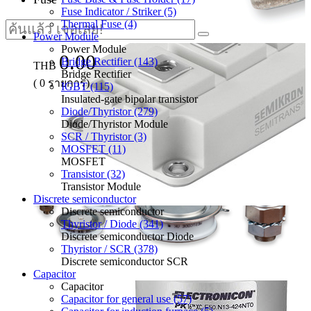
Fuse Indicator / Striker (5)
Thermal Fuse (4)
Power Module
Power Module
0.00
Bridge Rectifier (143)
THB
Bridge Rectifier
(
0
รายการ)
IGBT (115)
Insulated-gate bipolar transistor
Diode/Thyristor (279)
Diode/Thyristor Module
SCR / Thyristor (3)
MOSFET (11)
MOSFET
Transistor (32)
Transistor Module
Discrete semiconductor
Discrete semiconductor
Thyristor / Diode (341)
Discrete semiconductor Diode
Thyristor / SCR (378)
Discrete semiconductor SCR
Capacitor
Capacitor
Capacitor for general use (57)