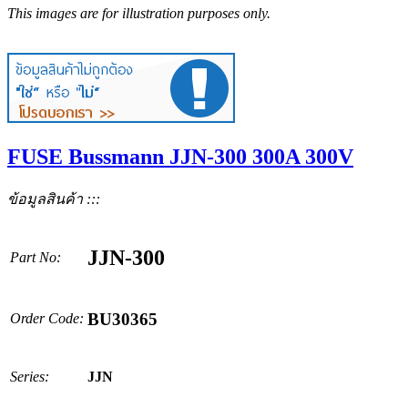
This images are for illustration purposes only.
FUSE Bussmann JJN-300 300A 300V
ข้อมูลสินค้า :::
JJN-300
Part No:
BU30365
Order Code:
Series:
JJN