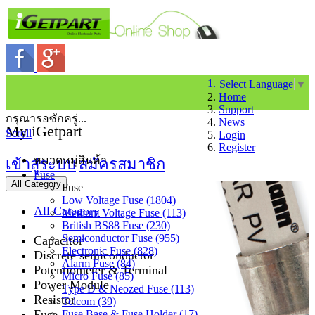
Select Language
▼
Home
Support
กรุณารอซักครู่...
News
My iGetpart
Scroll
Login
Register
หมวดหมู่สินค้า
เข้าสู่ระบบ
สมัครสมาชิก
Fuse
All Category
Fuse
Low Voltage Fuse (1804)
All Category
Medium Voltage Fuse (113)
British BS88 Fuse (230)
Semiconductor Fuse (955)
Capacitor
Electronic Fuse (828)
Discrete semiconductor
Alarm Fuse (84)
Potentiometer & Terminal
Micro Fuse (85)
Power Module
Type D & Neozed Fuse (113)
Resistor
Telcom (39)
Fuse
Fuse Base & Fuse Holder (17)