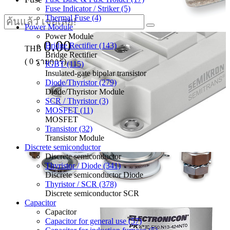
Fuse Indicator / Striker (5)
Thermal Fuse (4)
Power Module
Power Module
0.00
Bridge Rectifier (143)
THB
Bridge Rectifier
(
0
รายการ)
IGBT (115)
Insulated-gate bipolar transistor
Diode/Thyristor (279)
Diode/Thyristor Module
SCR / Thyristor (3)
MOSFET (11)
MOSFET
Transistor (32)
Transistor Module
Discrete semiconductor
Discrete semiconductor
Thyristor / Diode (341)
Discrete semiconductor Diode
Thyristor / SCR (378)
Discrete semiconductor SCR
Capacitor
Capacitor
Capacitor for general use (57)