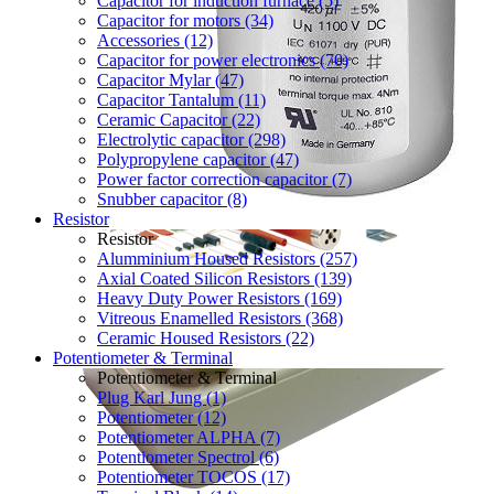
Capacitor for induction furnace (5)
Capacitor for motors (34)
Accessories (12)
Capacitor for power electronics (70)
Capacitor Mylar (47)
Capacitor Tantalum (11)
Ceramic Capacitor (22)
Electrolytic capacitor (298)
Polypropylene capacitor (47)
Power factor correction capacitor (7)
Snubber capacitor (8)
Resistor
Resistor
Alumminium Housed Resistors (257)
Axial Coated Silicon Resistors (139)
Heavy Duty Power Resistors (169)
Vitreous Enamelled Resistors (368)
Ceramic Housed Resistors (22)
Potentiometer & Terminal
Potentiometer & Terminal
Plug Karl Jung (1)
Potentiometer (12)
Potentiometer ALPHA (7)
Potentiometer Spectrol (6)
Potentiometer TOCOS (17)