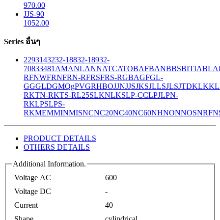
970.00
JJS-90
1052.00
Series อื่นๆ
229
314
32
32-188
32-189
32-
708
33
481
AM
ANL
ANN
ATC
ATO
BAF
BAN
BBS
BITIA
BLA
R
FNW
FRN
FRN-R
FRS
FRS-R
GBA
GF
GL-
GG
GLD
GMQ
gPV
GR
HBO
JJN
JJS
JKS
JLLS
JLS
JTD
KLK
KL
R
KTN-R
KTS-R
L25S
LKN
LKS
LP-CC
LPJ
LPN-
RK
LPS
LPS-
RK
MEM
MIN
MIS
NC
NC20
NC40
NC60
NH
NON
NOS
NRF
N
PRODUCT DETAILS
OTHERS DETAILS
Additional Information.
Voltage AC
600
Voltage DC
-
Current
40
Shape
cylindrical