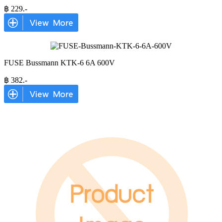
฿
229
.-
FUSE Bussmann KTK-6 6A 600V
฿
382
.-