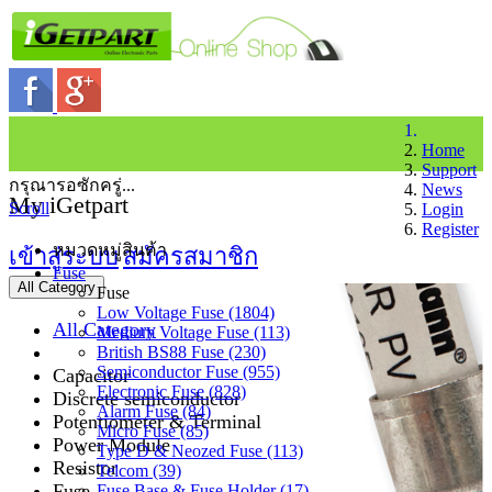
Home
Support
กรุณารอซักครู่...
News
My iGetpart
Scroll
Login
Register
หมวดหมู่สินค้า
เข้าสู่ระบบ
สมัครสมาชิก
Fuse
All Category
Fuse
Low Voltage Fuse (1804)
All Category
Medium Voltage Fuse (113)
British BS88 Fuse (230)
Semiconductor Fuse (955)
Capacitor
Electronic Fuse (828)
Discrete semiconductor
Alarm Fuse (84)
Potentiometer & Terminal
Micro Fuse (85)
Power Module
Type D & Neozed Fuse (113)
Resistor
Telcom (39)
Fuse
Fuse Base & Fuse Holder (17)