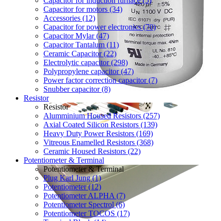
Capacitor for induction furnace (5)
Capacitor for motors (34)
Accessories (12)
Capacitor for power electronics (70)
Capacitor Mylar (47)
Capacitor Tantalum (11)
Ceramic Capacitor (22)
Electrolytic capacitor (298)
Polypropylene capacitor (47)
Power factor correction capacitor (7)
Snubber capacitor (8)
Resistor
Resistor
Alumminium Housed Resistors (257)
Axial Coated Silicon Resistors (139)
Heavy Duty Power Resistors (169)
Vitreous Enamelled Resistors (368)
Ceramic Housed Resistors (22)
Potentiometer & Terminal
Potentiometer & Terminal
Plug Karl Jung (1)
Potentiometer (12)
Potentiometer ALPHA (7)
Potentiometer Spectrol (6)
Potentiometer TOCOS (17)