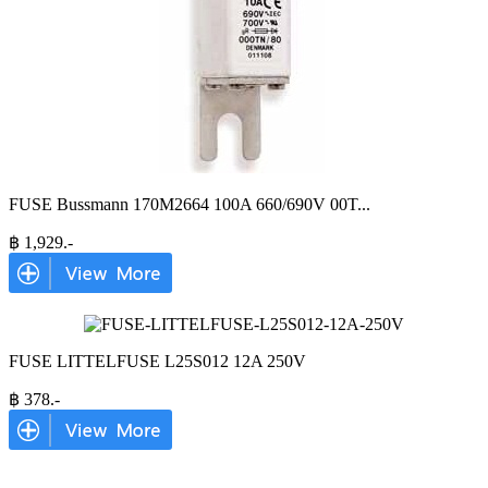
FUSE Bussmann 170M2664 100A 660/690V 00T
...
฿
1,929
.-
FUSE LITTELFUSE L25S012 12A 250V
฿
378
.-