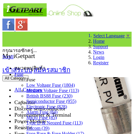
Select Language
▼
Home
Support
กรุณารอซักครู่...
News
My iGetpart
Scroll
Login
Register
หมวดหมู่สินค้า
เข้าสู่ระบบ
สมัครสมาชิก
Fuse
All Category
Fuse
Low Voltage Fuse (1804)
All Category
Medium Voltage Fuse (113)
British BS88 Fuse (230)
Semiconductor Fuse (955)
Capacitor
Electronic Fuse (828)
Discrete semiconductor
Alarm Fuse (84)
Potentiometer & Terminal
Micro Fuse (85)
Power Module
Type D & Neozed Fuse (113)
Resistor
Telcom (39)
Fuse
Fuse Base & Fuse Holder (17)