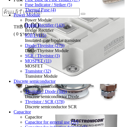
Fuse Indicator / Striker (5)
Thermal Fuse (4)
Power Module
Power Module
0.00
Bridge Rectifier (143)
THB
Bridge Rectifier
(
0
รายการ)
IGBT (115)
Insulated-gate bipolar transistor
Diode/Thyristor (279)
Diode/Thyristor Module
SCR / Thyristor (3)
MOSFET (11)
MOSFET
Transistor (32)
Transistor Module
Discrete semiconductor
Discrete semiconductor
Thyristor / Diode (341)
Discrete semiconductor Diode
Thyristor / SCR (378)
Discrete semiconductor SCR
Capacitor
Capacitor
Capacitor for general use (57)