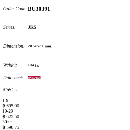
BU30391
Order Code:
Series:
JKS
Dimension:
20.5x57.1
mm.
Weight:
0.04
kg.
Datasheet:
ราคา :::
1-9
฿
695.00
10-29
฿
625.50
30++
฿
590.75