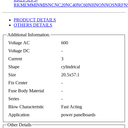
RK
MEM
MIN
MIS
NC
NC20
NC40
NC60
NH
NON
NOS
NRF
N
PRODUCT DETAILS
OTHERS DETAILS
Additional Information.
Voltage AC
600
Voltage DC
-
Current
3
Shape
cylindrical
Size
20.5x57.1
Fix Center
-
Fuse Body Material
-
Series
-
Blow Characteristic
Fast Acting
Application
power panelboards
Other Details