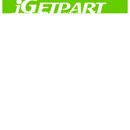
สงวนลิขสิทธิ์ © 2014
Copyright © 2014 iGetPart.com - All rights reserved.
Designated trademarks and brand are the property of their
respective owners.