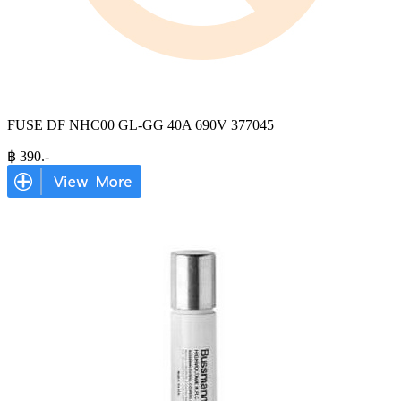
FUSE DF NHC00 GL-GG 40A 690V 377045
฿
390
.-