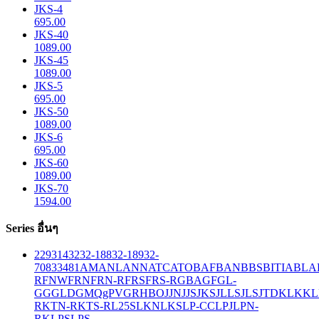
JKS-4
695.00
JKS-40
1089.00
JKS-45
1089.00
JKS-5
695.00
JKS-50
1089.00
JKS-6
695.00
JKS-60
1089.00
JKS-70
1594.00
Series อื่นๆ
229
314
32
32-188
32-189
32-
708
33
481
AM
ANL
ANN
ATC
ATO
BAF
BAN
BBS
BITIA
BLA
R
FNW
FRN
FRN-R
FRS
FRS-R
GBA
GF
GL-
GG
GLD
GMQ
gPV
GR
HBO
JJN
JJS
JKS
JLLS
JLS
JTD
KLK
KL
R
KTN-R
KTS-R
L25S
LKN
LKS
LP-CC
LPJ
LPN-
RK
LPS
LPS-