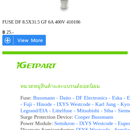
FUSE DF 8.5X31.5 GF 6A 400V 410106
฿
25
.-
หมวดหมู่สินค้าและแบรนด์ยอดนิยม
Fuse:
Bussmann - Daito - DF Electronics - Eska - E
- Fuji - Hinode - IXYS Westcode - Karl Jung - Kyo
Legrand/EIA - Littelfuse - Mitsubishi - Siba - Siem
Surge Protection Device:
Cooper Bussmann
Power Module:
Semikron - IXYS Westcode - Eupe
Discreate Semiconductor:
IXYS Westcode - Semikr