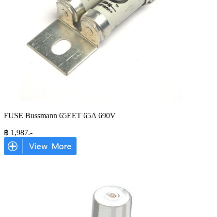
FUSE Bussmann 65EET 65A 690V
฿
1,987
.-