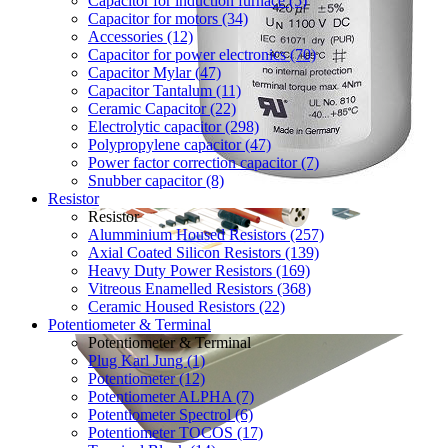
Capacitor for induction furnace (5)
Capacitor for motors (34)
Accessories (12)
Capacitor for power electronics (70)
Capacitor Mylar (47)
Capacitor Tantalum (11)
Ceramic Capacitor (22)
Electrolytic capacitor (298)
Polypropylene capacitor (47)
Power factor correction capacitor (7)
Snubber capacitor (8)
Resistor
Resistor
Alumminium Housed Resistors (257)
Axial Coated Silicon Resistors (139)
Heavy Duty Power Resistors (169)
Vitreous Enamelled Resistors (368)
Ceramic Housed Resistors (22)
Potentiometer & Terminal
Potentiometer & Terminal
Plug Karl Jung (1)
Potentiometer (12)
Potentiometer ALPHA (7)
Potentiometer Spectrol (6)
Potentiometer TOCOS (17)