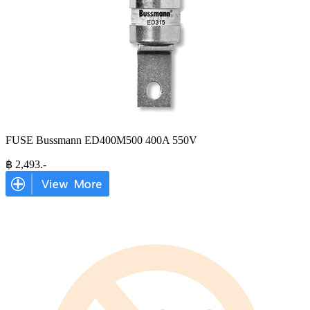
FUSE Bussmann ED400M500 400A 550V
฿
2,493
.-