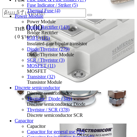
Fuse Indicator / Striker (5)
Thermal Fuse (4)
Power Module
Power Module
0.00
Bridge Rectifier (143)
THB
Bridge Rectifier
(
0
รายการ)
IGBT (115)
Insulated-gate bipolar transistor
Diode/Thyristor (279)
Diode/Thyristor Module
SCR / Thyristor (3)
MOSFET (11)
MOSFET
Transistor (32)
Transistor Module
Discrete semiconductor
Discrete semiconductor
Thyristor / Diode (341)
Discrete semiconductor Diode
Thyristor / SCR (378)
Discrete semiconductor SCR
Capacitor
Capacitor
Capacitor for general use (57)