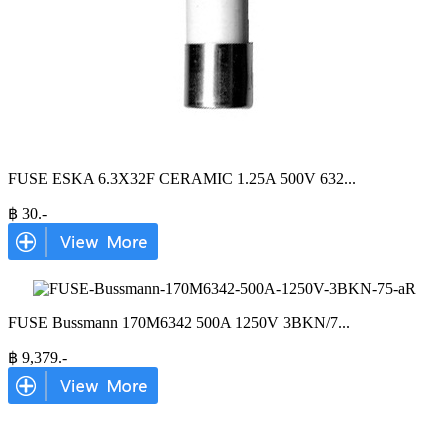
FUSE ESKA 6.3X32F CERAMIC 1.25A 500V 632
...
฿
30
.-
FUSE Bussmann 170M6342 500A 1250V 3BKN/7
...
฿
9,379
.-