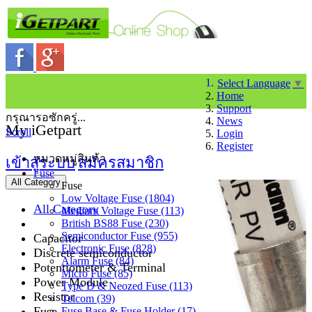
Select Language
▼
Home
Support
กรุณารอซักครู่...
News
My iGetpart
Scroll
Login
Register
หมวดหมู่สินค้า
เข้าสู่ระบบ
สมัครสมาชิก
Fuse
All Category
Fuse
Low Voltage Fuse (1804)
All Category
Medium Voltage Fuse (113)
British BS88 Fuse (230)
Semiconductor Fuse (955)
Capacitor
Electronic Fuse (828)
Discrete semiconductor
Alarm Fuse (84)
Potentiometer & Terminal
Micro Fuse (85)
Power Module
Type D & Neozed Fuse (113)
Resistor
Telcom (39)
Fuse
Fuse Base & Fuse Holder (17)