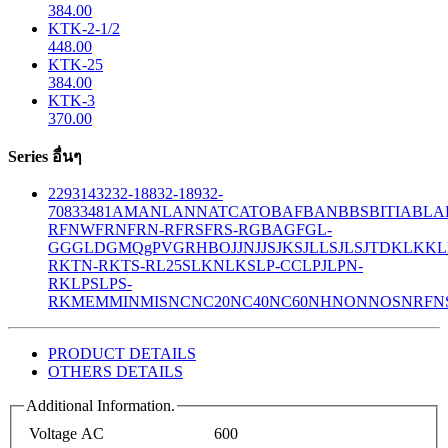
384.00
KTK-2-1/2
448.00
KTK-25
384.00
KTK-3
370.00
Series อื่นๆ
229
314
32
32-188
32-189
32-
708
33
481
AM
ANL
ANN
ATC
ATO
BAF
BAN
BBS
BITIA
BLA
R
FNW
FRN
FRN-R
FRS
FRS-R
GBA
GF
GL-
GG
GLD
GMQ
gPV
GR
HBO
JJN
JJS
JKS
JLLS
JLS
JTD
KLK
KL
R
KTN-R
KTS-R
L25S
LKN
LKS
LP-CC
LPJ
LPN-
RK
LPS
LPS-
RK
MEM
MIN
MIS
NC
NC20
NC40
NC60
NH
NON
NOS
NRF
N
PRODUCT DETAILS
OTHERS DETAILS
Additional Information.
Voltage AC
600