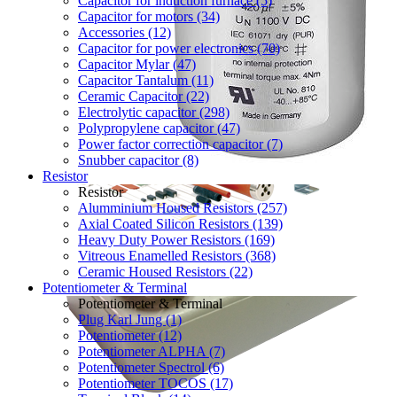
Capacitor for induction furnace (5)
Capacitor for motors (34)
Accessories (12)
Capacitor for power electronics (70)
Capacitor Mylar (47)
Capacitor Tantalum (11)
Ceramic Capacitor (22)
Electrolytic capacitor (298)
Polypropylene capacitor (47)
Power factor correction capacitor (7)
Snubber capacitor (8)
Resistor
Resistor
Alumminium Housed Resistors (257)
Axial Coated Silicon Resistors (139)
Heavy Duty Power Resistors (169)
Vitreous Enamelled Resistors (368)
Ceramic Housed Resistors (22)
Potentiometer & Terminal
Potentiometer & Terminal
Plug Karl Jung (1)
Potentiometer (12)
Potentiometer ALPHA (7)
Potentiometer Spectrol (6)
Potentiometer TOCOS (17)