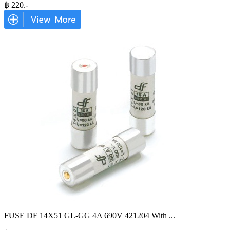
฿
220
.-
FUSE DF 14X51 GL-GG 4A 690V 421204 With
...