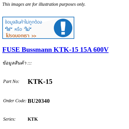
This images are for illustration purposes only.
FUSE Bussmann KTK-15 15A 600V
ข้อมูลสินค้า :::
KTK-15
Part No:
BU20340
Order Code:
Series:
KTK