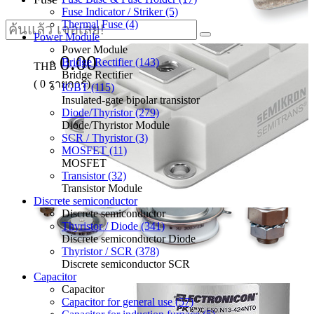
Fuse Indicator / Striker (5)
Thermal Fuse (4)
Power Module
Power Module
0.00
Bridge Rectifier (143)
THB
Bridge Rectifier
(
0
รายการ)
IGBT (115)
Insulated-gate bipolar transistor
Diode/Thyristor (279)
Diode/Thyristor Module
SCR / Thyristor (3)
MOSFET (11)
MOSFET
Transistor (32)
Transistor Module
Discrete semiconductor
Discrete semiconductor
Thyristor / Diode (341)
Discrete semiconductor Diode
Thyristor / SCR (378)
Discrete semiconductor SCR
Capacitor
Capacitor
Capacitor for general use (57)