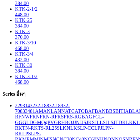
384.00
KTK-2-1/2
448.00
KTK-25
384.00
KTK-3
370.00
KTK-3/10
468.00
KTK-3/4
432.00
KTK-30
384.00
KTK-3-1/2
468.00
Series อื่นๆ
229
314
32
32-188
32-189
32-
708
33
481
AM
ANL
ANN
ATC
ATO
BAF
BAN
BBS
BITIA
BLA
R
FNW
FRN
FRN-R
FRS
FRS-R
GBA
GF
GL-
GG
GLD
GMQ
gPV
GR
HBO
JJN
JJS
JKS
JLLS
JLS
JTD
KLK
KL
R
KTN-R
KTS-R
L25S
LKN
LKS
LP-CC
LPJ
LPN-
RK
LPS
LPS-
RK
MEM
MIN
MIS
NC
NC20
NC40
NC60
NH
NON
NOS
NRF
N