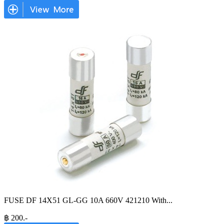
FUSE DF 14X51 GL-GG 10A 660V 421210 With
...
฿
200
.-