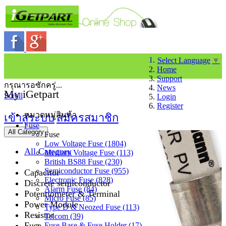
Select Language
▼
Home
Support
กรุณารอซักครู่...
News
My iGetpart
Scroll
Login
Register
หมวดหมู่สินค้า
เข้าสู่ระบบ
สมัครสมาชิก
Fuse
All Category
Fuse
Low Voltage Fuse (1804)
All Category
Medium Voltage Fuse (113)
British BS88 Fuse (230)
Semiconductor Fuse (955)
Capacitor
Electronic Fuse (828)
Discrete semiconductor
Alarm Fuse (84)
Potentiometer & Terminal
Micro Fuse (85)
Power Module
Type D & Neozed Fuse (113)
Resistor
Telcom (39)
Fuse
Fuse Base & Fuse Holder (17)