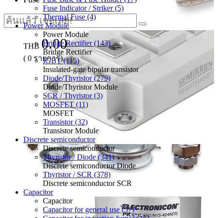
Fuse Indicator / Striker (5)
Thermal Fuse (4)
Power Module
Power Module
0.00
Bridge Rectifier (143)
THB
Bridge Rectifier
(
0
รายการ)
IGBT (115)
Insulated-gate bipolar transistor
Diode/Thyristor (279)
Diode/Thyristor Module
SCR / Thyristor (3)
MOSFET (11)
MOSFET
Transistor (32)
Transistor Module
Discrete semiconductor
Discrete semiconductor
Thyristor / Diode (341)
Discrete semiconductor Diode
Thyristor / SCR (378)
Discrete semiconductor SCR
Capacitor
Capacitor
Capacitor for general use (57)