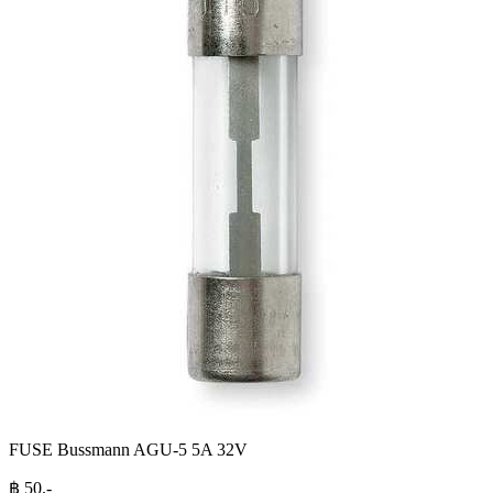
FUSE Bussmann AGU-5 5A 32V
฿
50
.-