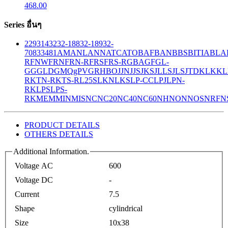
468.00
Series อื่นๆ
229
314
32
32-188
32-189
32-
708
33
481
AM
ANL
ANN
ATC
ATO
BAF
BAN
BBS
BITIA
BLA
R
FNW
FRN
FRN-R
FRS
FRS-R
GBA
GF
GL-
GG
GLD
GMQ
gPV
GR
HBO
JJN
JJS
JKS
JLLS
JLS
JTD
KLK
KL
R
KTN-R
KTS-R
L25S
LKN
LKS
LP-CC
LPJ
LPN-
RK
LPS
LPS-
RK
MEM
MIN
MIS
NC
NC20
NC40
NC60
NH
NON
NOS
NRF
N
PRODUCT DETAILS
OTHERS DETAILS
Additional Information.
Voltage AC
600
Voltage DC
-
Current
7.5
Shape
cylindrical
Size
10x38