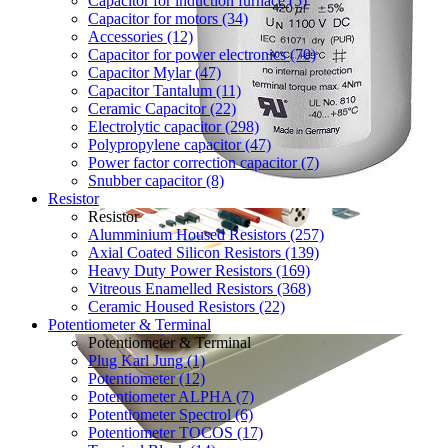
Capacitor for induction furnace (5)
Capacitor for motors (34)
Accessories (12)
Capacitor for power electronics (70)
Capacitor Mylar (47)
Capacitor Tantalum (11)
Ceramic Capacitor (22)
Electrolytic capacitor (298)
Polypropylene capacitor (47)
Power factor correction capacitor (7)
Snubber capacitor (8)
Resistor
Resistor
Alumminium Housed Resistors (257)
Axial Coated Silicon Resistors (139)
Heavy Duty Power Resistors (169)
Vitreous Enamelled Resistors (368)
Ceramic Housed Resistors (22)
Potentiometer & Terminal
Potentiometer & Terminal
Plug Karl Jung (1)
Potentiometer (12)
Potentiometer ALPHA (7)
Potentiometer Spectrol (6)
Potentiometer TOCOS (17)