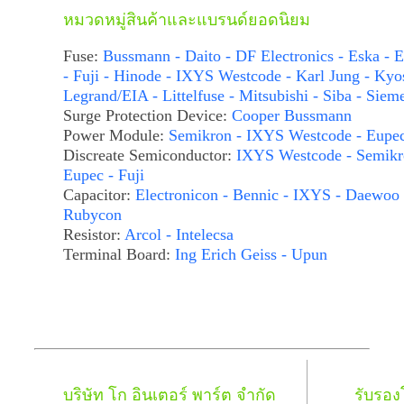
หมวดหมู่สินค้าและแบรนด์ยอดนิยม
Fuse:
Bussmann - Daito - DF Electronics - Eska - E
- Fuji - Hinode - IXYS Westcode - Karl Jung - Kyo
Legrand/EIA - Littelfuse - Mitsubishi - Siba - Siem
Surge Protection Device:
Cooper Bussmann
Power Module:
Semikron - IXYS Westcode - Eupe
Discreate Semiconductor:
IXYS Westcode - Semikr
Eupec - Fuji
Capacitor:
Electronicon - Bennic - IXYS - Daewoo 
Rubycon
Resistor:
Arcol - Intelecsa
Terminal Board:
Ing Erich Geiss - Upun
บริษัท โก อินเตอร์ พาร์ต จำกัด
รับรอ