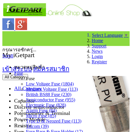
Select Language
▼
Home
Support
กรุณารอซักครู่...
News
My iGetpart
Scroll
Login
Register
หมวดหมู่สินค้า
เข้าสู่ระบบ
สมัครสมาชิก
Fuse
All Category
Fuse
Low Voltage Fuse (1804)
All Category
Medium Voltage Fuse (113)
British BS88 Fuse (230)
Semiconductor Fuse (955)
Capacitor
Electronic Fuse (828)
Discrete semiconductor
Alarm Fuse (84)
Potentiometer & Terminal
Micro Fuse (85)
Power Module
Type D & Neozed Fuse (113)
Resistor
Telcom (39)
Fuse
Fuse Base & Fuse Holder (17)