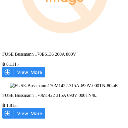
FUSE Bussmann 170E6136 200A 800V
฿
8,111
.-
FUSE Bussmann 170M1422 315A 690V 000TN/8
...
฿
1,813
.-