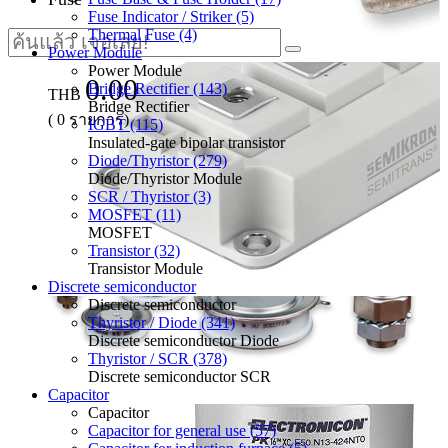
Fuse Indicator / Striker (5)
Thermal Fuse (4)
Power Module
Power Module
0.00
Bridge Rectifier (143)
THB
Bridge Rectifier
(
0
รายการ)
IGBT (115)
Insulated-gate bipolar transistor
Diode/Thyristor (279)
Diode/Thyristor Module
SCR / Thyristor (3)
MOSFET (11)
MOSFET
Transistor (32)
Transistor Module
Discrete semiconductor
Discrete semiconductor
Thyristor / Diode (341)
Discrete semiconductor Diode
Thyristor / SCR (378)
Discrete semiconductor SCR
Capacitor
Capacitor
Capacitor for general use (57)