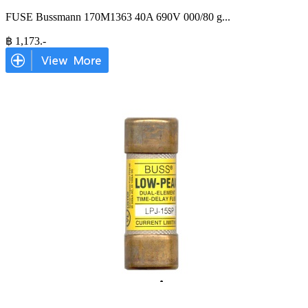
FUSE Bussmann 170M1363 40A 690V 000/80 g
...
฿
1,173
.-