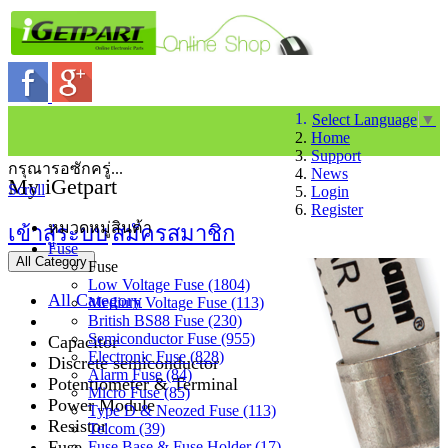
Select Language
▼
Home
Support
กรุณารอซักครู่...
News
My iGetpart
Scroll
Login
Register
หมวดหมู่สินค้า
เข้าสู่ระบบ
สมัครสมาชิก
Fuse
All Category
Fuse
Low Voltage Fuse (1804)
All Category
Medium Voltage Fuse (113)
British BS88 Fuse (230)
Semiconductor Fuse (955)
Capacitor
Electronic Fuse (828)
Discrete semiconductor
Alarm Fuse (84)
Potentiometer & Terminal
Micro Fuse (85)
Power Module
Type D & Neozed Fuse (113)
Resistor
Telcom (39)
Fuse
Fuse Base & Fuse Holder (17)