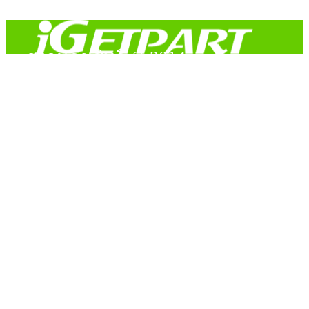
สงวนลิขสิทธิ์ © 2014
Copyright © 2014 iGetPart.com - All rights reserved.
Designated trademarks and brand are the property of their
respective owners.