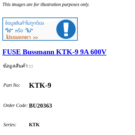
This images are for illustration purposes only.
FUSE Bussmann KTK-9 9A 600V
ข้อมูลสินค้า :::
KTK-9
Part No:
BU20363
Order Code:
Series:
KTK