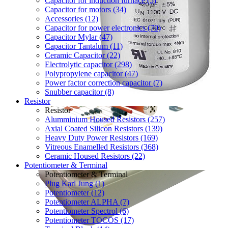
Capacitor for induction furnace (5)
Capacitor for motors (34)
Accessories (12)
Capacitor for power electronics (70)
Capacitor Mylar (47)
Capacitor Tantalum (11)
Ceramic Capacitor (22)
Electrolytic capacitor (298)
Polypropylene capacitor (47)
Power factor correction capacitor (7)
Snubber capacitor (8)
Resistor
Resistor
Alumminium Housed Resistors (257)
Axial Coated Silicon Resistors (139)
Heavy Duty Power Resistors (169)
Vitreous Enamelled Resistors (368)
Ceramic Housed Resistors (22)
Potentiometer & Terminal
Potentiometer & Terminal
Plug Karl Jung (1)
Potentiometer (12)
Potentiometer ALPHA (7)
Potentiometer Spectrol (6)
Potentiometer TOCOS (17)