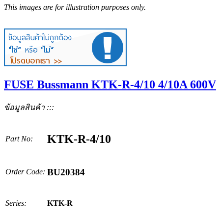
This images are for illustration purposes only.
FUSE Bussmann KTK-R-4/10 4/10A 600V
ข้อมูลสินค้า :::
KTK-R-4/10
Part No:
BU20384
Order Code:
Series:
KTK-R