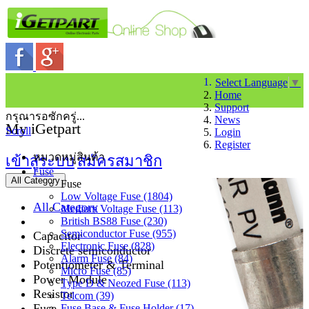
Select Language
▼
Home
Support
กรุณารอซักครู่...
News
My iGetpart
Scroll
Login
Register
หมวดหมู่สินค้า
เข้าสู่ระบบ
สมัครสมาชิก
Fuse
All Category
Fuse
Low Voltage Fuse (1804)
All Category
Medium Voltage Fuse (113)
British BS88 Fuse (230)
Semiconductor Fuse (955)
Capacitor
Electronic Fuse (828)
Discrete semiconductor
Alarm Fuse (84)
Potentiometer & Terminal
Micro Fuse (85)
Power Module
Type D & Neozed Fuse (113)
Resistor
Telcom (39)
Fuse
Fuse Base & Fuse Holder (17)