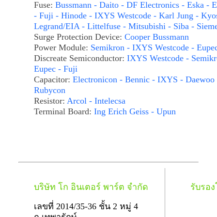
Fuse:
Bussmann - Daito - DF Electronics - Eska - E
- Fuji - Hinode - IXYS Westcode - Karl Jung - Kyo
Legrand/EIA - Littelfuse - Mitsubishi - Siba - Siem
Surge Protection Device:
Cooper Bussmann
Power Module:
Semikron - IXYS Westcode - Eupe
Discreate Semiconductor:
IXYS Westcode - Semikr
Eupec - Fuji
Capacitor:
Electronicon - Bennic - IXYS - Daewoo 
Rubycon
Resistor:
Arcol - Intelecsa
Terminal Board:
Ing Erich Geiss - Upun
บริษัท โก อินเตอร์ พาร์ต จำกัด
รับรอ
เลขที่ 2014/35-36 ชั้น 2 หมู่ 4