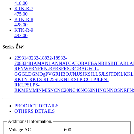
418.00
KTK-R-7
475.00
KTK-R-8
428.00
KTK-R-9
493.00
Series อื่นๆ
229
314
32
32-188
32-189
32-
708
33
481
AM
ANL
ANN
ATC
ATO
BAF
BAN
BBS
BITIA
BLA
R
FNW
FRN
FRN-R
FRS
FRS-R
GBA
GF
GL-
GG
GLD
GMQ
gPV
GR
HBO
JJN
JJS
JKS
JLLS
JLS
JTD
KLK
KL
R
KTN-R
KTS-R
L25S
LKN
LKS
LP-CC
LPJ
LPN-
RK
LPS
LPS-
RK
MEM
MIN
MIS
NC
NC20
NC40
NC60
NH
NON
NOS
NRF
N
PRODUCT DETAILS
OTHERS DETAILS
Additional Information.
Voltage AC
600