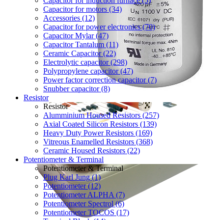
Capacitor for induction furnace (5)
Capacitor for motors (34)
Accessories (12)
Capacitor for power electronics (70)
Capacitor Mylar (47)
Capacitor Tantalum (11)
Ceramic Capacitor (22)
Electrolytic capacitor (298)
Polypropylene capacitor (47)
Power factor correction capacitor (7)
Snubber capacitor (8)
Resistor
Resistor
Alumminium Housed Resistors (257)
Axial Coated Silicon Resistors (139)
Heavy Duty Power Resistors (169)
Vitreous Enamelled Resistors (368)
Ceramic Housed Resistors (22)
Potentiometer & Terminal
Potentiometer & Terminal
Plug Karl Jung (1)
Potentiometer (12)
Potentiometer ALPHA (7)
Potentiometer Spectrol (6)
Potentiometer TOCOS (17)