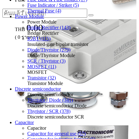
Fuse Indicator / Striker (5)
Thermal Fuse (4)
Power Module
Power Module
0.00
Bridge Rectifier (143)
THB
Bridge Rectifier
(
0
รายการ)
IGBT (115)
Insulated-gate bipolar transistor
Diode/Thyristor (279)
Diode/Thyristor Module
SCR / Thyristor (3)
MOSFET (11)
MOSFET
Transistor (32)
Transistor Module
Discrete semiconductor
Discrete semiconductor
Thyristor / Diode (341)
Discrete semiconductor Diode
Thyristor / SCR (378)
Discrete semiconductor SCR
Capacitor
Capacitor
Capacitor for general use (57)