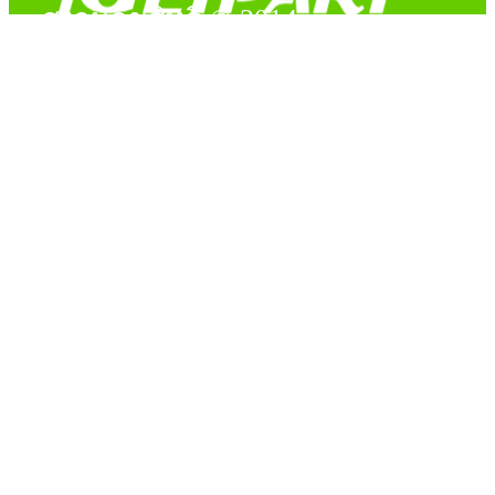
สงวนลิขสิทธิ์ © 2014
Copyright © 2014 iGetPart.com - All rights reserved.
Designated trademarks and brand are the property of their
respective owners.