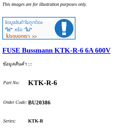
This images are for illustration purposes only.
FUSE Bussmann KTK-R-6 6A 600V
ข้อมูลสินค้า :::
KTK-R-6
Part No:
BU20386
Order Code:
Series:
KTK-R