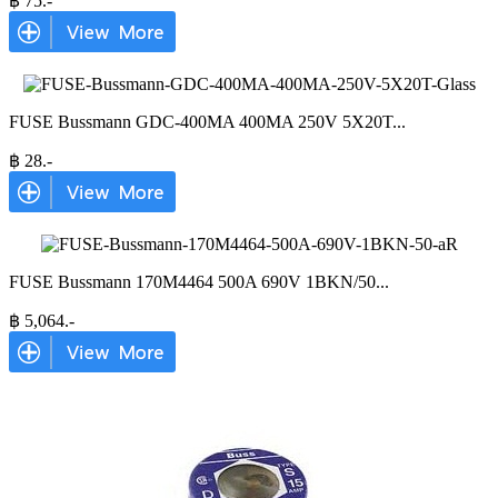
฿
75
.-
FUSE Bussmann GDC-400MA 400MA 250V 5X20T
...
฿
28
.-
FUSE Bussmann 170M4464 500A 690V 1BKN/50
...
฿
5,064
.-