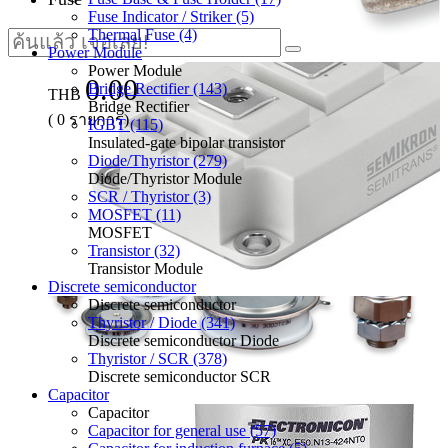
Fuse Indicator / Striker (5)
Thermal Fuse (4)
Power Module
Power Module
0.00
Bridge Rectifier (143)
THB
Bridge Rectifier
(
0
รายการ)
IGBT (115)
Insulated-gate bipolar transistor
Diode/Thyristor (279)
Diode/Thyristor Module
SCR / Thyristor (3)
MOSFET (11)
MOSFET
Transistor (32)
Transistor Module
Discrete semiconductor
Discrete semiconductor
Thyristor / Diode (341)
Discrete semiconductor Diode
Thyristor / SCR (378)
Discrete semiconductor SCR
Capacitor
Capacitor
Capacitor for general use (57)