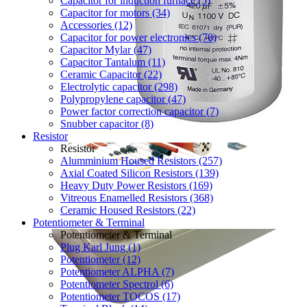
Capacitor for induction furnace (5)
Capacitor for motors (34)
Accessories (12)
Capacitor for power electronics (70)
Capacitor Mylar (47)
Capacitor Tantalum (11)
Ceramic Capacitor (22)
Electrolytic capacitor (298)
Polypropylene capacitor (47)
Power factor correction capacitor (7)
Snubber capacitor (8)
Resistor
Resistor
Alumminium Housed Resistors (257)
Axial Coated Silicon Resistors (139)
Heavy Duty Power Resistors (169)
Vitreous Enamelled Resistors (368)
Ceramic Housed Resistors (22)
Potentiometer & Terminal
Potentiometer & Terminal
Plug Karl Jung (1)
Potentiometer (12)
Potentiometer ALPHA (7)
Potentiometer Spectrol (6)
Potentiometer TOCOS (17)