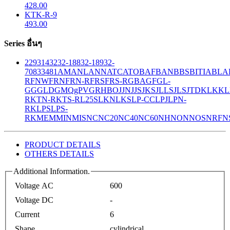
428.00
KTK-R-9
493.00
Series อื่นๆ
229
314
32
32-188
32-189
32-
708
33
481
AM
ANL
ANN
ATC
ATO
BAF
BAN
BBS
BITIA
BLA
R
FNW
FRN
FRN-R
FRS
FRS-R
GBA
GF
GL-
GG
GLD
GMQ
gPV
GR
HBO
JJN
JJS
JKS
JLLS
JLS
JTD
KLK
KL
R
KTN-R
KTS-R
L25S
LKN
LKS
LP-CC
LPJ
LPN-
RK
LPS
LPS-
RK
MEM
MIN
MIS
NC
NC20
NC40
NC60
NH
NON
NOS
NRF
N
PRODUCT DETAILS
OTHERS DETAILS
Additional Information.
Voltage AC
600
Voltage DC
-
Current
6
Shape
cylindrical