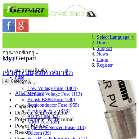
Select Language
▼
Home
Support
กรุณารอซักครู่...
News
My iGetpart
Scroll
Login
Register
หมวดหมู่สินค้า
เข้าสู่ระบบ
สมัครสมาชิก
Fuse
All Category
Fuse
Low Voltage Fuse (1804)
All Category
Medium Voltage Fuse (113)
British BS88 Fuse (230)
Semiconductor Fuse (955)
Capacitor
Electronic Fuse (828)
Discrete semiconductor
Alarm Fuse (84)
Potentiometer & Terminal
Micro Fuse (85)
Power Module
Type D & Neozed Fuse (113)
Resistor
Telcom (39)
Fuse
Fuse Base & Fuse Holder (17)