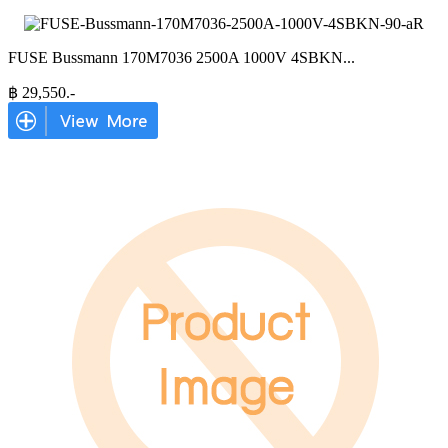
FUSE Bussmann 170M7036 2500A 1000V 4SBKN
...
฿
29,550
.-