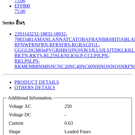
75.00
EFF800
75.00
Series อื่นๆ
229
314
32
32-188
32-189
32-
708
33
481
AM
ANL
ANN
ATC
ATO
BAF
BAN
BBS
BITIA
BLA
R
FNW
FRN
FRN-R
FRS
FRS-R
GBA
GF
GL-
GG
GLD
GMQ
gPV
GR
HBO
JJN
JJS
JKS
JLLS
JLS
JTD
KLK
KL
R
KTN-R
KTS-R
L25S
LKN
LKS
LP-CC
LPJ
LPN-
RK
LPS
LPS-
RK
MEM
MIN
MIS
NC
NC20
NC40
NC60
NH
NON
NOS
NRF
N
PRODUCT DETAILS
OTHERS DETAILS
Additional Information.
Voltage AC
250
Voltage DC
-
Current
0.63
Shape
Leaded Fuses