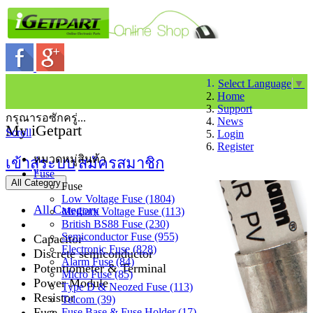
Select Language
▼
Home
Support
กรุณารอซักครู่...
News
My iGetpart
Scroll
Login
Register
หมวดหมู่สินค้า
เข้าสู่ระบบ
สมัครสมาชิก
Fuse
All Category
Fuse
Low Voltage Fuse (1804)
All Category
Medium Voltage Fuse (113)
British BS88 Fuse (230)
Semiconductor Fuse (955)
Capacitor
Electronic Fuse (828)
Discrete semiconductor
Alarm Fuse (84)
Potentiometer & Terminal
Micro Fuse (85)
Power Module
Type D & Neozed Fuse (113)
Resistor
Telcom (39)
Fuse
Fuse Base & Fuse Holder (17)