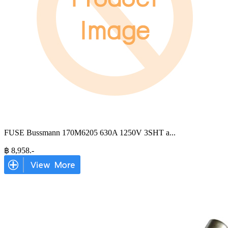
FUSE Bussmann 170M6205 630A 1250V 3SHT a
...
฿
8,958
.-