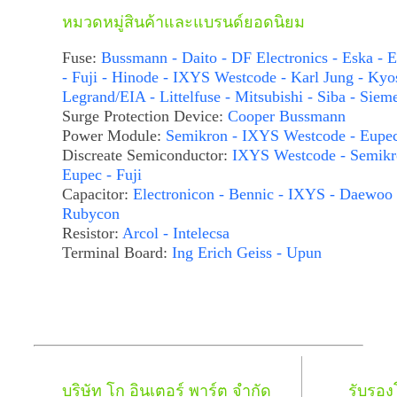
หมวดหมู่สินค้าและแบรนด์ยอดนิยม
Fuse:
Bussmann - Daito - DF Electronics - Eska - E
- Fuji - Hinode - IXYS Westcode - Karl Jung - Kyo
Legrand/EIA - Littelfuse - Mitsubishi - Siba - Siem
Surge Protection Device:
Cooper Bussmann
Power Module:
Semikron - IXYS Westcode - Eupe
Discreate Semiconductor:
IXYS Westcode - Semikr
Eupec - Fuji
Capacitor:
Electronicon - Bennic - IXYS - Daewoo 
Rubycon
Resistor:
Arcol - Intelecsa
Terminal Board:
Ing Erich Geiss - Upun
บริษัท โก อินเตอร์ พาร์ต จำกัด
รับรอ