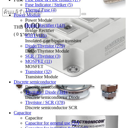
Fuse Indicator / Striker (5)
Thermal Fuse (4)
Power Module
Power Module
0.00
Bridge Rectifier (143)
THB
Bridge Rectifier
(
0
รายการ)
IGBT (115)
Insulated-gate bipolar transistor
Diode/Thyristor (279)
Diode/Thyristor Module
SCR / Thyristor (3)
MOSFET (11)
MOSFET
Transistor (32)
Transistor Module
Discrete semiconductor
Discrete semiconductor
Thyristor / Diode (341)
Discrete semiconductor Diode
Thyristor / SCR (378)
Discrete semiconductor SCR
Capacitor
Capacitor
Capacitor for general use (57)