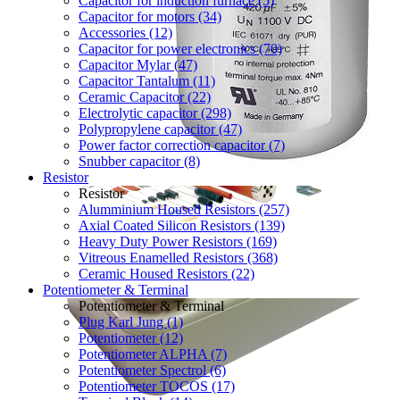
Capacitor for induction furnace (5)
Capacitor for motors (34)
Accessories (12)
Capacitor for power electronics (70)
Capacitor Mylar (47)
Capacitor Tantalum (11)
Ceramic Capacitor (22)
Electrolytic capacitor (298)
Polypropylene capacitor (47)
Power factor correction capacitor (7)
Snubber capacitor (8)
Resistor
Resistor
Alumminium Housed Resistors (257)
Axial Coated Silicon Resistors (139)
Heavy Duty Power Resistors (169)
Vitreous Enamelled Resistors (368)
Ceramic Housed Resistors (22)
Potentiometer & Terminal
Potentiometer & Terminal
Plug Karl Jung (1)
Potentiometer (12)
Potentiometer ALPHA (7)
Potentiometer Spectrol (6)
Potentiometer TOCOS (17)