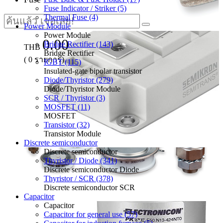
Fuse Indicator / Striker (5)
Thermal Fuse (4)
Power Module
Power Module
0.00
Bridge Rectifier (143)
THB
Bridge Rectifier
(
0
รายการ)
IGBT (115)
Insulated-gate bipolar transistor
Diode/Thyristor (279)
Diode/Thyristor Module
SCR / Thyristor (3)
MOSFET (11)
MOSFET
Transistor (32)
Transistor Module
Discrete semiconductor
Discrete semiconductor
Thyristor / Diode (341)
Discrete semiconductor Diode
Thyristor / SCR (378)
Discrete semiconductor SCR
Capacitor
Capacitor
Capacitor for general use (57)