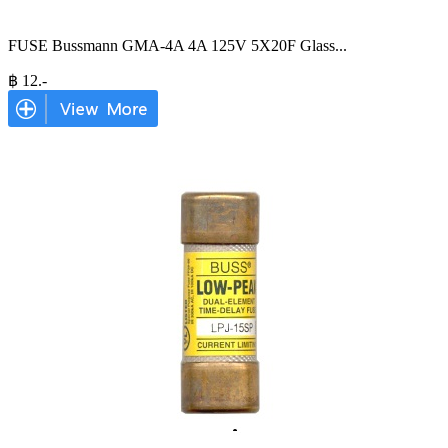
FUSE Bussmann GMA-4A 4A 125V 5X20F Glass
...
฿
12
.-