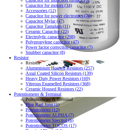
Capacitor for induction furnace (5)
Capacitor for motors (34)
Accessories (12)
Capacitor for power electronics (70)
Capacitor Mylar (47)
Capacitor Tantalum (11)
Ceramic Capacitor (22)
Electrolytic capacitor (298)
Polypropylene capacitor (47)
Power factor correction capacitor (7)
Snubber capacitor (8)
Resistor
Resistor
Alumminium Housed Resistors (257)
Axial Coated Silicon Resistors (139)
Heavy Duty Power Resistors (169)
Vitreous Enamelled Resistors (368)
Ceramic Housed Resistors (22)
Potentiometer & Terminal
Potentiometer & Terminal
Plug Karl Jung (1)
Potentiometer (12)
Potentiometer ALPHA (7)
Potentiometer Spectrol (6)
Potentiometer TOCOS (17)