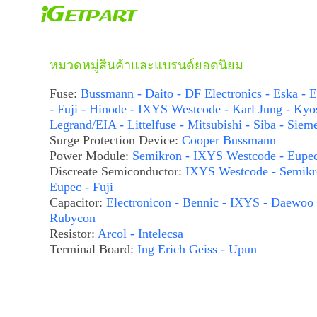
หมวดหมู่สินค้าและแบรนด์ยอดนิยม
Fuse:
Bussmann - Daito - DF Electronics - Eska - E
- Fuji - Hinode - IXYS Westcode - Karl Jung - Kyo
Legrand/EIA - Littelfuse - Mitsubishi - Siba - Siem
Surge Protection Device:
Cooper Bussmann
Power Module:
Semikron - IXYS Westcode - Eupe
Discreate Semiconductor:
IXYS Westcode - Semikr
Eupec - Fuji
Capacitor:
Electronicon - Bennic - IXYS - Daewoo 
Rubycon
Resistor:
Arcol - Intelecsa
Terminal Board:
Ing Erich Geiss - Upun