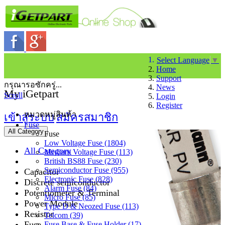
Select Language
▼
Home
Support
กรุณารอซักครู่...
News
My iGetpart
Scroll
Login
Register
หมวดหมู่สินค้า
เข้าสู่ระบบ
สมัครสมาชิก
Fuse
All Category
Fuse
Low Voltage Fuse (1804)
All Category
Medium Voltage Fuse (113)
British BS88 Fuse (230)
Semiconductor Fuse (955)
Capacitor
Electronic Fuse (828)
Discrete semiconductor
Alarm Fuse (84)
Potentiometer & Terminal
Micro Fuse (85)
Power Module
Type D & Neozed Fuse (113)
Resistor
Telcom (39)
Fuse
Fuse Base & Fuse Holder (17)