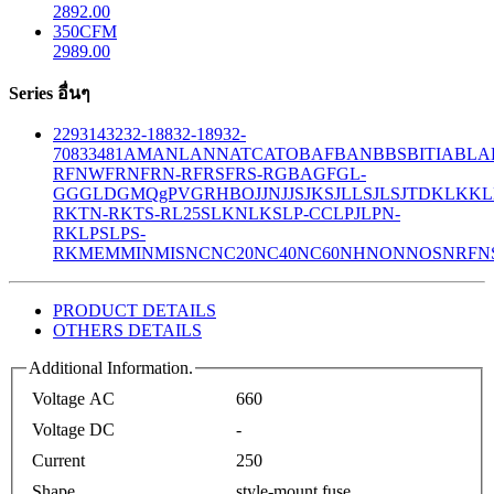
2892.00
350CFM
2989.00
Series อื่นๆ
229
314
32
32-188
32-189
32-
708
33
481
AM
ANL
ANN
ATC
ATO
BAF
BAN
BBS
BITIA
BLA
R
FNW
FRN
FRN-R
FRS
FRS-R
GBA
GF
GL-
GG
GLD
GMQ
gPV
GR
HBO
JJN
JJS
JKS
JLLS
JLS
JTD
KLK
KL
R
KTN-R
KTS-R
L25S
LKN
LKS
LP-CC
LPJ
LPN-
RK
LPS
LPS-
RK
MEM
MIN
MIS
NC
NC20
NC40
NC60
NH
NON
NOS
NRF
N
PRODUCT DETAILS
OTHERS DETAILS
Additional Information.
Voltage AC
660
Voltage DC
-
Current
250
Shape
style-mount fuse