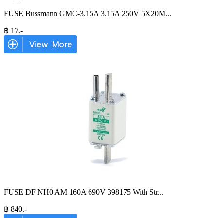
FUSE Bussmann GMC-3.15A 3.15A 250V 5X20M
...
฿
17
.-
FUSE DF NH0 AM 160A 690V 398175 With Str
...
฿
840
.-