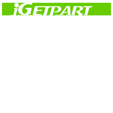
สงวนลิขสิทธิ์ © 2014
Copyright © 2014 iGetPart.com - All rights reserved.
Designated trademarks and brand are the property of their
respective owners.