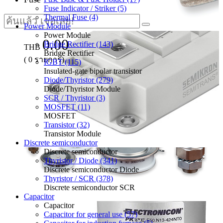
Fuse Indicator / Striker (5)
Thermal Fuse (4)
Power Module
Power Module
0.00
Bridge Rectifier (143)
THB
Bridge Rectifier
(
0
รายการ)
IGBT (115)
Insulated-gate bipolar transistor
Diode/Thyristor (279)
Diode/Thyristor Module
SCR / Thyristor (3)
MOSFET (11)
MOSFET
Transistor (32)
Transistor Module
Discrete semiconductor
Discrete semiconductor
Thyristor / Diode (341)
Discrete semiconductor Diode
Thyristor / SCR (378)
Discrete semiconductor SCR
Capacitor
Capacitor
Capacitor for general use (57)