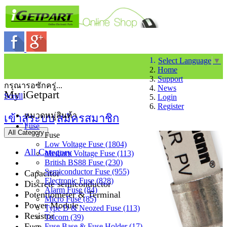
Select Language
▼
Home
Support
กรุณารอซักครู่...
News
My iGetpart
Scroll
Login
Register
หมวดหมู่สินค้า
เข้าสู่ระบบ
สมัครสมาชิก
Fuse
All Category
Fuse
Low Voltage Fuse (1804)
All Category
Medium Voltage Fuse (113)
British BS88 Fuse (230)
Semiconductor Fuse (955)
Capacitor
Electronic Fuse (828)
Discrete semiconductor
Alarm Fuse (84)
Potentiometer & Terminal
Micro Fuse (85)
Power Module
Type D & Neozed Fuse (113)
Resistor
Telcom (39)
Fuse
Fuse Base & Fuse Holder (17)