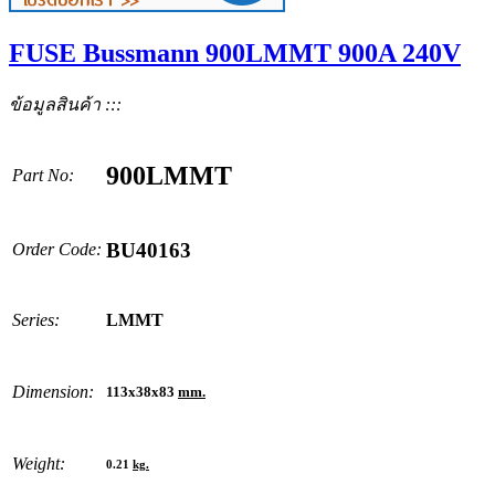
FUSE Bussmann 900LMMT 900A 240V
ข้อมูลสินค้า :::
900LMMT
Part No:
BU40163
Order Code:
Series:
LMMT
Dimension:
113x38x83
mm.
Weight:
0.21
kg.