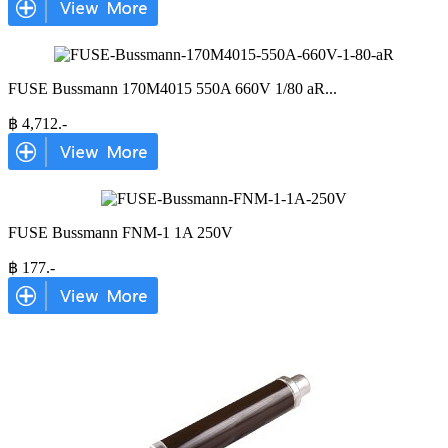
FUSE Bussmann 170M4015 550A 660V 1/80 aR
...
฿
4,712
.-
FUSE Bussmann FNM-1 1A 250V
฿
177
.-