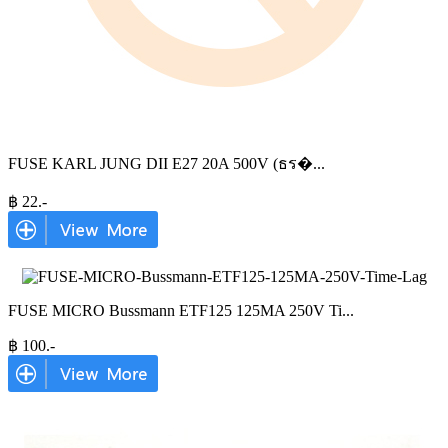
FUSE KARL JUNG DII E27 20A 500V (ธร�
...
฿
22
.-
FUSE MICRO Bussmann ETF125 125MA 250V Ti
...
฿
100
.-