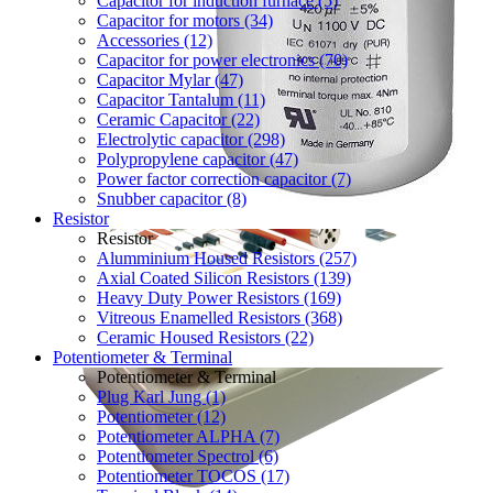
Capacitor for induction furnace (5)
Capacitor for motors (34)
Accessories (12)
Capacitor for power electronics (70)
Capacitor Mylar (47)
Capacitor Tantalum (11)
Ceramic Capacitor (22)
Electrolytic capacitor (298)
Polypropylene capacitor (47)
Power factor correction capacitor (7)
Snubber capacitor (8)
Resistor
Resistor
Alumminium Housed Resistors (257)
Axial Coated Silicon Resistors (139)
Heavy Duty Power Resistors (169)
Vitreous Enamelled Resistors (368)
Ceramic Housed Resistors (22)
Potentiometer & Terminal
Potentiometer & Terminal
Plug Karl Jung (1)
Potentiometer (12)
Potentiometer ALPHA (7)
Potentiometer Spectrol (6)
Potentiometer TOCOS (17)