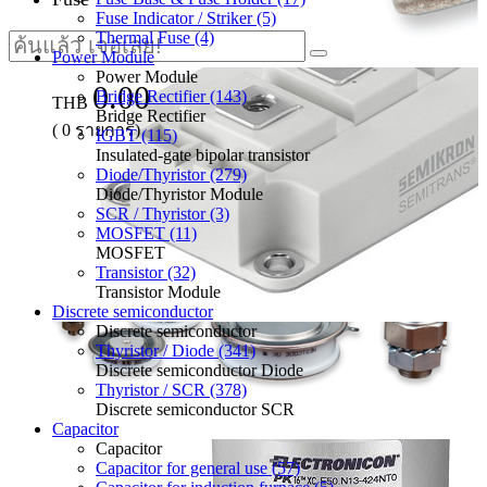
Fuse Indicator / Striker (5)
Thermal Fuse (4)
Power Module
Power Module
0.00
Bridge Rectifier (143)
THB
Bridge Rectifier
(
0
รายการ)
IGBT (115)
Insulated-gate bipolar transistor
Diode/Thyristor (279)
Diode/Thyristor Module
SCR / Thyristor (3)
MOSFET (11)
MOSFET
Transistor (32)
Transistor Module
Discrete semiconductor
Discrete semiconductor
Thyristor / Diode (341)
Discrete semiconductor Diode
Thyristor / SCR (378)
Discrete semiconductor SCR
Capacitor
Capacitor
Capacitor for general use (57)