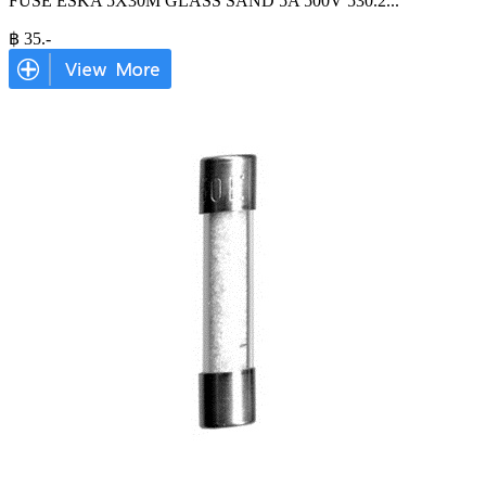
FUSE ESKA 5X30M GLASS SAND 5A 500V 530.2
...
฿
35
.-