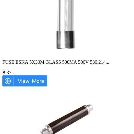
FUSE ESKA 5X30M GLASS 500MA 500V 530.214
...
฿
37
.-