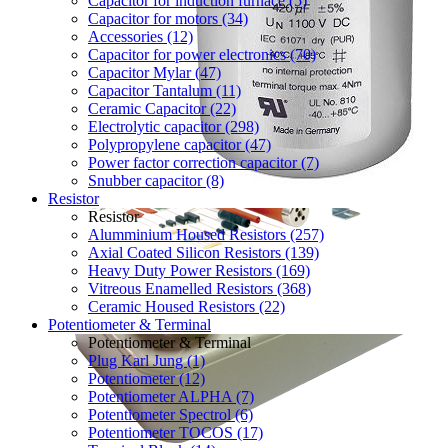
Capacitor for induction furnace (5)
Capacitor for motors (34)
Accessories (12)
Capacitor for power electronics (70)
Capacitor Mylar (47)
Capacitor Tantalum (11)
Ceramic Capacitor (22)
Electrolytic capacitor (298)
Polypropylene capacitor (47)
Power factor correction capacitor (7)
Snubber capacitor (8)
Resistor
Resistor
Alumminium Housed Resistors (257)
Axial Coated Silicon Resistors (139)
Heavy Duty Power Resistors (169)
Vitreous Enamelled Resistors (368)
Ceramic Housed Resistors (22)
Potentiometer & Terminal
Potentiometer & Terminal
Plug Karl Jung (1)
Potentiometer (12)
Potentiometer ALPHA (7)
Potentiometer Spectrol (6)
Potentiometer TOCOS (17)