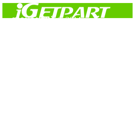
สงวนลิขสิทธิ์ © 2014
Copyright © 2014 iGetPart.com - All rights reserved.
Designated trademarks and brand are the property of their
respective owners.