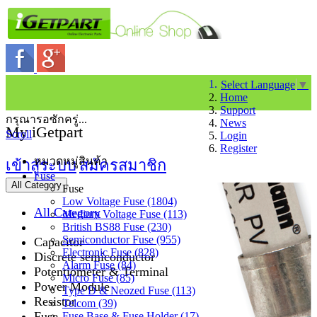
Select Language
▼
Home
Support
กรุณารอซักครู่...
News
My iGetpart
Scroll
Login
Register
หมวดหมู่สินค้า
เข้าสู่ระบบ
สมัครสมาชิก
Fuse
All Category
Fuse
Low Voltage Fuse (1804)
All Category
Medium Voltage Fuse (113)
British BS88 Fuse (230)
Semiconductor Fuse (955)
Capacitor
Electronic Fuse (828)
Discrete semiconductor
Alarm Fuse (84)
Potentiometer & Terminal
Micro Fuse (85)
Power Module
Type D & Neozed Fuse (113)
Resistor
Telcom (39)
Fuse
Fuse Base & Fuse Holder (17)