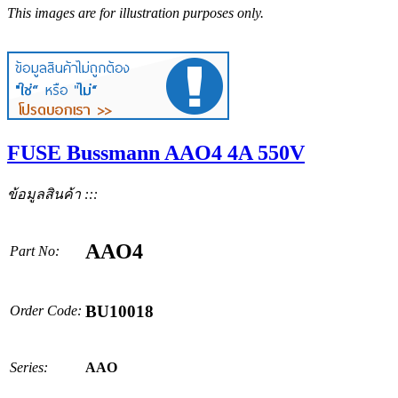
This images are for illustration purposes only.
FUSE Bussmann AAO4 4A 550V
ข้อมูลสินค้า :::
AAO4
Part No:
BU10018
Order Code:
Series:
AAO