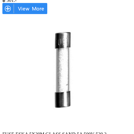
฿
301
.-