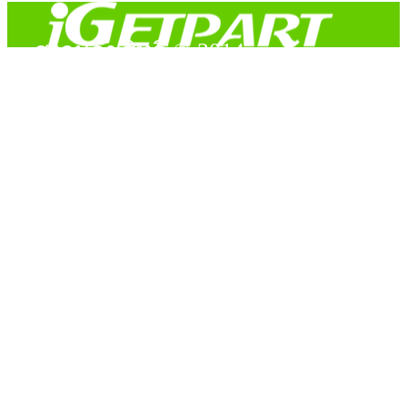
สงวนลิขสิทธิ์ © 2014
Copyright © 2014 iGetPart.com - All rights reserved.
Designated trademarks and brand are the property of their
respective owners.