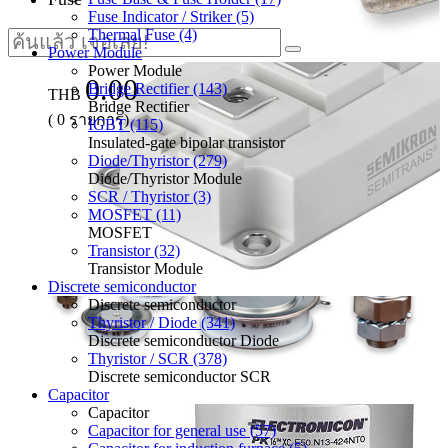
Fuse Indicator / Striker (5)
Thermal Fuse (4)
Power Module
Power Module
0.00
Bridge Rectifier (143)
THB
Bridge Rectifier
(
0
รายการ)
IGBT (115)
Insulated-gate bipolar transistor
Diode/Thyristor (279)
Diode/Thyristor Module
SCR / Thyristor (3)
MOSFET (11)
MOSFET
Transistor (32)
Transistor Module
Discrete semiconductor
Discrete semiconductor
Thyristor / Diode (341)
Discrete semiconductor Diode
Thyristor / SCR (378)
Discrete semiconductor SCR
Capacitor
Capacitor
Capacitor for general use (57)