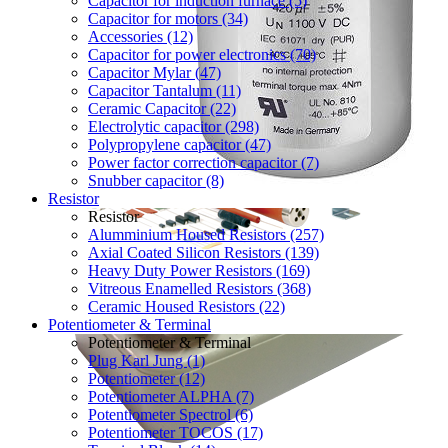
Capacitor for induction furnace (5)
Capacitor for motors (34)
Accessories (12)
Capacitor for power electronics (70)
Capacitor Mylar (47)
Capacitor Tantalum (11)
Ceramic Capacitor (22)
Electrolytic capacitor (298)
Polypropylene capacitor (47)
Power factor correction capacitor (7)
Snubber capacitor (8)
Resistor
Resistor
Alumminium Housed Resistors (257)
Axial Coated Silicon Resistors (139)
Heavy Duty Power Resistors (169)
Vitreous Enamelled Resistors (368)
Ceramic Housed Resistors (22)
Potentiometer & Terminal
Potentiometer & Terminal
Plug Karl Jung (1)
Potentiometer (12)
Potentiometer ALPHA (7)
Potentiometer Spectrol (6)
Potentiometer TOCOS (17)