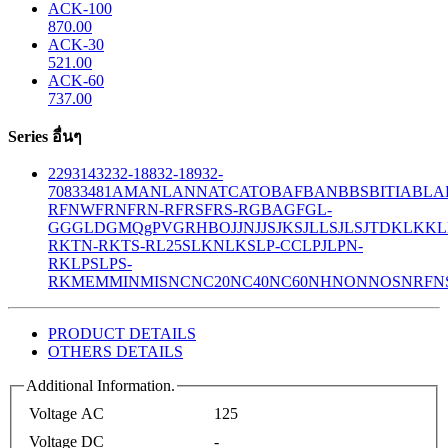
ACK-100
870.00
ACK-30
521.00
ACK-60
737.00
Series อื่นๆ
229
314
32
32-188
32-189
32-
708
33
481
AM
ANL
ANN
ATC
ATO
BAF
BAN
BBS
BITIA
BLA
R
FNW
FRN
FRN-R
FRS
FRS-R
GBA
GF
GL-
GG
GLD
GMQ
gPV
GR
HBO
JJN
JJS
JKS
JLLS
JLS
JTD
KLK
KL
R
KTN-R
KTS-R
L25S
LKN
LKS
LP-CC
LPJ
LPN-
RK
LPS
LPS-
RK
MEM
MIN
MIS
NC
NC20
NC40
NC60
NH
NON
NOS
NRF
N
PRODUCT DETAILS
OTHERS DETAILS
Additional Information.
Voltage AC
125
Voltage DC
-