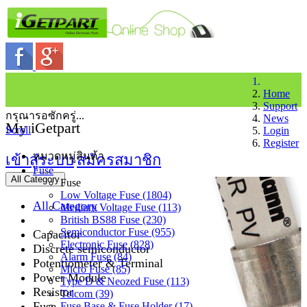
Home
Support
กรุณารอซักครู่...
News
My iGetpart
Scroll
Login
Register
หมวดหมู่สินค้า
เข้าสู่ระบบ
สมัครสมาชิก
Fuse
All Category
Fuse
Low Voltage Fuse (1804)
All Category
Medium Voltage Fuse (113)
British BS88 Fuse (230)
Semiconductor Fuse (955)
Capacitor
Electronic Fuse (828)
Discrete semiconductor
Alarm Fuse (84)
Potentiometer & Terminal
Micro Fuse (85)
Power Module
Type D & Neozed Fuse (113)
Resistor
Telcom (39)
Fuse
Fuse Base & Fuse Holder (17)