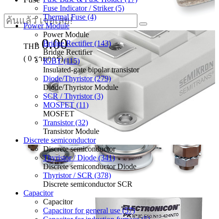
Fuse Indicator / Striker (5)
Thermal Fuse (4)
Power Module
Power Module
0.00
Bridge Rectifier (143)
THB
Bridge Rectifier
(
0
รายการ)
IGBT (115)
Insulated-gate bipolar transistor
Diode/Thyristor (279)
Diode/Thyristor Module
SCR / Thyristor (3)
MOSFET (11)
MOSFET
Transistor (32)
Transistor Module
Discrete semiconductor
Discrete semiconductor
Thyristor / Diode (341)
Discrete semiconductor Diode
Thyristor / SCR (378)
Discrete semiconductor SCR
Capacitor
Capacitor
Capacitor for general use (57)