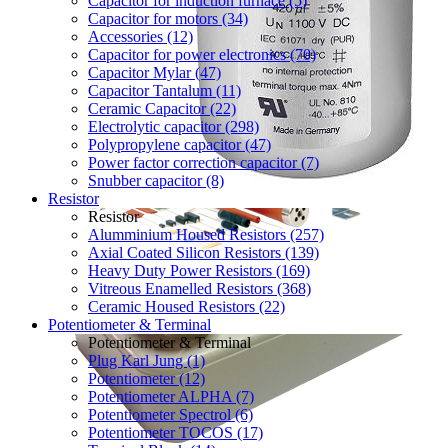
Capacitor for induction furnace (5)
Capacitor for motors (34)
Accessories (12)
Capacitor for power electronics (70)
Capacitor Mylar (47)
Capacitor Tantalum (11)
Ceramic Capacitor (22)
Electrolytic capacitor (298)
Polypropylene capacitor (47)
Power factor correction capacitor (7)
Snubber capacitor (8)
Resistor
Resistor
Alumminium Housed Resistors (257)
Axial Coated Silicon Resistors (139)
Heavy Duty Power Resistors (169)
Vitreous Enamelled Resistors (368)
Ceramic Housed Resistors (22)
Potentiometer & Terminal
Potentiometer & Terminal
Plug Karl Jung (1)
Potentiometer (12)
Potentiometer ALPHA (7)
Potentiometer Spectrol (6)
Potentiometer TOCOS (17)