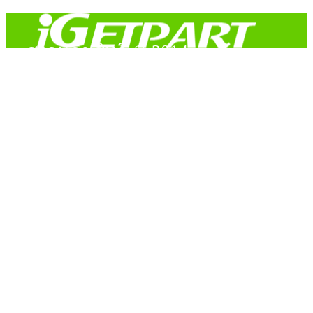
สงวนลิขสิทธิ์ © 2014
Copyright © 2014 iGetPart.com - All rights reserved.
Designated trademarks and brand are the property of their
respective owners.