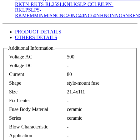
R
KTN-R
KTS-R
L25S
LKN
LKS
LP-CC
LPJ
LPN-
RK
LPS
LPS-
RK
MEM
MIN
MIS
NC
NC20
NC40
NC60
NH
NON
NOS
NRF
N
PRODUCT DETAILS
OTHERS DETAILS
Additional Information.
Voltage AC
500
Voltage DC
-
Current
80
Shape
style-mount fuse
Size
21.4x111
Fix Center
-
Fuse Body Material
ceramic
Series
ceramic
Blow Characteristic
-
Application
-