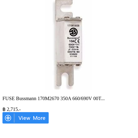
FUSE Bussmann 170M2670 350A 660/690V 00T
...
฿
2,715
.-