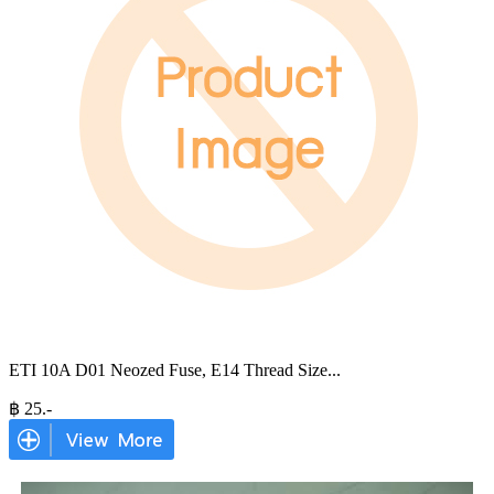
ETI 10A D01 Neozed Fuse, E14 Thread Size
...
฿
25
.-