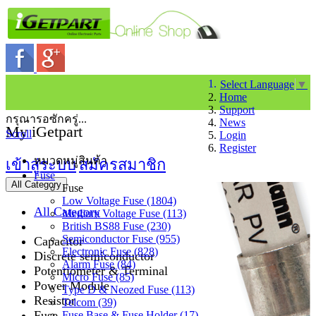
Select Language
▼
Home
Support
กรุณารอซักครู่...
News
My iGetpart
Scroll
Login
Register
หมวดหมู่สินค้า
เข้าสู่ระบบ
สมัครสมาชิก
Fuse
All Category
Fuse
Low Voltage Fuse (1804)
All Category
Medium Voltage Fuse (113)
British BS88 Fuse (230)
Semiconductor Fuse (955)
Capacitor
Electronic Fuse (828)
Discrete semiconductor
Alarm Fuse (84)
Potentiometer & Terminal
Micro Fuse (85)
Power Module
Type D & Neozed Fuse (113)
Resistor
Telcom (39)
Fuse
Fuse Base & Fuse Holder (17)