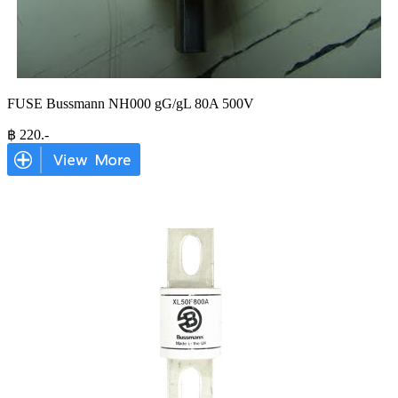
FUSE Bussmann NH000 gG/gL 80A 500V
฿
220
.-