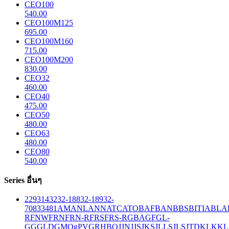
CEO100
540.00
CEO100M125
695.00
CEO100M160
715.00
CEO100M200
830.00
CEO32
460.00
CEO40
475.00
CEO50
480.00
CEO63
480.00
CEO80
540.00
Series อื่นๆ
229
314
32
32-188
32-189
32-
708
33
481
AM
ANL
ANN
ATC
ATO
BAF
BAN
BBS
BITIA
BLA
R
FNW
FRN
FRN-R
FRS
FRS-R
GBA
GF
GL-
GG
GLD
GMQ
gPV
GR
HBO
JJN
JJS
JKS
JLLS
JLS
JTD
KLK
KL