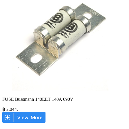
FUSE Bussmann 140EET 140A 690V
฿
2,044
.-