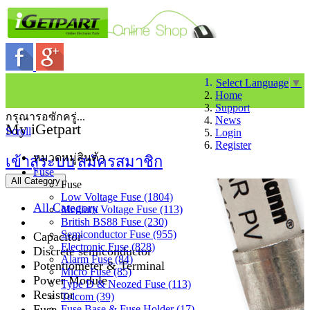
Select Language
▼
Home
Support
กรุณารอซักครู่...
News
My iGetpart
Scroll
Login
Register
หมวดหมู่สินค้า
เข้าสู่ระบบ
สมัครสมาชิก
Fuse
All Category
Fuse
Low Voltage Fuse (1804)
All Category
Medium Voltage Fuse (113)
British BS88 Fuse (230)
Semiconductor Fuse (955)
Capacitor
Electronic Fuse (828)
Discrete semiconductor
Alarm Fuse (84)
Potentiometer & Terminal
Micro Fuse (85)
Power Module
Type D & Neozed Fuse (113)
Resistor
Telcom (39)
Fuse
Fuse Base & Fuse Holder (17)