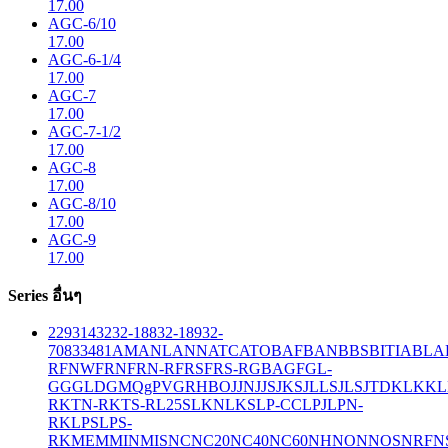
17.00
AGC-6/10
17.00
AGC-6-1/4
17.00
AGC-7
17.00
AGC-7-1/2
17.00
AGC-8
17.00
AGC-8/10
17.00
AGC-9
17.00
Series อื่นๆ
229
314
32
32-188
32-189
32-
708
33
481
AM
ANL
ANN
ATC
ATO
BAF
BAN
BBS
BITIA
BLA
R
FNW
FRN
FRN-R
FRS
FRS-R
GBA
GF
GL-
GG
GLD
GMQ
gPV
GR
HBO
JJN
JJS
JKS
JLLS
JLS
JTD
KLK
KL
R
KTN-R
KTS-R
L25S
LKN
LKS
LP-CC
LPJ
LPN-
RK
LPS
LPS-
RK
MEM
MIN
MIS
NC
NC20
NC40
NC60
NH
NON
NOS
NRF
N