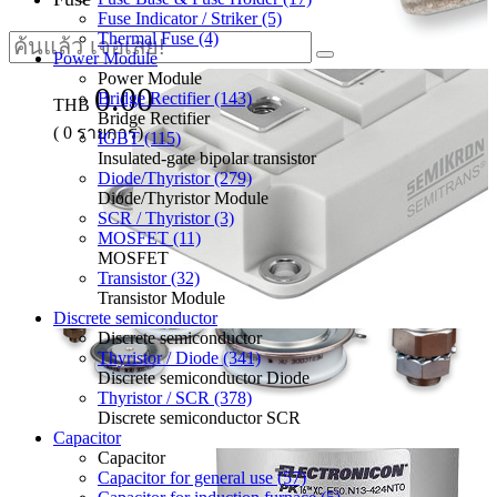
Fuse Indicator / Striker (5)
Thermal Fuse (4)
Power Module
Power Module
0.00
Bridge Rectifier (143)
THB
Bridge Rectifier
(
0
รายการ)
IGBT (115)
Insulated-gate bipolar transistor
Diode/Thyristor (279)
Diode/Thyristor Module
SCR / Thyristor (3)
MOSFET (11)
MOSFET
Transistor (32)
Transistor Module
Discrete semiconductor
Discrete semiconductor
Thyristor / Diode (341)
Discrete semiconductor Diode
Thyristor / SCR (378)
Discrete semiconductor SCR
Capacitor
Capacitor
Capacitor for general use (57)