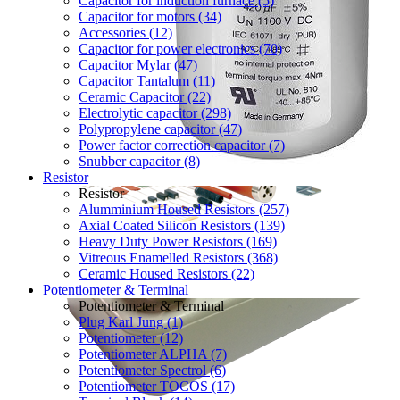
Capacitor for induction furnace (5)
Capacitor for motors (34)
Accessories (12)
Capacitor for power electronics (70)
Capacitor Mylar (47)
Capacitor Tantalum (11)
Ceramic Capacitor (22)
Electrolytic capacitor (298)
Polypropylene capacitor (47)
Power factor correction capacitor (7)
Snubber capacitor (8)
Resistor
Resistor
Alumminium Housed Resistors (257)
Axial Coated Silicon Resistors (139)
Heavy Duty Power Resistors (169)
Vitreous Enamelled Resistors (368)
Ceramic Housed Resistors (22)
Potentiometer & Terminal
Potentiometer & Terminal
Plug Karl Jung (1)
Potentiometer (12)
Potentiometer ALPHA (7)
Potentiometer Spectrol (6)
Potentiometer TOCOS (17)