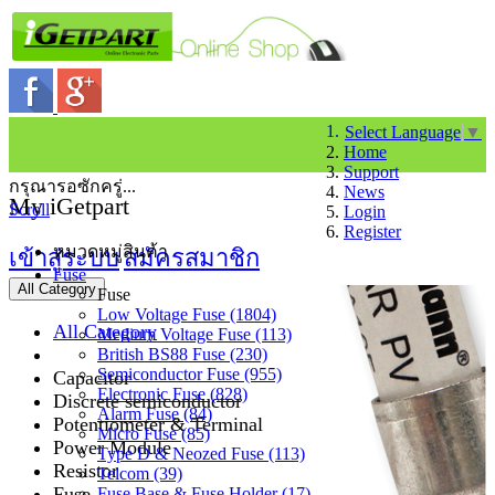
Select Language
▼
Home
Support
กรุณารอซักครู่...
News
My iGetpart
Scroll
Login
Register
หมวดหมู่สินค้า
เข้าสู่ระบบ
สมัครสมาชิก
Fuse
All Category
Fuse
Low Voltage Fuse (1804)
All Category
Medium Voltage Fuse (113)
British BS88 Fuse (230)
Semiconductor Fuse (955)
Capacitor
Electronic Fuse (828)
Discrete semiconductor
Alarm Fuse (84)
Potentiometer & Terminal
Micro Fuse (85)
Power Module
Type D & Neozed Fuse (113)
Resistor
Telcom (39)
Fuse
Fuse Base & Fuse Holder (17)