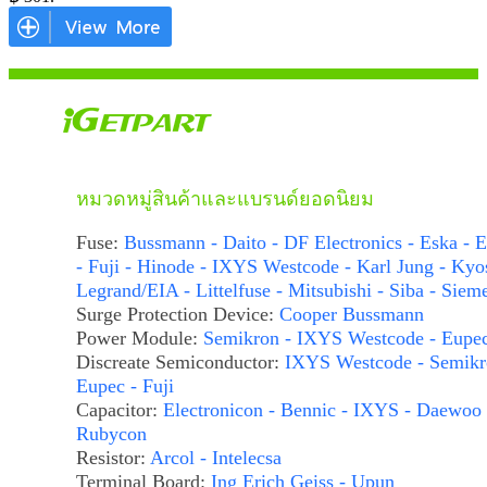
หมวดหมู่สินค้าและแบรนด์ยอดนิยม
Fuse:
Bussmann - Daito - DF Electronics - Eska - E
- Fuji - Hinode - IXYS Westcode - Karl Jung - Kyo
Legrand/EIA - Littelfuse - Mitsubishi - Siba - Siem
Surge Protection Device:
Cooper Bussmann
Power Module:
Semikron - IXYS Westcode - Eupe
Discreate Semiconductor:
IXYS Westcode - Semikr
Eupec - Fuji
Capacitor:
Electronicon - Bennic - IXYS - Daewoo 
Rubycon
Resistor:
Arcol - Intelecsa
Terminal Board:
Ing Erich Geiss - Upun