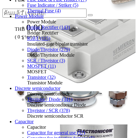
Fuse Indicator / Striker (5)
Thermal Fuse (4)
Power Module
Power Module
0.00
Bridge Rectifier (143)
THB
Bridge Rectifier
(
0
รายการ)
IGBT (115)
Insulated-gate bipolar transistor
Diode/Thyristor (279)
Diode/Thyristor Module
SCR / Thyristor (3)
MOSFET (11)
MOSFET
Transistor (32)
Transistor Module
Discrete semiconductor
Discrete semiconductor
Thyristor / Diode (341)
Discrete semiconductor Diode
Thyristor / SCR (378)
Discrete semiconductor SCR
Capacitor
Capacitor
Capacitor for general use (57)