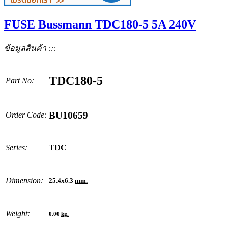
FUSE Bussmann TDC180-5 5A 240V
ข้อมูลสินค้า :::
TDC180-5
Part No:
BU10659
Order Code:
Series:
TDC
Dimension:
25.4x6.3
mm.
Weight:
0.00
kg.