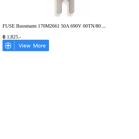
FUSE Bussmann 170M2661 50A 690V 00TN/80
...
฿
1,825
.-