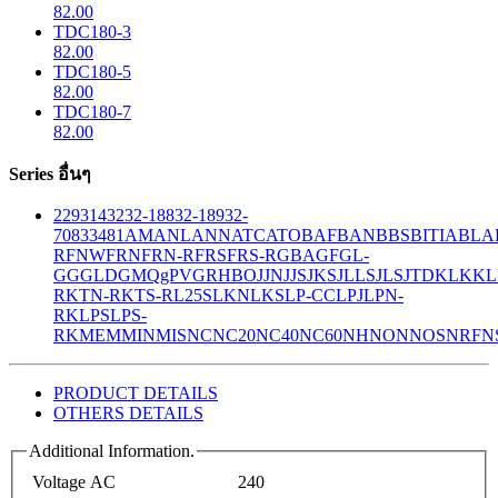
82.00
TDC180-3
82.00
TDC180-5
82.00
TDC180-7
82.00
Series อื่นๆ
229
314
32
32-188
32-189
32-
708
33
481
AM
ANL
ANN
ATC
ATO
BAF
BAN
BBS
BITIA
BLA
R
FNW
FRN
FRN-R
FRS
FRS-R
GBA
GF
GL-
GG
GLD
GMQ
gPV
GR
HBO
JJN
JJS
JKS
JLLS
JLS
JTD
KLK
KL
R
KTN-R
KTS-R
L25S
LKN
LKS
LP-CC
LPJ
LPN-
RK
LPS
LPS-
RK
MEM
MIN
MIS
NC
NC20
NC40
NC60
NH
NON
NOS
NRF
N
PRODUCT DETAILS
OTHERS DETAILS
Additional Information.
Voltage AC
240