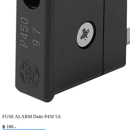
FUSE ALARM Daito P450 5A
฿
180
.-