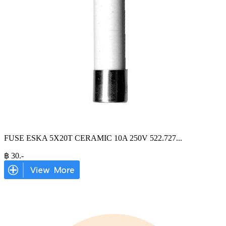
FUSE ESKA 5X20T CERAMIC 10A 250V 522.727
...
฿
30
.-