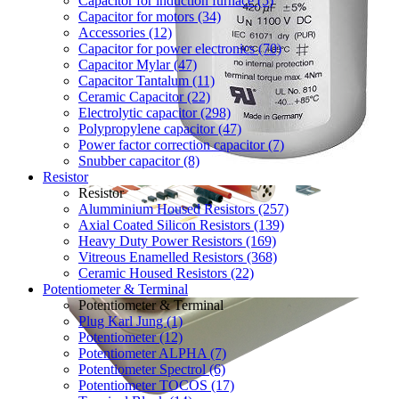
Capacitor for induction furnace (5)
Capacitor for motors (34)
Accessories (12)
Capacitor for power electronics (70)
Capacitor Mylar (47)
Capacitor Tantalum (11)
Ceramic Capacitor (22)
Electrolytic capacitor (298)
Polypropylene capacitor (47)
Power factor correction capacitor (7)
Snubber capacitor (8)
Resistor
Resistor
Alumminium Housed Resistors (257)
Axial Coated Silicon Resistors (139)
Heavy Duty Power Resistors (169)
Vitreous Enamelled Resistors (368)
Ceramic Housed Resistors (22)
Potentiometer & Terminal
Potentiometer & Terminal
Plug Karl Jung (1)
Potentiometer (12)
Potentiometer ALPHA (7)
Potentiometer Spectrol (6)
Potentiometer TOCOS (17)