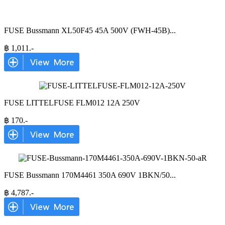
FUSE Bussmann XL50F45 45A 500V (FWH-45B)
...
฿
1,011
.-
FUSE LITTELFUSE FLM012 12A 250V
฿
170
.-
FUSE Bussmann 170M4461 350A 690V 1BKN/50
...
฿
4,787
.-