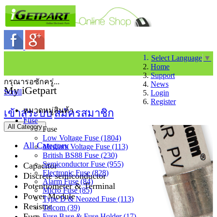
Select Language
▼
Home
Support
กรุณารอซักครู่...
News
My iGetpart
Scroll
Login
Register
หมวดหมู่สินค้า
เข้าสู่ระบบ
สมัครสมาชิก
Fuse
All Category
Fuse
Low Voltage Fuse (1804)
All Category
Medium Voltage Fuse (113)
British BS88 Fuse (230)
Semiconductor Fuse (955)
Capacitor
Electronic Fuse (828)
Discrete semiconductor
Alarm Fuse (84)
Potentiometer & Terminal
Micro Fuse (85)
Power Module
Type D & Neozed Fuse (113)
Resistor
Telcom (39)
Fuse
Fuse Base & Fuse Holder (17)