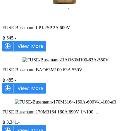
FUSE Bussmann LPJ-2SP 2A 600V
฿
545
.-
FUSE Bussmann BAO63M100 63A 550V
฿
485
.-
FUSE Bussmann 170M3164 160A 690V 1*/100
...
฿
3,341
.-