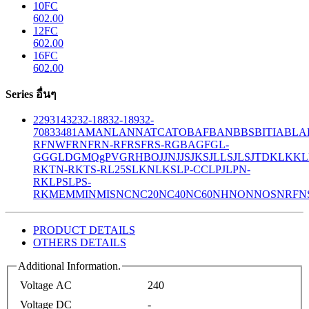
10FC
602.00
12FC
602.00
16FC
602.00
Series อื่นๆ
229
314
32
32-188
32-189
32-
708
33
481
AM
ANL
ANN
ATC
ATO
BAF
BAN
BBS
BITIA
BLA
R
FNW
FRN
FRN-R
FRS
FRS-R
GBA
GF
GL-
GG
GLD
GMQ
gPV
GR
HBO
JJN
JJS
JKS
JLLS
JLS
JTD
KLK
KL
R
KTN-R
KTS-R
L25S
LKN
LKS
LP-CC
LPJ
LPN-
RK
LPS
LPS-
RK
MEM
MIN
MIS
NC
NC20
NC40
NC60
NH
NON
NOS
NRF
N
PRODUCT DETAILS
OTHERS DETAILS
Additional Information.
Voltage AC
240
Voltage DC
-