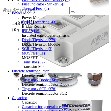
Fuse Indicator / Striker (5)
Thermal Fuse (4)
Power Module
Power Module
0.00
Bridge Rectifier (143)
THB
Bridge Rectifier
(
0
รายการ)
IGBT (115)
Insulated-gate bipolar transistor
Diode/Thyristor (279)
Diode/Thyristor Module
SCR / Thyristor (3)
MOSFET (11)
MOSFET
Transistor (32)
Transistor Module
Discrete semiconductor
Discrete semiconductor
Thyristor / Diode (341)
Discrete semiconductor Diode
Thyristor / SCR (378)
Discrete semiconductor SCR
Capacitor
Capacitor
Capacitor for general use (57)