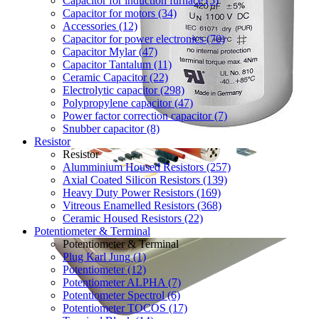
Capacitor for induction furnace (5)
Capacitor for motors (34)
Accessories (12)
Capacitor for power electronics (70)
Capacitor Mylar (47)
Capacitor Tantalum (11)
Ceramic Capacitor (22)
Electrolytic capacitor (298)
Polypropylene capacitor (47)
Power factor correction capacitor (7)
Snubber capacitor (8)
Resistor
Resistor
Alumminium Housed Resistors (257)
Axial Coated Silicon Resistors (139)
Heavy Duty Power Resistors (169)
Vitreous Enamelled Resistors (368)
Ceramic Housed Resistors (22)
Potentiometer & Terminal
Potentiometer & Terminal
Plug Karl Jung (1)
Potentiometer (12)
Potentiometer ALPHA (7)
Potentiometer Spectrol (6)
Potentiometer TOCOS (17)