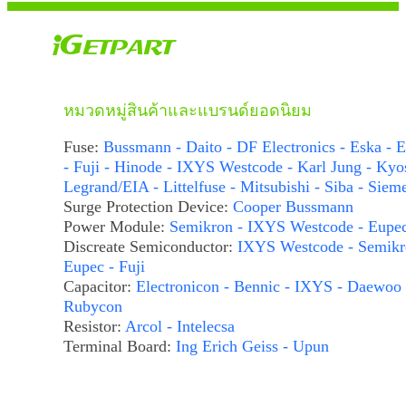
หมวดหมู่สินค้าและแบรนด์ยอดนิยม
Fuse:
Bussmann - Daito - DF Electronics - Eska - E
- Fuji - Hinode - IXYS Westcode - Karl Jung - Kyo
Legrand/EIA - Littelfuse - Mitsubishi - Siba - Siem
Surge Protection Device:
Cooper Bussmann
Power Module:
Semikron - IXYS Westcode - Eupe
Discreate Semiconductor:
IXYS Westcode - Semikr
Eupec - Fuji
Capacitor:
Electronicon - Bennic - IXYS - Daewoo 
Rubycon
Resistor:
Arcol - Intelecsa
Terminal Board:
Ing Erich Geiss - Upun