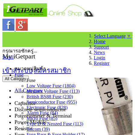
Select Language
▼
Home
Support
กรุณารอซักครู่...
News
My iGetpart
Scroll
Login
Register
หมวดหมู่สินค้า
เข้าสู่ระบบ
สมัครสมาชิก
Fuse
All Category
Fuse
Low Voltage Fuse (1804)
All Category
Medium Voltage Fuse (113)
British BS88 Fuse (230)
Semiconductor Fuse (955)
Capacitor
Electronic Fuse (828)
Discrete semiconductor
Alarm Fuse (84)
Potentiometer & Terminal
Micro Fuse (85)
Power Module
Type D & Neozed Fuse (113)
Resistor
Telcom (39)
Fuse
Fuse Base & Fuse Holder (17)