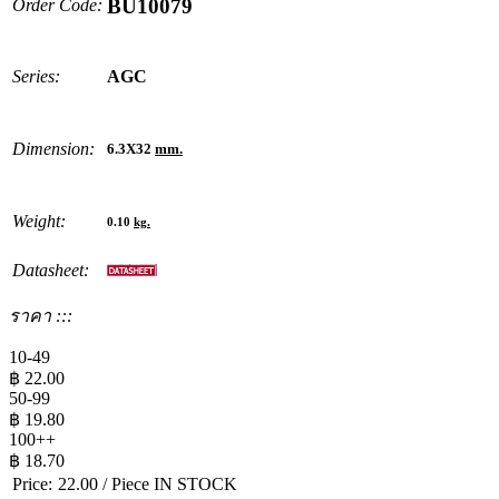
BU10079
Order Code:
Series:
AGC
Dimension:
6.3X32
mm.
Weight:
0.10
kg.
Datasheet:
ราคา :::
10-49
฿
22.00
50-99
฿
19.80
100++
฿
18.70
Price:
22.00
/ Piece
IN STOCK