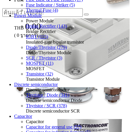
Fuse Indicator / Striker (5)
Thermal Fuse (4)
Power Module
Power Module
0.00
Bridge Rectifier (143)
THB
Bridge Rectifier
(
0
รายการ)
IGBT (115)
Insulated-gate bipolar transistor
Diode/Thyristor (279)
Diode/Thyristor Module
SCR / Thyristor (3)
MOSFET (11)
MOSFET
Transistor (32)
Transistor Module
Discrete semiconductor
Discrete semiconductor
Thyristor / Diode (341)
Discrete semiconductor Diode
Thyristor / SCR (378)
Discrete semiconductor SCR
Capacitor
Capacitor
Capacitor for general use (57)