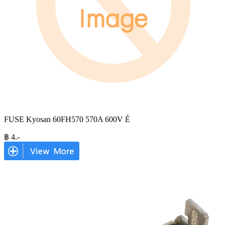
FUSE Kyosan 60FH570 570A 600V Ẻ
฿
4
.-