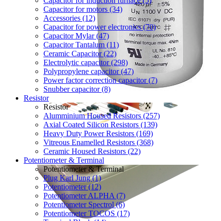
Capacitor for induction furnace (5)
Capacitor for motors (34)
Accessories (12)
Capacitor for power electronics (70)
Capacitor Mylar (47)
Capacitor Tantalum (11)
Ceramic Capacitor (22)
Electrolytic capacitor (298)
Polypropylene capacitor (47)
Power factor correction capacitor (7)
Snubber capacitor (8)
Resistor
Resistor
Alumminium Housed Resistors (257)
Axial Coated Silicon Resistors (139)
Heavy Duty Power Resistors (169)
Vitreous Enamelled Resistors (368)
Ceramic Housed Resistors (22)
Potentiometer & Terminal
Potentiometer & Terminal
Plug Karl Jung (1)
Potentiometer (12)
Potentiometer ALPHA (7)
Potentiometer Spectrol (6)
Potentiometer TOCOS (17)