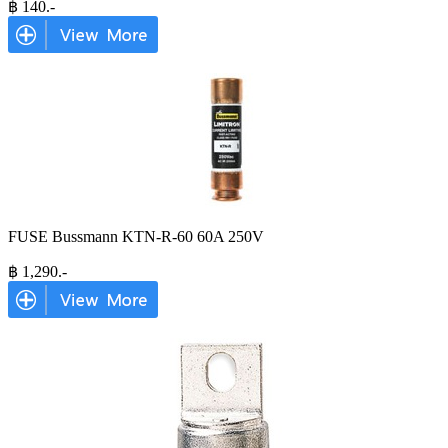
฿
140
.-
FUSE Bussmann KTN-R-60 60A 250V
฿
1,290
.-