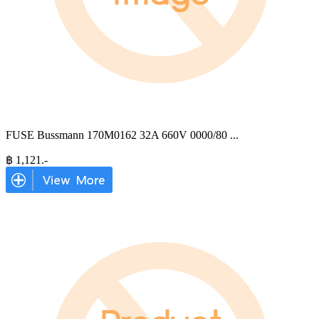
FUSE Bussmann 170M0162 32A 660V 0000/80
...
฿
1,121
.-