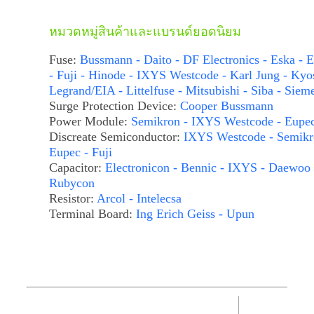
หมวดหมู่สินค้าและแบรนด์ยอดนิยม
Fuse:
Bussmann - Daito - DF Electronics - Eska - E
- Fuji - Hinode - IXYS Westcode - Karl Jung - Kyo
Legrand/EIA - Littelfuse - Mitsubishi - Siba - Siem
Surge Protection Device:
Cooper Bussmann
Power Module:
Semikron - IXYS Westcode - Eupe
Discreate Semiconductor:
IXYS Westcode - Semikr
Eupec - Fuji
Capacitor:
Electronicon - Bennic - IXYS - Daewoo 
Rubycon
Resistor:
Arcol - Intelecsa
Terminal Board:
Ing Erich Geiss - Upun