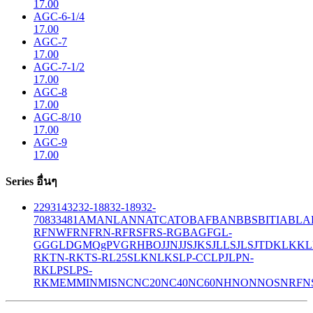
17.00
AGC-6-1/4
17.00
AGC-7
17.00
AGC-7-1/2
17.00
AGC-8
17.00
AGC-8/10
17.00
AGC-9
17.00
Series อื่นๆ
229
314
32
32-188
32-189
32-
708
33
481
AM
ANL
ANN
ATC
ATO
BAF
BAN
BBS
BITIA
BLA
R
FNW
FRN
FRN-R
FRS
FRS-R
GBA
GF
GL-
GG
GLD
GMQ
gPV
GR
HBO
JJN
JJS
JKS
JLLS
JLS
JTD
KLK
KL
R
KTN-R
KTS-R
L25S
LKN
LKS
LP-CC
LPJ
LPN-
RK
LPS
LPS-
RK
MEM
MIN
MIS
NC
NC20
NC40
NC60
NH
NON
NOS
NRF
N