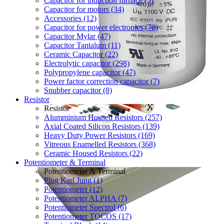
Capacitor for induction furnace (5)
Capacitor for motors (34)
Accessories (12)
Capacitor for power electronics (70)
Capacitor Mylar (47)
Capacitor Tantalum (11)
Ceramic Capacitor (22)
Electrolytic capacitor (298)
Polypropylene capacitor (47)
Power factor correction capacitor (7)
Snubber capacitor (8)
Resistor
Resistor
Alumminium Housed Resistors (257)
Axial Coated Silicon Resistors (139)
Heavy Duty Power Resistors (169)
Vitreous Enamelled Resistors (368)
Ceramic Housed Resistors (22)
Potentiometer & Terminal
Potentiometer & Terminal
Plug Karl Jung (1)
Potentiometer (12)
Potentiometer ALPHA (7)
Potentiometer Spectrol (6)
Potentiometer TOCOS (17)