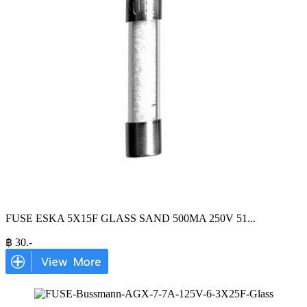
FUSE ESKA 5X15F GLASS SAND 500MA 250V 51
...
฿
30
.-