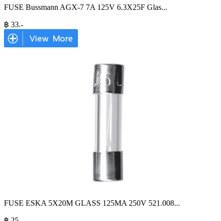
FUSE Bussmann AGX-7 7A 125V 6.3X25F Glas
...
฿
33
.-
FUSE ESKA 5X20M GLASS 125MA 250V 521.008
...
฿
25
.-