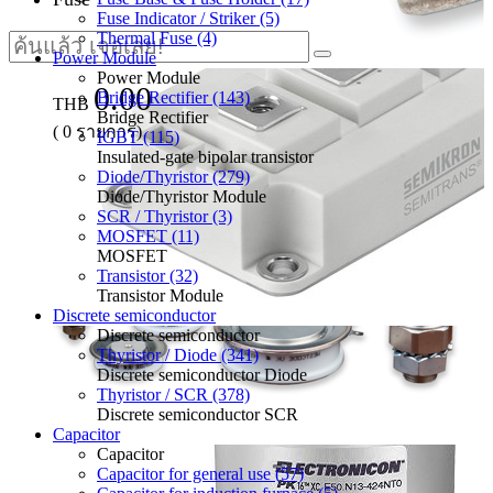
Fuse Indicator / Striker (5)
Thermal Fuse (4)
Power Module
Power Module
0.00
Bridge Rectifier (143)
THB
Bridge Rectifier
(
0
รายการ)
IGBT (115)
Insulated-gate bipolar transistor
Diode/Thyristor (279)
Diode/Thyristor Module
SCR / Thyristor (3)
MOSFET (11)
MOSFET
Transistor (32)
Transistor Module
Discrete semiconductor
Discrete semiconductor
Thyristor / Diode (341)
Discrete semiconductor Diode
Thyristor / SCR (378)
Discrete semiconductor SCR
Capacitor
Capacitor
Capacitor for general use (57)