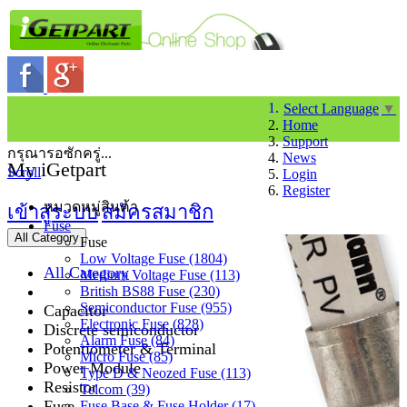
Select Language
▼
Home
Support
กรุณารอซักครู่...
News
My iGetpart
Scroll
Login
Register
หมวดหมู่สินค้า
เข้าสู่ระบบ
สมัครสมาชิก
Fuse
All Category
Fuse
Low Voltage Fuse (1804)
All Category
Medium Voltage Fuse (113)
British BS88 Fuse (230)
Semiconductor Fuse (955)
Capacitor
Electronic Fuse (828)
Discrete semiconductor
Alarm Fuse (84)
Potentiometer & Terminal
Micro Fuse (85)
Power Module
Type D & Neozed Fuse (113)
Resistor
Telcom (39)
Fuse
Fuse Base & Fuse Holder (17)