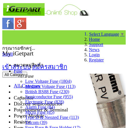
Select Language
▼
Home
Support
กรุณารอซักครู่...
News
My iGetpart
Scroll
Login
Register
หมวดหมู่สินค้า
เข้าสู่ระบบ
สมัครสมาชิก
Fuse
All Category
Fuse
Low Voltage Fuse (1804)
All Category
Medium Voltage Fuse (113)
British BS88 Fuse (230)
Semiconductor Fuse (955)
Capacitor
Electronic Fuse (828)
Discrete semiconductor
Alarm Fuse (84)
Potentiometer & Terminal
Micro Fuse (85)
Power Module
Type D & Neozed Fuse (113)
Resistor
Telcom (39)
Fuse
Fuse Base & Fuse Holder (17)