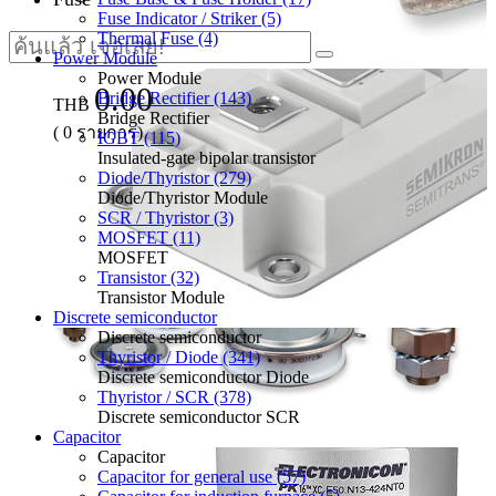
Fuse Indicator / Striker (5)
Thermal Fuse (4)
Power Module
Power Module
0.00
Bridge Rectifier (143)
THB
Bridge Rectifier
(
0
รายการ)
IGBT (115)
Insulated-gate bipolar transistor
Diode/Thyristor (279)
Diode/Thyristor Module
SCR / Thyristor (3)
MOSFET (11)
MOSFET
Transistor (32)
Transistor Module
Discrete semiconductor
Discrete semiconductor
Thyristor / Diode (341)
Discrete semiconductor Diode
Thyristor / SCR (378)
Discrete semiconductor SCR
Capacitor
Capacitor
Capacitor for general use (57)