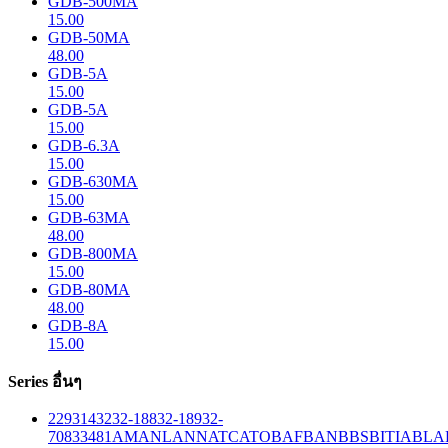
GDB-500MA
15.00
GDB-50MA
48.00
GDB-5A
15.00
GDB-5A
15.00
GDB-6.3A
15.00
GDB-630MA
15.00
GDB-63MA
48.00
GDB-800MA
15.00
GDB-80MA
48.00
GDB-8A
15.00
Series อื่นๆ
229
314
32
32-188
32-189
32-
708
33
481
AM
ANL
ANN
ATC
ATO
BAF
BAN
BBS
BITIA
BLA