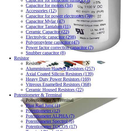
Capacitor for induction furnace (5)
Capacitor for motors (34)
Accessories (12)
Capacitor for power electronics (70)
Capacitor Mylar (47)
Capacitor Tantalum (11)
Ceramic Capacitor (22)
Electrolytic capacitor (298)
Polypropylene capacitor (47)
Power factor correction capacitor (7)
Snubber capacitor (8)
Resistor
Resistor
Alumminium Housed Resistors (257)
Axial Coated Silicon Resistors (139)
Heavy Duty Power Resistors (169)
Vitreous Enamelled Resistors (368)
Ceramic Housed Resistors (22)
Potentiometer & Terminal
Potentiometer & Terminal
Plug Karl Jung (1)
Potentiometer (12)
Potentiometer ALPHA (7)
Potentiometer Spectrol (6)
Potentiometer TOCOS (17)