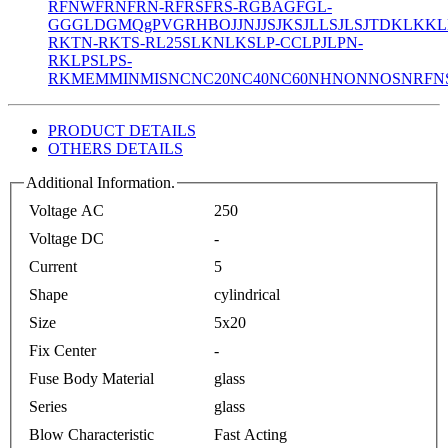
R
FNW
FRN
FRN-R
FRS
FRS-R
GBA
GF
GL-
GG
GLD
GMQ
gPV
GR
HBO
JJN
JJS
JKS
JLLS
JLS
JTD
KLK
KL
R
KTN-R
KTS-R
L25S
LKN
LKS
LP-CC
LPJ
LPN-
RK
LPS
LPS-
RK
MEM
MIN
MIS
NC
NC20
NC40
NC60
NH
NON
NOS
NRF
N
PRODUCT DETAILS
OTHERS DETAILS
Additional Information.
Voltage AC
250
Voltage DC
-
Current
5
Shape
cylindrical
Size
5x20
Fix Center
-
Fuse Body Material
glass
Series
glass
Blow Characteristic
Fast Acting