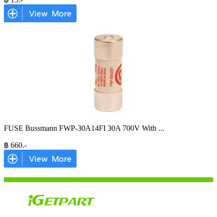
FUSE Bussmann FWP-30A14FI 30A 700V With
...
฿
660
.-