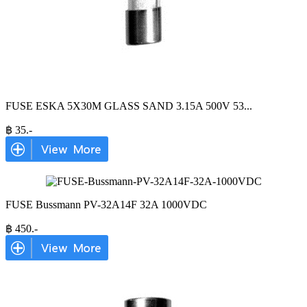
FUSE ESKA 5X30M GLASS SAND 3.15A 500V 53
...
฿
35
.-
FUSE Bussmann PV-32A14F 32A 1000VDC
฿
450
.-