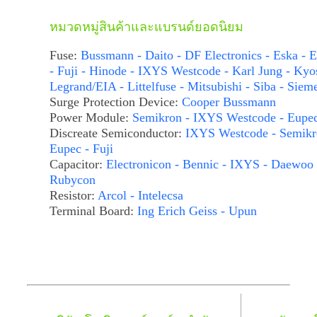
หมวดหมู่สินค้าและแบรนด์ยอดนิยม
Fuse:
Bussmann - Daito - DF Electronics - Eska - E
- Fuji - Hinode - IXYS Westcode - Karl Jung - Kyo
Legrand/EIA - Littelfuse - Mitsubishi - Siba - Siem
Surge Protection Device:
Cooper Bussmann
Power Module:
Semikron - IXYS Westcode - Eupe
Discreate Semiconductor:
IXYS Westcode - Semikr
Eupec - Fuji
Capacitor:
Electronicon - Bennic - IXYS - Daewoo 
Rubycon
Resistor:
Arcol - Intelecsa
Terminal Board:
Ing Erich Geiss - Upun