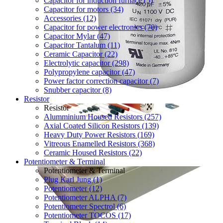
Capacitor for induction furnace (5)
Capacitor for motors (34)
Accessories (12)
Capacitor for power electronics (70)
Capacitor Mylar (47)
Capacitor Tantalum (11)
Ceramic Capacitor (22)
Electrolytic capacitor (298)
Polypropylene capacitor (47)
Power factor correction capacitor (7)
Snubber capacitor (8)
Resistor
Resistor
Alumminium Housed Resistors (257)
Axial Coated Silicon Resistors (139)
Heavy Duty Power Resistors (169)
Vitreous Enamelled Resistors (368)
Ceramic Housed Resistors (22)
Potentiometer & Terminal
Potentiometer & Terminal
Plug Karl Jung (1)
Potentiometer (12)
Potentiometer ALPHA (7)
Potentiometer Spectrol (6)
Potentiometer TOCOS (17)