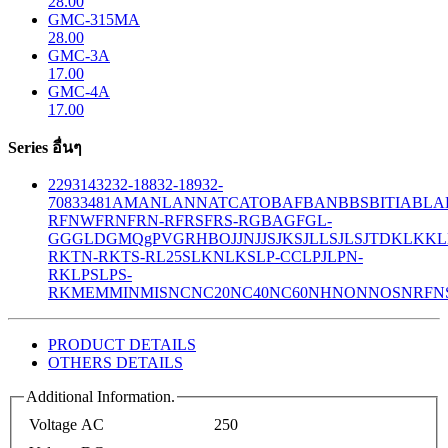
28.00
GMC-315MA
28.00
GMC-3A
17.00
GMC-4A
17.00
Series อื่นๆ
229
314
32
32-188
32-189
32-
708
33
481
AM
ANL
ANN
ATC
ATO
BAF
BAN
BBS
BITIA
BLA
R
FNW
FRN
FRN-R
FRS
FRS-R
GBA
GF
GL-
GG
GLD
GMQ
gPV
GR
HBO
JJN
JJS
JKS
JLLS
JLS
JTD
KLK
KL
R
KTN-R
KTS-R
L25S
LKN
LKS
LP-CC
LPJ
LPN-
RK
LPS
LPS-
RK
MEM
MIN
MIS
NC
NC20
NC40
NC60
NH
NON
NOS
NRF
N
PRODUCT DETAILS
OTHERS DETAILS
Additional Information.
Voltage AC
250