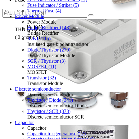
Fuse Indicator / Striker (5)
Thermal Fuse (4)
Power Module
Power Module
0.00
Bridge Rectifier (143)
THB
Bridge Rectifier
(
0
รายการ)
IGBT (115)
Insulated-gate bipolar transistor
Diode/Thyristor (279)
Diode/Thyristor Module
SCR / Thyristor (3)
MOSFET (11)
MOSFET
Transistor (32)
Transistor Module
Discrete semiconductor
Discrete semiconductor
Thyristor / Diode (341)
Discrete semiconductor Diode
Thyristor / SCR (378)
Discrete semiconductor SCR
Capacitor
Capacitor
Capacitor for general use (57)