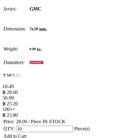
Series:
GMC
Dimension:
5x20
mm.
Weight:
0.00
kg.
Datasheet:
ราคา :::
10-49
฿
28.00
50-99
฿
25.20
100++
฿
23.80
Price:
28.00
/ Piece
IN STOCK
QTY:
Piece(s)
Add to Cart