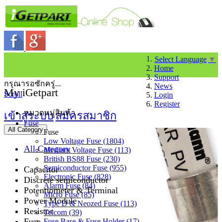
Select Language
▼
Home
Support
กรุณารอซักครู่...
News
My iGetpart
Scroll
Login
Register
หมวดหมู่สินค้า
เข้าสู่ระบบ
สมัครสมาชิก
Fuse
All Category
Fuse
Low Voltage Fuse (1804)
All Category
Medium Voltage Fuse (113)
British BS88 Fuse (230)
Semiconductor Fuse (955)
Capacitor
Electronic Fuse (828)
Discrete semiconductor
Alarm Fuse (84)
Potentiometer & Terminal
Micro Fuse (85)
Power Module
Type D & Neozed Fuse (113)
Resistor
Telcom (39)
Fuse
Fuse Base & Fuse Holder (17)