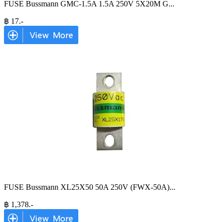
FUSE Bussmann GMC-1.5A 1.5A 250V 5X20M G
...
฿
17
.-
FUSE Bussmann XL25X50 50A 250V (FWX-50A)
...
฿
1,378
.-