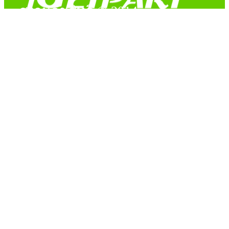
สงวนลิขสิทธิ์ © 2014
Copyright © 2014 iGetPart.com - All rights reserved.
Designated trademarks and brand are the property of their
respective owners.