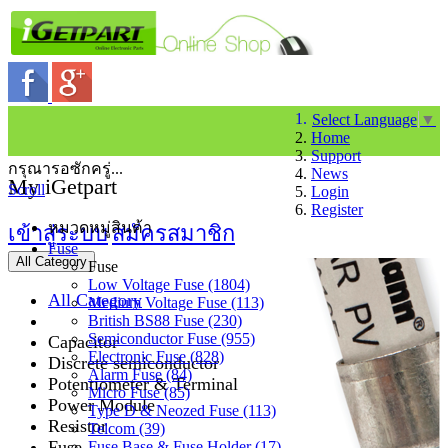
Select Language
▼
Home
Support
กรุณารอซักครู่...
News
My iGetpart
Scroll
Login
Register
หมวดหมู่สินค้า
เข้าสู่ระบบ
สมัครสมาชิก
Fuse
All Category
Fuse
Low Voltage Fuse (1804)
All Category
Medium Voltage Fuse (113)
British BS88 Fuse (230)
Semiconductor Fuse (955)
Capacitor
Electronic Fuse (828)
Discrete semiconductor
Alarm Fuse (84)
Potentiometer & Terminal
Micro Fuse (85)
Power Module
Type D & Neozed Fuse (113)
Resistor
Telcom (39)
Fuse
Fuse Base & Fuse Holder (17)