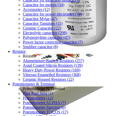
Capacitor for induction furnace (5)
Capacitor for motors (34)
Accessories (12)
Capacitor for power electronics (70)
Capacitor Mylar (47)
Capacitor Tantalum (11)
Ceramic Capacitor (22)
Electrolytic capacitor (298)
Polypropylene capacitor (47)
Power factor correction capacitor (7)
Snubber capacitor (8)
Resistor
Resistor
Alumminium Housed Resistors (257)
Axial Coated Silicon Resistors (139)
Heavy Duty Power Resistors (169)
Vitreous Enamelled Resistors (368)
Ceramic Housed Resistors (22)
Potentiometer & Terminal
Potentiometer & Terminal
Plug Karl Jung (1)
Potentiometer (12)
Potentiometer ALPHA (7)
Potentiometer Spectrol (6)
Potentiometer TOCOS (17)