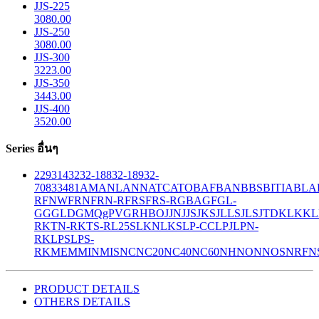
JJS-225
3080.00
JJS-250
3080.00
JJS-300
3223.00
JJS-350
3443.00
JJS-400
3520.00
Series อื่นๆ
229
314
32
32-188
32-189
32-
708
33
481
AM
ANL
ANN
ATC
ATO
BAF
BAN
BBS
BITIA
BLA
R
FNW
FRN
FRN-R
FRS
FRS-R
GBA
GF
GL-
GG
GLD
GMQ
gPV
GR
HBO
JJN
JJS
JKS
JLLS
JLS
JTD
KLK
KL
R
KTN-R
KTS-R
L25S
LKN
LKS
LP-CC
LPJ
LPN-
RK
LPS
LPS-
RK
MEM
MIN
MIS
NC
NC20
NC40
NC60
NH
NON
NOS
NRF
N
PRODUCT DETAILS
OTHERS DETAILS