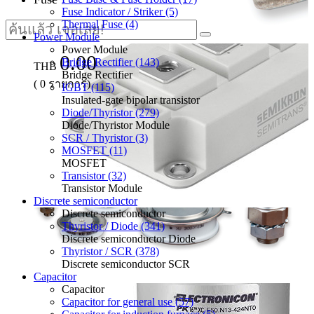
Fuse Indicator / Striker (5)
Thermal Fuse (4)
Power Module
Power Module
0.00
Bridge Rectifier (143)
THB
Bridge Rectifier
(
0
รายการ)
IGBT (115)
Insulated-gate bipolar transistor
Diode/Thyristor (279)
Diode/Thyristor Module
SCR / Thyristor (3)
MOSFET (11)
MOSFET
Transistor (32)
Transistor Module
Discrete semiconductor
Discrete semiconductor
Thyristor / Diode (341)
Discrete semiconductor Diode
Thyristor / SCR (378)
Discrete semiconductor SCR
Capacitor
Capacitor
Capacitor for general use (57)