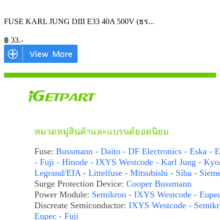
FUSE KARL JUNG DIII E33 40A 500V (ธร
...
฿
33
.-
หมวดหมู่สินค้าและแบรนด์ยอดนิยม
Fuse:
Bussmann - Daito - DF Electronics - Eska - E
- Fuji - Hinode - IXYS Westcode - Karl Jung - Kyo
Legrand/EIA - Littelfuse - Mitsubishi - Siba - Siem
Surge Protection Device:
Cooper Bussmann
Power Module:
Semikron - IXYS Westcode - Eupe
Discreate Semiconductor:
IXYS Westcode - Semikr
Eupec - Fuji