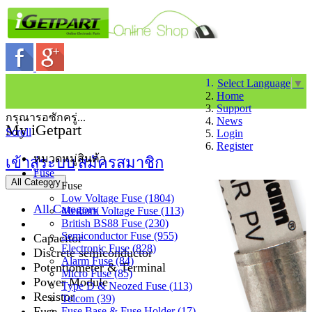
Select Language
▼
Home
Support
กรุณารอซักครู่...
News
My iGetpart
Scroll
Login
Register
หมวดหมู่สินค้า
เข้าสู่ระบบ
สมัครสมาชิก
Fuse
All Category
Fuse
Low Voltage Fuse (1804)
All Category
Medium Voltage Fuse (113)
British BS88 Fuse (230)
Semiconductor Fuse (955)
Capacitor
Electronic Fuse (828)
Discrete semiconductor
Alarm Fuse (84)
Potentiometer & Terminal
Micro Fuse (85)
Power Module
Type D & Neozed Fuse (113)
Resistor
Telcom (39)
Fuse
Fuse Base & Fuse Holder (17)