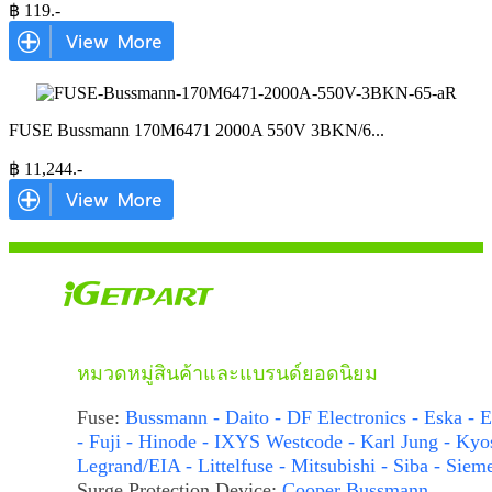
฿
119
.-
FUSE Bussmann 170M6471 2000A 550V 3BKN/6
...
฿
11,244
.-
หมวดหมู่สินค้าและแบรนด์ยอดนิยม
Fuse:
Bussmann - Daito - DF Electronics - Eska - E
- Fuji - Hinode - IXYS Westcode - Karl Jung - Kyo
Legrand/EIA - Littelfuse - Mitsubishi - Siba - Siem
Surge Protection Device:
Cooper Bussmann