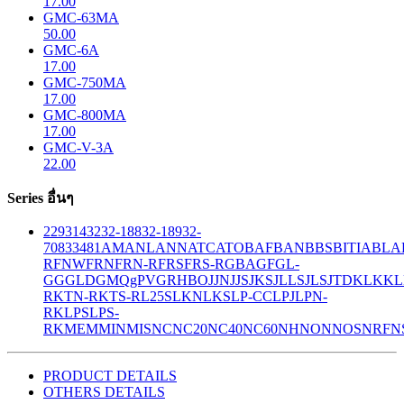
17.00
GMC-63MA
50.00
GMC-6A
17.00
GMC-750MA
17.00
GMC-800MA
17.00
GMC-V-3A
22.00
Series อื่นๆ
229
314
32
32-188
32-189
32-
708
33
481
AM
ANL
ANN
ATC
ATO
BAF
BAN
BBS
BITIA
BLA
R
FNW
FRN
FRN-R
FRS
FRS-R
GBA
GF
GL-
GG
GLD
GMQ
gPV
GR
HBO
JJN
JJS
JKS
JLLS
JLS
JTD
KLK
KL
R
KTN-R
KTS-R
L25S
LKN
LKS
LP-CC
LPJ
LPN-
RK
LPS
LPS-
RK
MEM
MIN
MIS
NC
NC20
NC40
NC60
NH
NON
NOS
NRF
N
PRODUCT DETAILS
OTHERS DETAILS