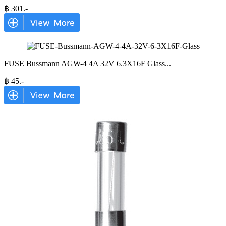
฿
301
.-
FUSE Bussmann AGW-4 4A 32V 6.3X16F Glass
...
฿
45
.-