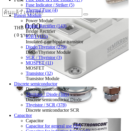
Fuse Indicator / Striker (5)
Thermal Fuse (4)
Power Module
Power Module
0.00
Bridge Rectifier (143)
THB
Bridge Rectifier
(
0
รายการ)
IGBT (115)
Insulated-gate bipolar transistor
Diode/Thyristor (279)
Diode/Thyristor Module
SCR / Thyristor (3)
MOSFET (11)
MOSFET
Transistor (32)
Transistor Module
Discrete semiconductor
Discrete semiconductor
Thyristor / Diode (341)
Discrete semiconductor Diode
Thyristor / SCR (378)
Discrete semiconductor SCR
Capacitor
Capacitor
Capacitor for general use (57)