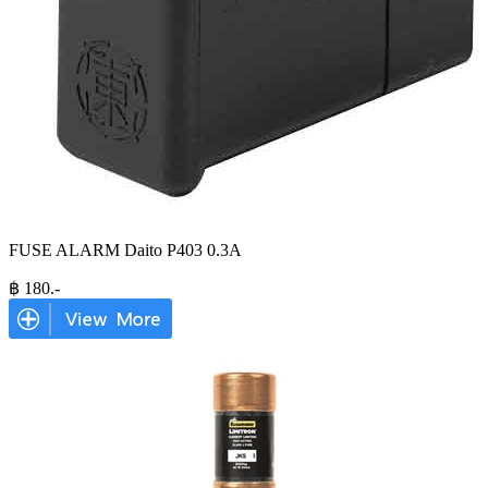
FUSE ALARM Daito P403 0.3A
฿
180
.-