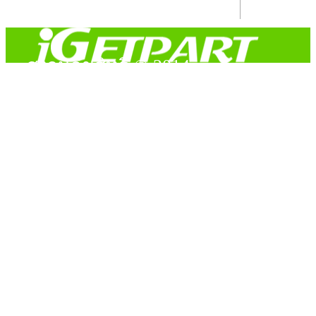
สงวนลิขสิทธิ์ © 2014
Copyright © 2014 iGetPart.com - All rights reserved.
Designated trademarks and brand are the property of their
respective owners.