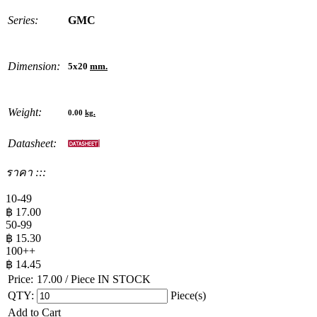
Series:
GMC
Dimension:
5x20
mm.
Weight:
0.00
kg.
Datasheet:
ราคา :::
10-49
฿
17.00
50-99
฿
15.30
100++
฿
14.45
Price:
17.00
/ Piece
IN STOCK
QTY:
Piece(s)
Add to Cart