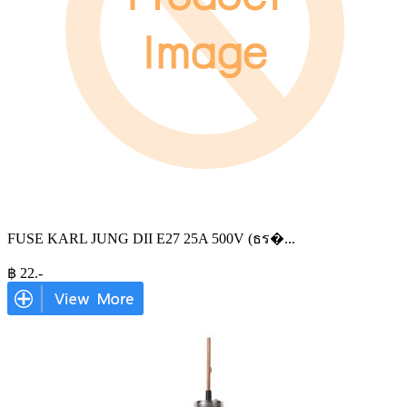
FUSE KARL JUNG DII E27 25A 500V (ธร�
...
฿
22
.-