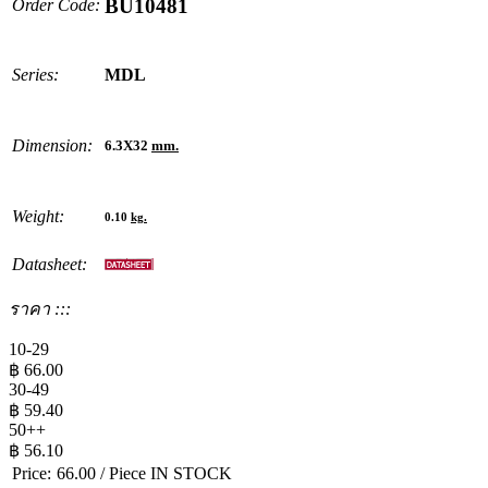
BU10481
Order Code:
Series:
MDL
Dimension:
6.3X32
mm.
Weight:
0.10
kg.
Datasheet:
ราคา :::
10-29
฿
66.00
30-49
฿
59.40
50++
฿
56.10
Price:
66.00
/ Piece
IN STOCK