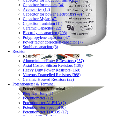
Capacitor for induction furnace (5)
Capacitor for motors (34)
Accessories (12)
Capacitor for power electronics (70)
Capacitor Mylar (47)
Capacitor Tantalum (11)
Ceramic Capacitor (22)
Electrolytic capacitor (298)
Polypropylene capacitor (47)
Power factor correction capacitor (7)
Snubber capacitor (8)
Resistor
Resistor
Alumminium Housed Resistors (257)
Axial Coated Silicon Resistors (139)
Heavy Duty Power Resistors (169)
Vitreous Enamelled Resistors (368)
Ceramic Housed Resistors (22)
Potentiometer & Terminal
Potentiometer & Terminal
Plug Karl Jung (1)
Potentiometer (12)
Potentiometer ALPHA (7)
Potentiometer Spectrol (6)
Potentiometer TOCOS (17)