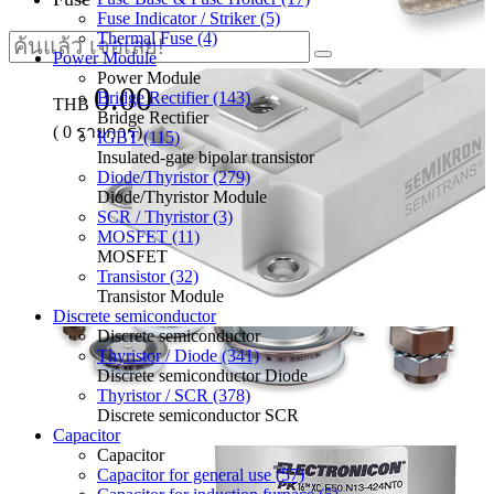
Fuse Indicator / Striker (5)
Thermal Fuse (4)
Power Module
Power Module
0.00
Bridge Rectifier (143)
THB
Bridge Rectifier
(
0
รายการ)
IGBT (115)
Insulated-gate bipolar transistor
Diode/Thyristor (279)
Diode/Thyristor Module
SCR / Thyristor (3)
MOSFET (11)
MOSFET
Transistor (32)
Transistor Module
Discrete semiconductor
Discrete semiconductor
Thyristor / Diode (341)
Discrete semiconductor Diode
Thyristor / SCR (378)
Discrete semiconductor SCR
Capacitor
Capacitor
Capacitor for general use (57)