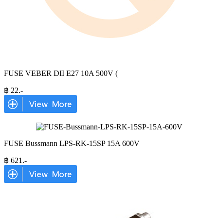
FUSE VEBER DII E27 10A 500V (
฿
22
.-
FUSE Bussmann LPS-RK-15SP 15A 600V
฿
621
.-