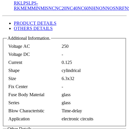
RK
LPS
LPS-
RK
MEM
MIN
MIS
NC
NC20
NC40
NC60
NH
NON
NOS
NRF
N
PRODUCT DETAILS
OTHERS DETAILS
Additional Information.
Voltage AC
250
Voltage DC
-
Current
0.125
Shape
cylindrical
Size
6.3x32
Fix Center
-
Fuse Body Material
glass
Series
glass
Blow Characteristic
Time-delay
Application
electronic circuits
Other Details