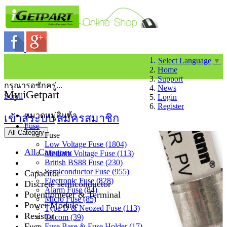
Select Language
▼
Home
Support
กรุณารอซักครู่...
News
My iGetpart
Scroll
Login
Register
หมวดหมู่สินค้า
เข้าสู่ระบบ
สมัครสมาชิก
Fuse
All Category
Fuse
Low Voltage Fuse (1804)
All Category
Medium Voltage Fuse (113)
British BS88 Fuse (230)
Semiconductor Fuse (955)
Capacitor
Electronic Fuse (828)
Discrete semiconductor
Alarm Fuse (84)
Potentiometer & Terminal
Micro Fuse (85)
Power Module
Type D & Neozed Fuse (113)
Resistor
Telcom (39)
Fuse
Fuse Base & Fuse Holder (17)