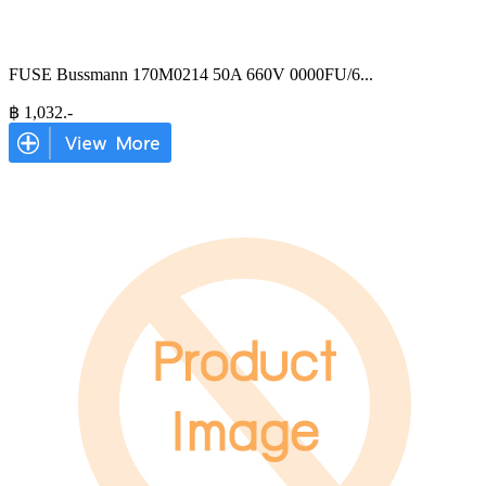
FUSE Bussmann 170M0214 50A 660V 0000FU/6
...
฿
1,032
.-