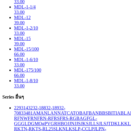
33.00
MDL-1-1/4
33.00
MDL-12
39.00
MDL-1-2/10
33.00
MDL-15
39.00
MDL-15/100
66.00
MDL-1-6/10
33.00
MDL-175/100
66.00
MDL-1-8/10
33.00
Series อื่นๆ
229
314
32
32-188
32-189
32-
708
33
481
AM
ANL
ANN
ATC
ATO
BAF
BAN
BBS
BITIA
BLA
R
FNW
FRN
FRN-R
FRS
FRS-R
GBA
GF
GL-
GG
GLD
GMQ
gPV
GR
HBO
JJN
JJS
JKS
JLLS
JLS
JTD
KLK
KL
R
KTN-R
KTS-R
L25S
LKN
LKS
LP-CC
LPJ
LPN-