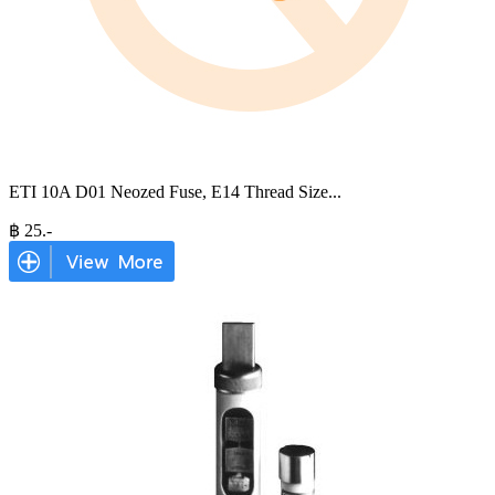
ETI 10A D01 Neozed Fuse, E14 Thread Size
...
฿
25
.-