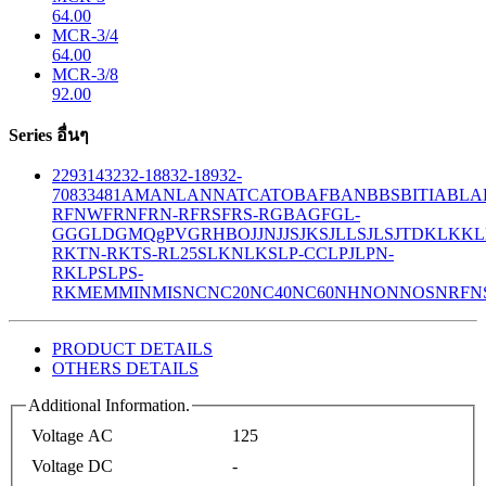
64.00
MCR-3/4
64.00
MCR-3/8
92.00
Series อื่นๆ
229
314
32
32-188
32-189
32-
708
33
481
AM
ANL
ANN
ATC
ATO
BAF
BAN
BBS
BITIA
BLA
R
FNW
FRN
FRN-R
FRS
FRS-R
GBA
GF
GL-
GG
GLD
GMQ
gPV
GR
HBO
JJN
JJS
JKS
JLLS
JLS
JTD
KLK
KL
R
KTN-R
KTS-R
L25S
LKN
LKS
LP-CC
LPJ
LPN-
RK
LPS
LPS-
RK
MEM
MIN
MIS
NC
NC20
NC40
NC60
NH
NON
NOS
NRF
N
PRODUCT DETAILS
OTHERS DETAILS
Additional Information.
Voltage AC
125
Voltage DC
-