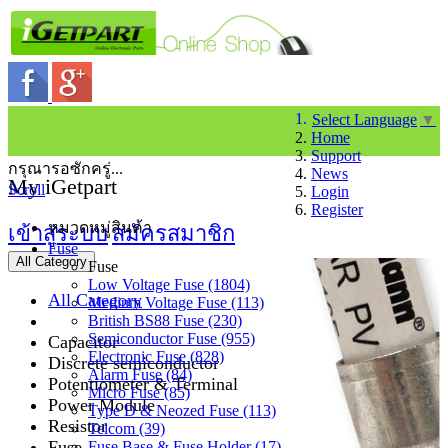
Select Language
▼
Home
Support
กรุณารอซักครู่...
News
My iGetpart
Scroll
Login
Register
หมวดหมู่สินค้า
เข้าสู่ระบบ
สมัครสมาชิก
Fuse
All Category
Fuse
Low Voltage Fuse (1804)
All Category
Medium Voltage Fuse (113)
British BS88 Fuse (230)
Semiconductor Fuse (955)
Capacitor
Electronic Fuse (828)
Discrete semiconductor
Alarm Fuse (84)
Potentiometer & Terminal
Micro Fuse (85)
Power Module
Type D & Neozed Fuse (113)
Resistor
Telcom (39)
Fuse
Fuse Base & Fuse Holder (17)