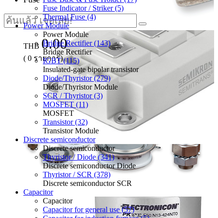
Fuse Indicator / Striker (5)
Thermal Fuse (4)
Power Module
Power Module
0.00
Bridge Rectifier (143)
THB
Bridge Rectifier
(
0
รายการ)
IGBT (115)
Insulated-gate bipolar transistor
Diode/Thyristor (279)
Diode/Thyristor Module
SCR / Thyristor (3)
MOSFET (11)
MOSFET
Transistor (32)
Transistor Module
Discrete semiconductor
Discrete semiconductor
Thyristor / Diode (341)
Discrete semiconductor Diode
Thyristor / SCR (378)
Discrete semiconductor SCR
Capacitor
Capacitor
Capacitor for general use (57)