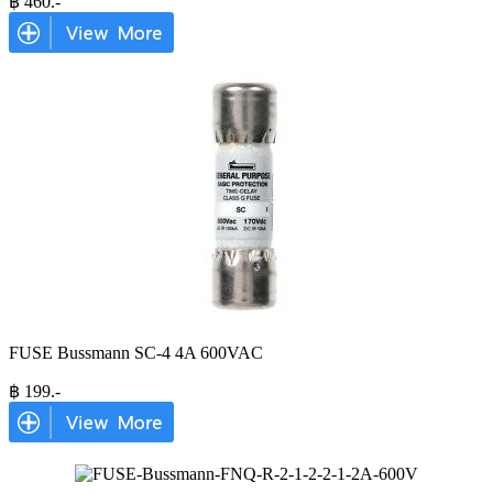
฿
460
.-
FUSE Bussmann SC-4 4A 600VAC
฿
199
.-