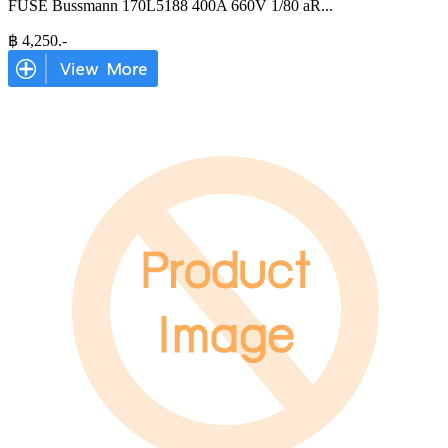
FUSE Bussmann 170L5188 400A 660V 1/80 aR
...
฿
4,250
.-