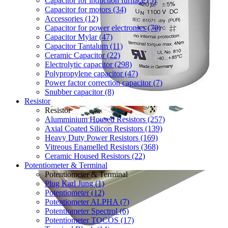
Capacitor for induction furnace (5)
Capacitor for motors (34)
Accessories (12)
Capacitor for power electronics (70)
Capacitor Mylar (47)
Capacitor Tantalum (11)
Ceramic Capacitor (22)
Electrolytic capacitor (298)
Polypropylene capacitor (47)
Power factor correction capacitor (7)
Snubber capacitor (8)
Resistor
Resistor
Alumminium Housed Resistors (257)
Axial Coated Silicon Resistors (139)
Heavy Duty Power Resistors (169)
Vitreous Enamelled Resistors (368)
Ceramic Housed Resistors (22)
Potentiometer & Terminal
Potentiometer & Terminal
Plug Karl Jung (1)
Potentiometer (12)
Potentiometer ALPHA (7)
Potentiometer Spectrol (6)
Potentiometer TOCOS (17)