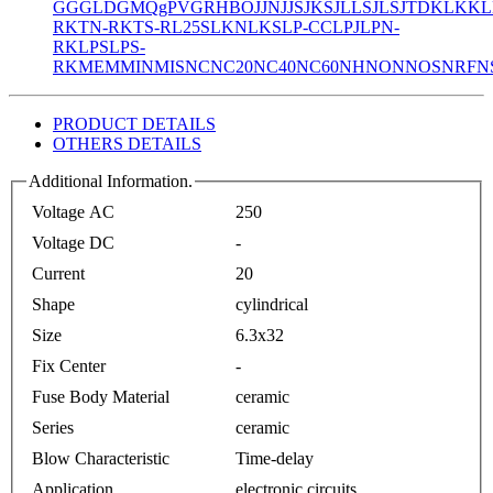
GG
GLD
GMQ
gPV
GR
HBO
JJN
JJS
JKS
JLLS
JLS
JTD
KLK
KL
R
KTN-R
KTS-R
L25S
LKN
LKS
LP-CC
LPJ
LPN-
RK
LPS
LPS-
RK
MEM
MIN
MIS
NC
NC20
NC40
NC60
NH
NON
NOS
NRF
N
PRODUCT DETAILS
OTHERS DETAILS
Additional Information.
Voltage AC
250
Voltage DC
-
Current
20
Shape
cylindrical
Size
6.3x32
Fix Center
-
Fuse Body Material
ceramic
Series
ceramic
Blow Characteristic
Time-delay
Application
electronic circuits