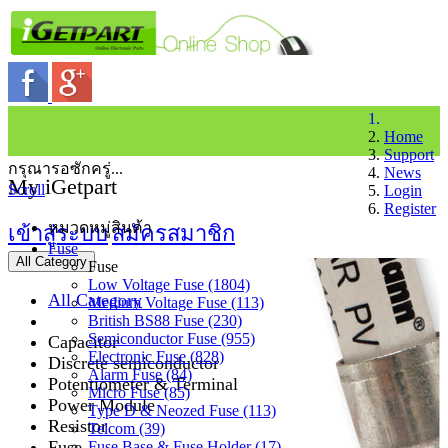
Home
Support
กรุณารอซักครู่...
News
My iGetpart
Scroll
Login
Register
หมวดหมู่สินค้า
เข้าสู่ระบบ
สมัครสมาชิก
Fuse
All Category
Fuse
Low Voltage Fuse (1804)
All Category
Medium Voltage Fuse (113)
British BS88 Fuse (230)
Semiconductor Fuse (955)
Capacitor
Electronic Fuse (828)
Discrete semiconductor
Alarm Fuse (84)
Potentiometer & Terminal
Micro Fuse (85)
Power Module
Type D & Neozed Fuse (113)
Resistor
Telcom (39)
Fuse
Fuse Base & Fuse Holder (17)