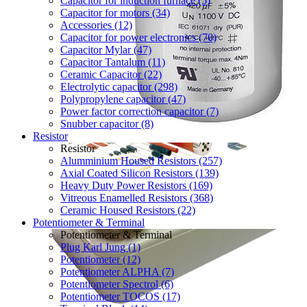
Capacitor for induction furnace (5)
Capacitor for motors (34)
Accessories (12)
Capacitor for power electronics (70)
Capacitor Mylar (47)
Capacitor Tantalum (11)
Ceramic Capacitor (22)
Electrolytic capacitor (298)
Polypropylene capacitor (47)
Power factor correction capacitor (7)
Snubber capacitor (8)
Resistor
Resistor
Alumminium Housed Resistors (257)
Axial Coated Silicon Resistors (139)
Heavy Duty Power Resistors (169)
Vitreous Enamelled Resistors (368)
Ceramic Housed Resistors (22)
Potentiometer & Terminal
Potentiometer & Terminal
Plug Karl Jung (1)
Potentiometer (12)
Potentiometer ALPHA (7)
Potentiometer Spectrol (6)
Potentiometer TOCOS (17)