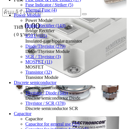
Fuse Indicator / Striker (5)
Thermal Fuse (4)
Power Module
Power Module
0.00
Bridge Rectifier (143)
THB
Bridge Rectifier
(
0
รายการ)
IGBT (115)
Insulated-gate bipolar transistor
Diode/Thyristor (279)
Diode/Thyristor Module
SCR / Thyristor (3)
MOSFET (11)
MOSFET
Transistor (32)
Transistor Module
Discrete semiconductor
Discrete semiconductor
Thyristor / Diode (341)
Discrete semiconductor Diode
Thyristor / SCR (378)
Discrete semiconductor SCR
Capacitor
Capacitor
Capacitor for general use (57)