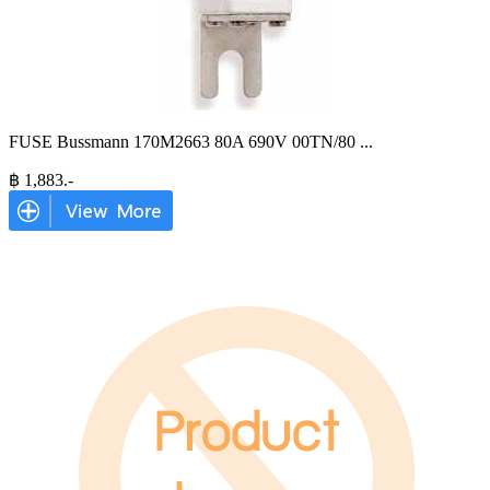
FUSE Bussmann 170M2663 80A 690V 00TN/80
...
฿
1,883
.-