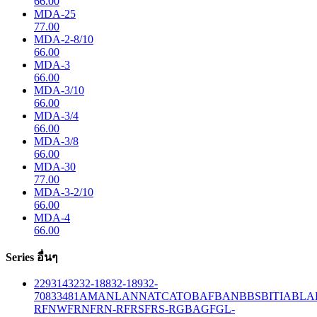
66.00
MDA-25
77.00
MDA-2-8/10
66.00
MDA-3
66.00
MDA-3/10
66.00
MDA-3/4
66.00
MDA-3/8
66.00
MDA-30
77.00
MDA-3-2/10
66.00
MDA-4
66.00
Series อื่นๆ
229
314
32
32-188
32-189
32-
708
33
481
AM
ANL
ANN
ATC
ATO
BAF
BAN
BBS
BITIA
BLA
R
FNW
FRN
FRN-R
FRS
FRS-R
GBA
GF
GL-