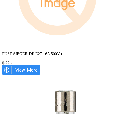
FUSE SIEGER DII E27 16A 500V (
฿
22
.-