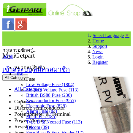
Select Language
▼
Home
Support
กรุณารอซักครู่...
News
My iGetpart
Scroll
Login
Register
หมวดหมู่สินค้า
เข้าสู่ระบบ
สมัครสมาชิก
Fuse
All Category
Fuse
Low Voltage Fuse (1804)
All Category
Medium Voltage Fuse (113)
British BS88 Fuse (230)
Semiconductor Fuse (955)
Capacitor
Electronic Fuse (828)
Discrete semiconductor
Alarm Fuse (84)
Potentiometer & Terminal
Micro Fuse (85)
Power Module
Type D & Neozed Fuse (113)
Resistor
Telcom (39)
Fuse
Fuse Base & Fuse Holder (17)