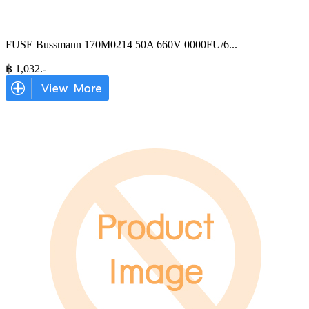
FUSE Bussmann 170M0214 50A 660V 0000FU/6
...
฿
1,032
.-