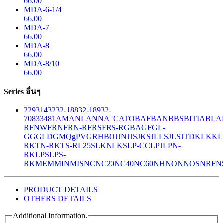
66.00
MDA-6-1/4
66.00
MDA-7
66.00
MDA-8
66.00
MDA-8/10
66.00
Series อื่นๆ
229
314
32
32-188
32-189
32-
708
33
481
AM
ANL
ANN
ATC
ATO
BAF
BAN
BBS
BITIA
BLA
R
FNW
FRN
FRN-R
FRS
FRS-R
GBA
GF
GL-
GG
GLD
GMQ
gPV
GR
HBO
JJN
JJS
JKS
JLLS
JLS
JTD
KLK
KL
R
KTN-R
KTS-R
L25S
LKN
LKS
LP-CC
LPJ
LPN-
RK
LPS
LPS-
RK
MEM
MIN
MIS
NC
NC20
NC40
NC60
NH
NON
NOS
NRF
N
PRODUCT DETAILS
OTHERS DETAILS
Additional Information.