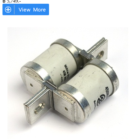
฿
5,749
.-