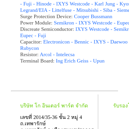
- Fuji - Hinode - IXYS Westcode - Karl Jung - Kyo
Legrand/EIA - Littelfuse - Mitsubishi - Siba - Siem
Surge Protection Device:
Cooper Bussmann
Power Module:
Semikron - IXYS Westcode - Eupe
Discreate Semiconductor:
IXYS Westcode - Semikr
Eupec - Fuji
Capacitor:
Electronicon - Bennic - IXYS - Daewoo 
Rubycon
Resistor:
Arcol - Intelecsa
Terminal Board:
Ing Erich Geiss - Upun
บริษัท โก อินเตอร์ พาร์ต จำกัด
รับรอ
เลขที่ 2014/35-36 ชั้น 2 หมู่ 4
ถ.เทพารักษ์