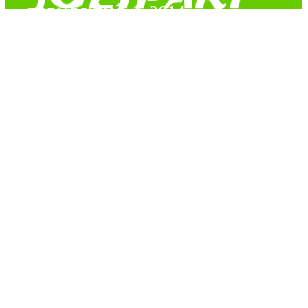
สงวนลิขสิทธิ์ © 2014
Copyright © 2014 iGetPart.com - All rights reserved.
Designated trademarks and brand are the property of their
respective owners.