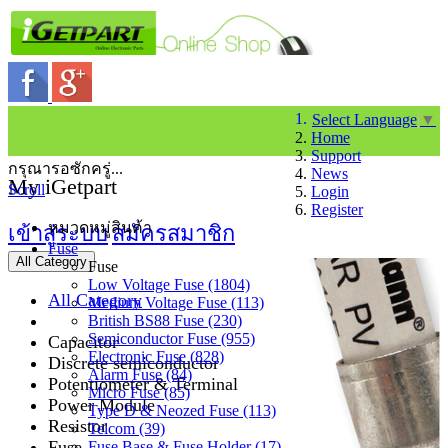
Select Language
▼
Home
Support
กรุณารอซักครู่...
News
My iGetpart
Scroll
Login
Register
หมวดหมู่สินค้า
เข้าสู่ระบบ
สมัครสมาชิก
Fuse
All Category
Fuse
Low Voltage Fuse (1804)
All Category
Medium Voltage Fuse (113)
British BS88 Fuse (230)
Semiconductor Fuse (955)
Capacitor
Electronic Fuse (828)
Discrete semiconductor
Alarm Fuse (84)
Potentiometer & Terminal
Micro Fuse (85)
Power Module
Type D & Neozed Fuse (113)
Resistor
Telcom (39)
Fuse
Fuse Base & Fuse Holder (17)