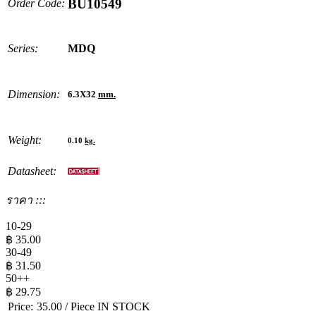
BU10549
Order Code:
Series:
MDQ
Dimension:
6.3X32
mm.
Weight:
0.10
kg.
Datasheet:
ราคา :::
10-29
฿
35.00
30-49
฿
31.50
50++
฿
29.75
Price:
35.00
/ Piece
IN STOCK