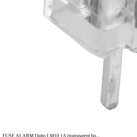
FUSE ALARM Daito LM10 1A (transparent bo
...