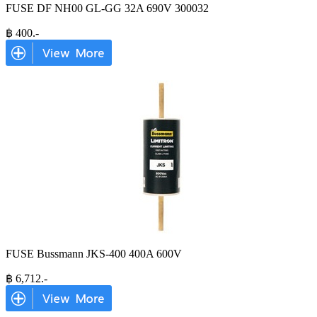
FUSE DF NH00 GL-GG 32A 690V 300032
฿
400
.-
FUSE Bussmann JKS-400 400A 600V
฿
6,712
.-