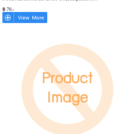
฿
70
.-