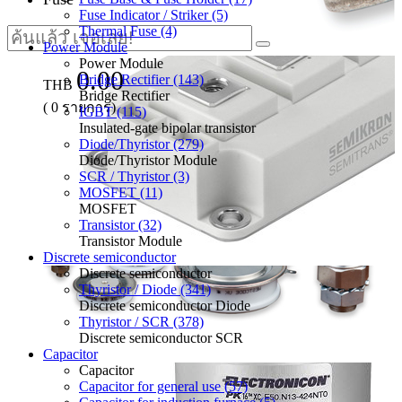
Fuse Indicator / Striker (5)
Thermal Fuse (4)
Power Module
Power Module
0.00
Bridge Rectifier (143)
THB
Bridge Rectifier
(
0
รายการ)
IGBT (115)
Insulated-gate bipolar transistor
Diode/Thyristor (279)
Diode/Thyristor Module
SCR / Thyristor (3)
MOSFET (11)
MOSFET
Transistor (32)
Transistor Module
Discrete semiconductor
Discrete semiconductor
Thyristor / Diode (341)
Discrete semiconductor Diode
Thyristor / SCR (378)
Discrete semiconductor SCR
Capacitor
Capacitor
Capacitor for general use (57)