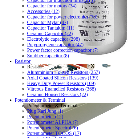
Capacitor for induction furnace (5)
Capacitor for motors (34)
Accessories (12)
Capacitor for power electronics (70)
Capacitor Mylar (47)
Capacitor Tantalum (11)
Ceramic Capacitor (22)
Electrolytic capacitor (298)
Polypropylene capacitor (47)
Power factor correction capacitor (7)
Snubber capacitor (8)
Resistor
Resistor
Alumminium Housed Resistors (257)
Axial Coated Silicon Resistors (139)
Heavy Duty Power Resistors (169)
Vitreous Enamelled Resistors (368)
Ceramic Housed Resistors (22)
Potentiometer & Terminal
Potentiometer & Terminal
Plug Karl Jung (1)
Potentiometer (12)
Potentiometer ALPHA (7)
Potentiometer Spectrol (6)
Potentiometer TOCOS (17)