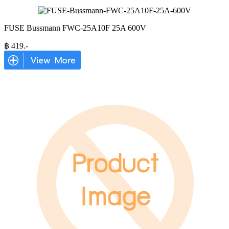
FUSE Bussmann FWC-25A10F 25A 600V
฿
419
.-