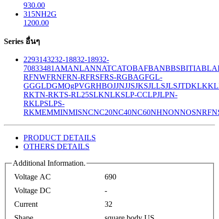
930.00
315NH2G
1200.00
Series อื่นๆ
229
314
32
32-188
32-189
32-
708
33
481
AM
ANL
ANN
ATC
ATO
BAF
BAN
BBS
BITIA
BLA
R
FNW
FRN
FRN-R
FRS
FRS-R
GBA
GF
GL-
GG
GLD
GMQ
gPV
GR
HBO
JJN
JJS
JKS
JLLS
JLS
JTD
KLK
KL
R
KTN-R
KTS-R
L25S
LKN
LKS
LP-CC
LPJ
LPN-
RK
LPS
LPS-
RK
MEM
MIN
MIS
NC
NC20
NC40
NC60
NH
NON
NOS
NRF
N
PRODUCT DETAILS
OTHERS DETAILS
Additional Information.
Voltage AC
690
Voltage DC
-
Current
32
Shape
square body US