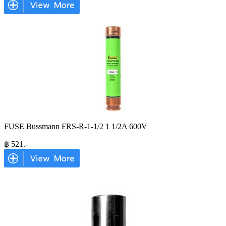
FUSE Bussmann FRS-R-1-1/2 1 1/2A 600V
฿
521
.-