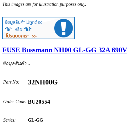
This images are for illustration purposes only.
FUSE Bussmann NH00 GL-GG 32A 690V
ข้อมูลสินค้า :::
32NH00G
Part No:
BU20554
Order Code:
Series:
GL-GG