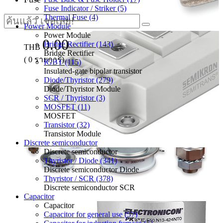
Fuse Indicator / Striker (5)
Thermal Fuse (4)
Power Module
Power Module
0.00
Bridge Rectifier (143)
THB
Bridge Rectifier
(
0
รายการ)
IGBT (115)
Insulated-gate bipolar transistor
Diode/Thyristor (279)
Diode/Thyristor Module
SCR / Thyristor (3)
MOSFET (11)
MOSFET
Transistor (32)
Transistor Module
Discrete semiconductor
Discrete semiconductor
Thyristor / Diode (341)
Discrete semiconductor Diode
Thyristor / SCR (378)
Discrete semiconductor SCR
Capacitor
Capacitor
Capacitor for general use (57)