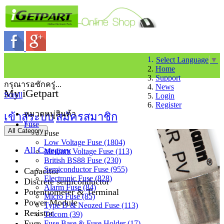
Select Language
▼
Home
Support
กรุณารอซักครู่...
News
My iGetpart
Scroll
Login
Register
หมวดหมู่สินค้า
เข้าสู่ระบบ
สมัครสมาชิก
Fuse
All Category
Fuse
Low Voltage Fuse (1804)
All Category
Medium Voltage Fuse (113)
British BS88 Fuse (230)
Semiconductor Fuse (955)
Capacitor
Electronic Fuse (828)
Discrete semiconductor
Alarm Fuse (84)
Potentiometer & Terminal
Micro Fuse (85)
Power Module
Type D & Neozed Fuse (113)
Resistor
Telcom (39)
Fuse
Fuse Base & Fuse Holder (17)