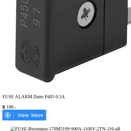
FUSE ALARM Daito P405 0.5A
฿
180
.-