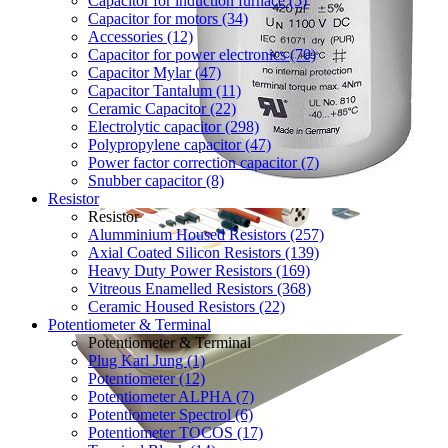
Capacitor for induction furnace (5)
Capacitor for motors (34)
Accessories (12)
Capacitor for power electronics (70)
Capacitor Mylar (47)
Capacitor Tantalum (11)
Ceramic Capacitor (22)
Electrolytic capacitor (298)
Polypropylene capacitor (47)
Power factor correction capacitor (7)
Snubber capacitor (8)
Resistor
Resistor
Alumminium Housed Resistors (257)
Axial Coated Silicon Resistors (139)
Heavy Duty Power Resistors (169)
Vitreous Enamelled Resistors (368)
Ceramic Housed Resistors (22)
Potentiometer & Terminal
Potentiometer & Terminal
Plug Karl Jung (1)
Potentiometer (12)
Potentiometer ALPHA (7)
Potentiometer Spectrol (6)
Potentiometer TOCOS (17)