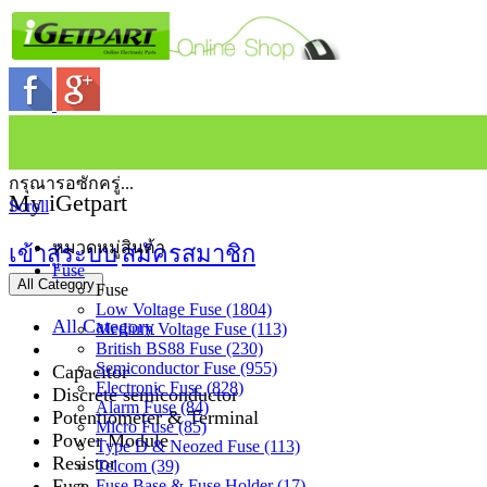
กรุณารอซักครู่...
My iGetpart
Scroll
หมวดหมู่สินค้า
เข้าสู่ระบบ
สมัครสมาชิก
Fuse
All Category
Fuse
Low Voltage Fuse (1804)
All Category
Medium Voltage Fuse (113)
British BS88 Fuse (230)
Semiconductor Fuse (955)
Capacitor
Electronic Fuse (828)
Discrete semiconductor
Alarm Fuse (84)
Potentiometer & Terminal
Micro Fuse (85)
Power Module
Type D & Neozed Fuse (113)
Resistor
Telcom (39)
Fuse
Fuse Base & Fuse Holder (17)