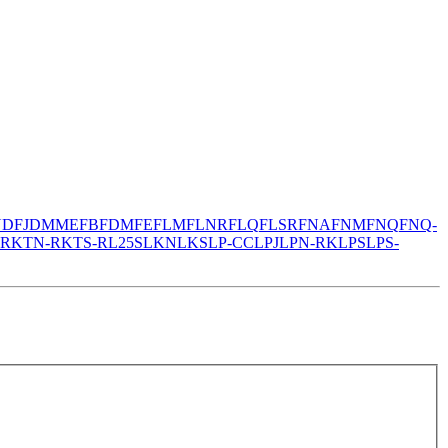
N
DFJ
DMM
EFB
FDM
FE
FLM
FLNR
FLQ
FLSR
FNA
FNM
FNQ
FNQ-
-R
KTN-R
KTS-R
L25S
LKN
LKS
LP-CC
LPJ
LPN-RK
LPS
LPS-