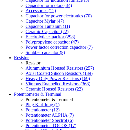
Capacitor for induction furnace (5)
Capacitor for motors (34)
Accessories (12)
Capacitor for power electronics (70)
Capacitor Mylar (47)
Capacitor Tantalum (11)
Ceramic Capacitor (22)
Electrolytic capacitor (298)
Polypropylene capacitor (47)
Power factor correction capacitor (7)
Snubber capacitor (8)
Resistor
Resistor
Alumminium Housed Resistors (257)
Axial Coated Silicon Resistors (139)
Heavy Duty Power Resistors (169)
Vitreous Enamelled Resistors (368)
Ceramic Housed Resistors (22)
Potentiometer & Terminal
Potentiometer & Terminal
Plug Karl Jung (1)
Potentiometer (12)
Potentiometer ALPHA (7)
Potentiometer Spectrol (6)
Potentiometer TOCOS (17)