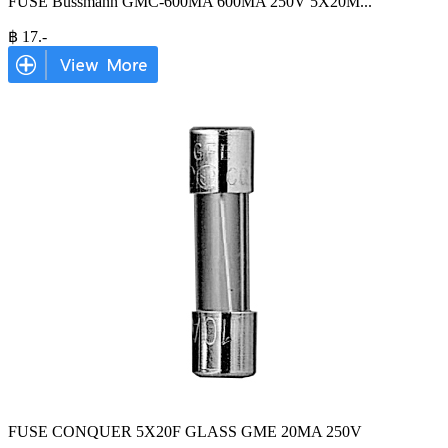
FUSE Bussmann GMC-600MA 600MA 250V 5X20M
...
฿
17
.-
FUSE CONQUER 5X20F GLASS GME 20MA 250V