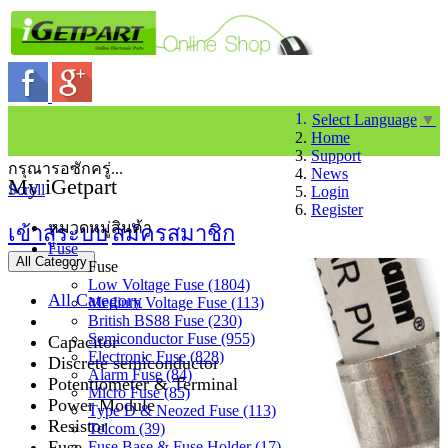
Select Language
▼
Home
Support
กรุณารอซักครู่...
News
My iGetpart
Scroll
Login
Register
หมวดหมู่สินค้า
เข้าสู่ระบบ
สมัครสมาชิก
Fuse
All Category
Fuse
Low Voltage Fuse (1804)
All Category
Medium Voltage Fuse (113)
British BS88 Fuse (230)
Semiconductor Fuse (955)
Capacitor
Electronic Fuse (828)
Discrete semiconductor
Alarm Fuse (84)
Potentiometer & Terminal
Micro Fuse (85)
Power Module
Type D & Neozed Fuse (113)
Resistor
Telcom (39)
Fuse
Fuse Base & Fuse Holder (17)