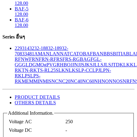
128.00
BAF-5
128.00
BAF-6
128.00
Series อื่นๆ
229
314
32
32-188
32-189
32-
708
33
481
AM
ANL
ANN
ATC
ATO
BAF
BAN
BBS
BITIA
BLA
R
FNW
FRN
FRN-R
FRS
FRS-R
GBA
GF
GL-
GG
GLD
GMQ
gPV
GR
HBO
JJN
JJS
JKS
JLLS
JLS
JTD
KLK
KL
R
KTN-R
KTS-R
L25S
LKN
LKS
LP-CC
LPJ
LPN-
RK
LPS
LPS-
RK
MEM
MIN
MIS
NC
NC20
NC40
NC60
NH
NON
NOS
NRF
N
PRODUCT DETAILS
OTHERS DETAILS
Additional Information.
Voltage AC
250
Voltage DC
-