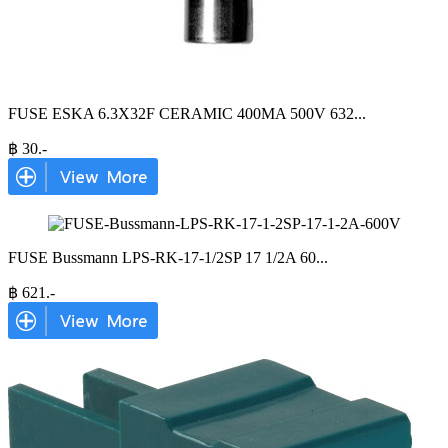
FUSE ESKA 6.3X32F CERAMIC 400MA 500V 632
...
฿
30
.-
FUSE Bussmann LPS-RK-17-1/2SP 17 1/2A 60
...
฿
621
.-