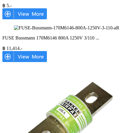
฿
5
.-
FUSE Bussmann 170M6146 800A 1250V 3/110
...
฿
11,414
.-