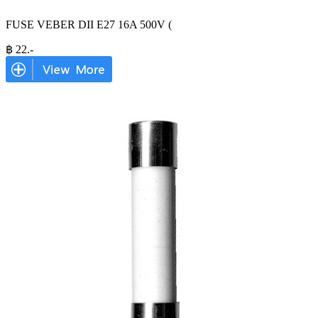
FUSE VEBER DII E27 16A 500V (
฿
22
.-