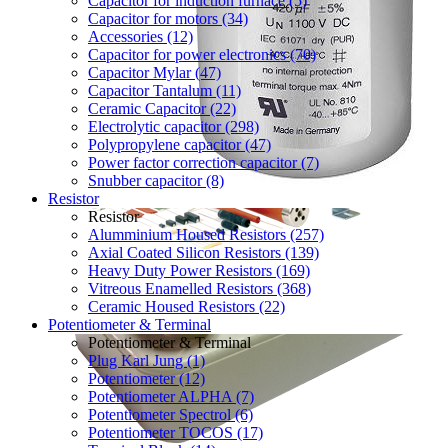
Capacitor for induction furnace (5)
Capacitor for motors (34)
Accessories (12)
Capacitor for power electronics (70)
Capacitor Mylar (47)
Capacitor Tantalum (11)
Ceramic Capacitor (22)
Electrolytic capacitor (298)
Polypropylene capacitor (47)
Power factor correction capacitor (7)
Snubber capacitor (8)
Resistor
Resistor
Alumminium Housed Resistors (257)
Axial Coated Silicon Resistors (139)
Heavy Duty Power Resistors (169)
Vitreous Enamelled Resistors (368)
Ceramic Housed Resistors (22)
Potentiometer & Terminal
Potentiometer & Terminal
Plug Karl Jung (1)
Potentiometer (12)
Potentiometer ALPHA (7)
Potentiometer Spectrol (6)
Potentiometer TOCOS (17)