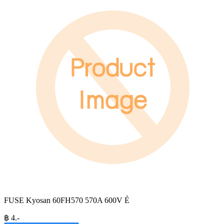
FUSE Kyosan 60FH570 570A 600V Ẻ
฿
4
.-