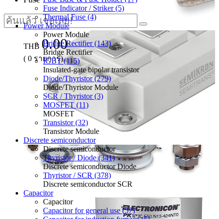
Fuse Indicator / Striker (5)
Thermal Fuse (4)
Power Module
Power Module
0.00
Bridge Rectifier (143)
THB
Bridge Rectifier
(
0
รายการ)
IGBT (115)
Insulated-gate bipolar transistor
Diode/Thyristor (279)
Diode/Thyristor Module
SCR / Thyristor (3)
MOSFET (11)
MOSFET
Transistor (32)
Transistor Module
Discrete semiconductor
Discrete semiconductor
Thyristor / Diode (341)
Discrete semiconductor Diode
Thyristor / SCR (378)
Discrete semiconductor SCR
Capacitor
Capacitor
Capacitor for general use (57)