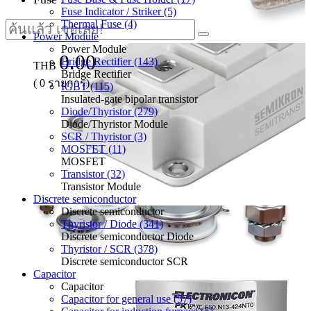
Fuse Indicator / Striker (5)
Thermal Fuse (4)
Power Module
Power Module
0.00
Bridge Rectifier (143)
THB
Bridge Rectifier
(
0
รายการ)
IGBT (115)
Insulated-gate bipolar transistor
Diode/Thyristor (279)
Diode/Thyristor Module
SCR / Thyristor (3)
MOSFET (11)
MOSFET
Transistor (32)
Transistor Module
Discrete semiconductor
Discrete semiconductor
Thyristor / Diode (341)
Discrete semiconductor Diode
Thyristor / SCR (378)
Discrete semiconductor SCR
Capacitor
Capacitor
Capacitor for general use (57)