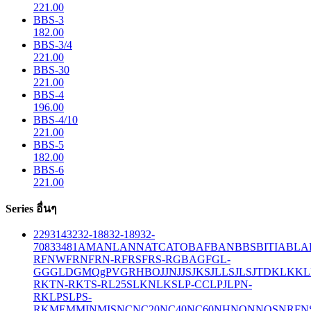
221.00
BBS-3
182.00
BBS-3/4
221.00
BBS-30
221.00
BBS-4
196.00
BBS-4/10
221.00
BBS-5
182.00
BBS-6
221.00
Series อื่นๆ
229
314
32
32-188
32-189
32-
708
33
481
AM
ANL
ANN
ATC
ATO
BAF
BAN
BBS
BITIA
BLA
R
FNW
FRN
FRN-R
FRS
FRS-R
GBA
GF
GL-
GG
GLD
GMQ
gPV
GR
HBO
JJN
JJS
JKS
JLLS
JLS
JTD
KLK
KL
R
KTN-R
KTS-R
L25S
LKN
LKS
LP-CC
LPJ
LPN-
RK
LPS
LPS-
RK
MEM
MIN
MIS
NC
NC20
NC40
NC60
NH
NON
NOS
NRF
N