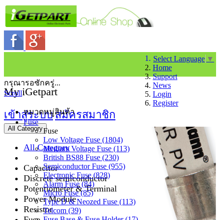
Select Language
▼
Home
Support
กรุณารอซักครู่...
News
My iGetpart
Scroll
Login
Register
หมวดหมู่สินค้า
เข้าสู่ระบบ
สมัครสมาชิก
Fuse
All Category
Fuse
Low Voltage Fuse (1804)
All Category
Medium Voltage Fuse (113)
British BS88 Fuse (230)
Semiconductor Fuse (955)
Capacitor
Electronic Fuse (828)
Discrete semiconductor
Alarm Fuse (84)
Potentiometer & Terminal
Micro Fuse (85)
Power Module
Type D & Neozed Fuse (113)
Resistor
Telcom (39)
Fuse
Fuse Base & Fuse Holder (17)