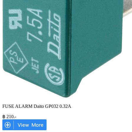
FUSE ALARM Daito GP032 0.32A
฿
210
.-