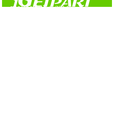
สงวนลิขสิทธิ์ © 2014
Copyright © 2014 iGetPart.com - All rights reserved.
Designated trademarks and brand are the property of their
respective owners.