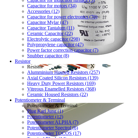
Capacitor for induction furnace (5)
Capacitor for motors (34)
Accessories (12)
Capacitor for power electronics (70)
Capacitor Mylar (47)
Capacitor Tantalum (11)
Ceramic Capacitor (22)
Electrolytic capacitor (298)
Polypropylene capacitor (47)
Power factor correction capacitor (7)
Snubber capacitor (8)
Resistor
Resistor
Alumminium Housed Resistors (257)
Axial Coated Silicon Resistors (139)
Heavy Duty Power Resistors (169)
Vitreous Enamelled Resistors (368)
Ceramic Housed Resistors (22)
Potentiometer & Terminal
Potentiometer & Terminal
Plug Karl Jung (1)
Potentiometer (12)
Potentiometer ALPHA (7)
Potentiometer Spectrol (6)
Potentiometer TOCOS (17)