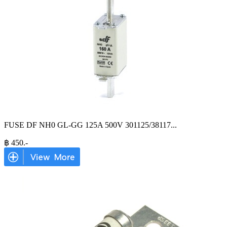
FUSE DF NH0 GL-GG 125A 500V 301125/38117
...
฿
450
.-