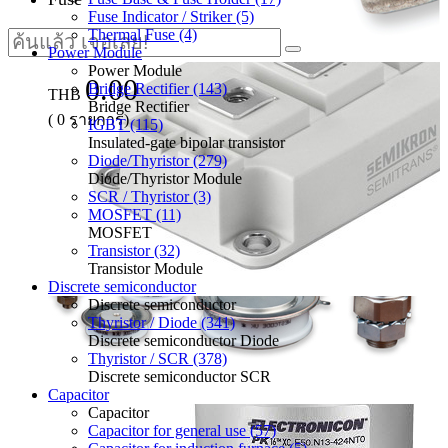
Fuse Indicator / Striker (5)
Thermal Fuse (4)
Power Module
Power Module
0.00
Bridge Rectifier (143)
THB
Bridge Rectifier
(
0
รายการ)
IGBT (115)
Insulated-gate bipolar transistor
Diode/Thyristor (279)
Diode/Thyristor Module
SCR / Thyristor (3)
MOSFET (11)
MOSFET
Transistor (32)
Transistor Module
Discrete semiconductor
Discrete semiconductor
Thyristor / Diode (341)
Discrete semiconductor Diode
Thyristor / SCR (378)
Discrete semiconductor SCR
Capacitor
Capacitor
Capacitor for general use (57)