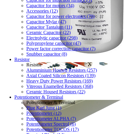
Capacitor for induction furnace (5)
Capacitor for motors (34)
Accessories (12)
Capacitor for power electronics (70)
Capacitor Mylar (47)
Capacitor Tantalum (11)
Ceramic Capacitor (22)
Electrolytic capacitor (298)
Polypropylene capacitor (47)
Power factor correction capacitor (7)
Snubber capacitor (8)
Resistor
Resistor
Alumminium Housed Resistors (257)
Axial Coated Silicon Resistors (139)
Heavy Duty Power Resistors (169)
Vitreous Enamelled Resistors (368)
Ceramic Housed Resistors (22)
Potentiometer & Terminal
Potentiometer & Terminal
Plug Karl Jung (1)
Potentiometer (12)
Potentiometer ALPHA (7)
Potentiometer Spectrol (6)
Potentiometer TOCOS (17)