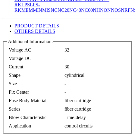
RK
LPS
LPS-
RK
MEM
MIN
MIS
NC
NC20
NC40
NC60
NH
NON
NOS
NRF
N
PRODUCT DETAILS
OTHERS DETAILS
Additional Information.
Voltage AC
32
Voltage DC
-
Current
30
Shape
cylindrical
Size
-
Fix Center
-
Fuse Body Material
fiber cartridge
Series
fiber cartridge
Blow Characteristic
Time-delay
Application
control circuits