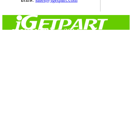
อีเมล์:
sales@igetpart.com
สงวนลิขสิทธิ์ © 2014
Copyright © 2014 iGetPart.com - All rights reserved.
Designated trademarks and brand are the property of their
respective owners.