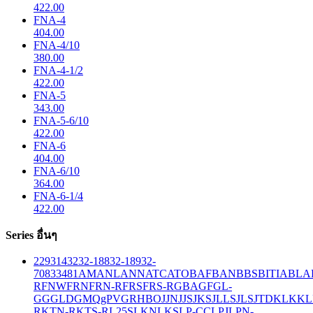
422.00
FNA-4
404.00
FNA-4/10
380.00
FNA-4-1/2
422.00
FNA-5
343.00
FNA-5-6/10
422.00
FNA-6
404.00
FNA-6/10
364.00
FNA-6-1/4
422.00
Series อื่นๆ
229
314
32
32-188
32-189
32-
708
33
481
AM
ANL
ANN
ATC
ATO
BAF
BAN
BBS
BITIA
BLA
R
FNW
FRN
FRN-R
FRS
FRS-R
GBA
GF
GL-
GG
GLD
GMQ
gPV
GR
HBO
JJN
JJS
JKS
JLLS
JLS
JTD
KLK
KL
R
KTN-R
KTS-R
L25S
LKN
LKS
LP-CC
LPJ
LPN-